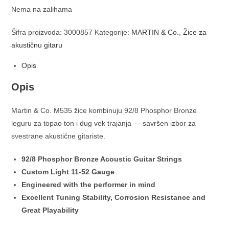
Nema na zalihama
Šifra proizvoda:
3000857
Kategorije:
MARTIN & Co.
,
Žice za
akustičnu gitaru
Opis
Opis
Martin & Co. M535 žice kombinuju 92/8 Phosphor Bronze
leguru za topao ton i dug vek trajanja — savršen izbor za
svestrane akustične gitariste.
92/8 Phosphor Bronze Acoustic Guitar Strings
Custom Light 11-52 Gauge
Engineered with the performer in mind
Excellent Tuning Stability, Corrosion Resistance and
Great Playability