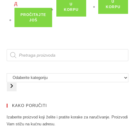
U
д
U
KORPU
KORPU
PROČITAJTE
JOŠ
KAKO PORUČITI
Izaberite proizvod koji želite i pratite korake za naručivanje. Proizvodi
Vam stižu na kućnu adresu.