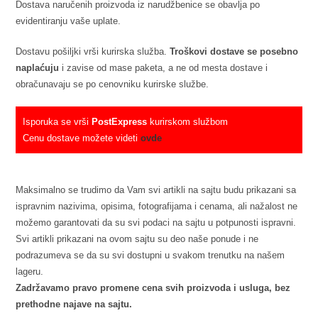
Dostava naručenih proizvoda iz narudžbenice se obavlja po
evidentiranju vaše uplate.
Dostavu pošiljki vrši kurirska služba.
Troškovi dostave se posebno
naplaćuju
i zavise od mase paketa, a ne od mesta dostave i
obračunavaju se po cenovniku kurirske službe.
Isporuka se vrši
PostExpress
kurirskom službom
Cenu dostave možete videti
ovde
Maksimalno se trudimo da Vam svi artikli na sajtu budu prikazani sa
ispravnim nazivima, opisima, fotografijama i cenama, ali nažalost ne
možemo garantovati da su svi podaci na sajtu u potpunosti ispravni.
Svi artikli prikazani na ovom sajtu su deo naše ponude i ne
podrazumeva se da su svi dostupni u svakom trenutku na našem
lageru.
Zadržavamo pravo promene cena svih proizvoda i usluga, bez
prethodne najave na sajtu.