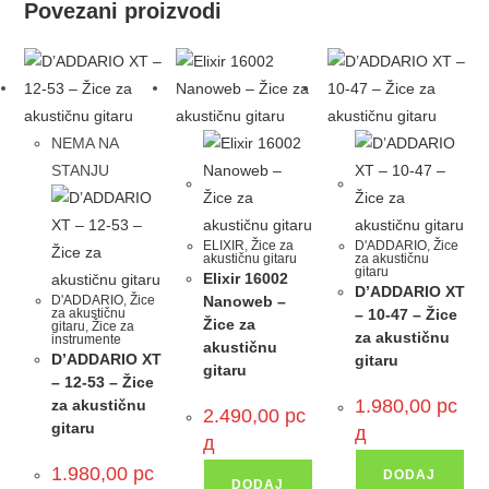
Povezani proizvodi
NEMA NA
STANJU
ELIXIR
,
Žice za
D'ADDARIO
,
Žice
akustičnu gitaru
za akustičnu
gitaru
Elixir 16002
D’ADDARIO XT
D'ADDARIO
,
Žice
Nanoweb –
za akustičnu
– 10-47 – Žice
Žice za
gitaru
,
Žice za
za akustičnu
instrumente
akustičnu
D’ADDARIO XT
gitaru
gitaru
– 12-53 – Žice
1.980,00
рс
za akustičnu
2.490,00
рс
gitaru
д
д
1.980,00
рс
DODAJ
DODAJ