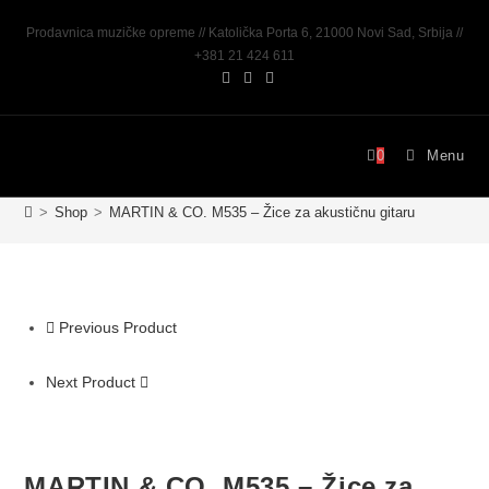
Prodavnica muzičke opreme // Katolička Porta 6, 21000 Novi Sad, Srbija //
+381 21 424 611
0
Menu
>
Shop
>
MARTIN & CO. M535 – Žice za akustičnu gitaru
Previous Product
Next Product
MARTIN & CO. M535 – Žice za