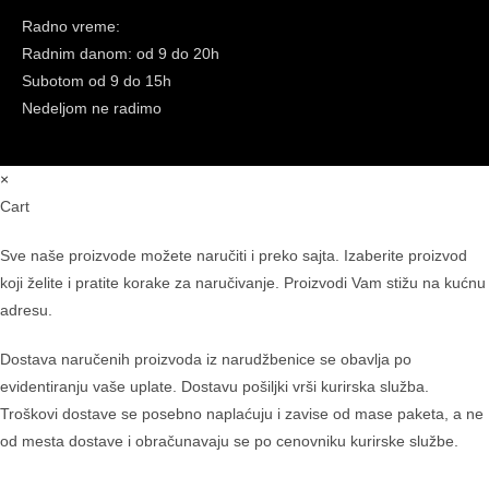
Radno vreme:
Radnim danom: od 9 do 20h
Subotom
od 9 do 15h
Nedeljom ne radimo
×
Cart
Sve naše proizvode možete naručiti i preko sajta. Izaberite proizvod
koji želite i pratite korake za naručivanje. Proizvodi Vam stižu na kućnu
adresu.
Dostava naručenih proizvoda iz narudžbenice se obavlja po
evidentiranju vaše uplate. Dostavu pošiljki vrši kurirska služba.
Troškovi dostave se posebno naplaćuju i zavise od mase paketa, a ne
od mesta dostave i obračunavaju se po cenovniku kurirske službe.