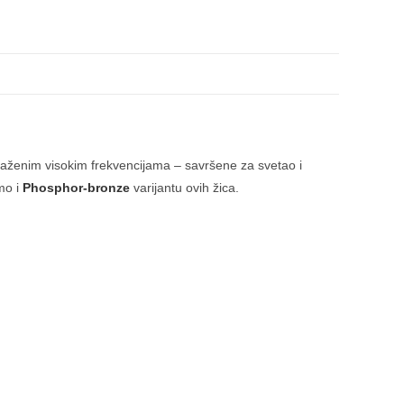
zraženim visokim frekvencijama – savršene za svetao i
amo i
Phosphor-bronze
varijantu ovih žica.