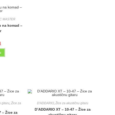
C MASTER
ru na komad –
r
д
u
 gitaru
,
Žice za
D'ADDARIO
,
Žice za akustičnu gitaru
D’ADDARIO XT – 10-47 – Žice za
 – Žice za
akustičnu gitaru