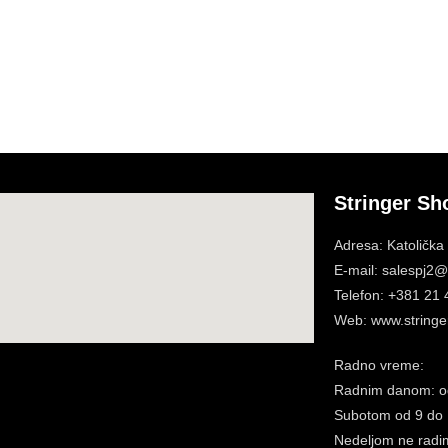
Stringer Sh
Adresa: Katolička
E-mail: salespj2@s
Telefon: +381 21
Web: www.stringer
Radno vreme:
Radnim danom: o
Subotom
od 9 do
Nedeljom ne radi