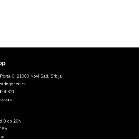
op
 Porta 6, 21000 Novi Sad, Srbija
tringer.co.rs
 424 611
.co.rs
d 9 do 20h
 15h
mo