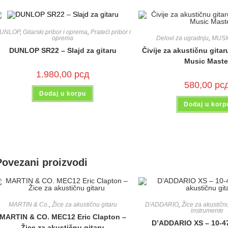
UNLOP
,
Gitarski pribor i oprema
,
Prateći pribor i
Delovi za ugradnju
,
MUSI
oprema
Čivije za akustičnu gita
DUNLOP SR22 – Slajd za gitaru
Music Maste
1.980,00
рсд
580,00
рс
Dodaj u korpu
Dodaj u korp
Povezani proizvodi
MARTIN & Co.
,
Žice za akustičnu gitaru
D'ADDARIO
,
Žice za akustičnu
instrumente
MARTIN & CO. MEC12 Eric Clapton –
D’ADDARIO XS – 10-47
Žice za akustičnu gitaru