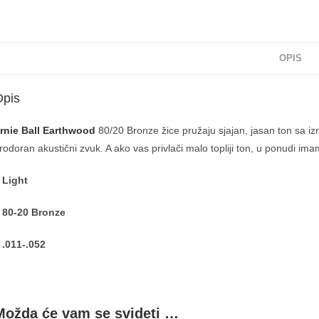
OPIS
Opis
rnie Ball Earthwood
80/20 Bronze žice pružaju sjajan, jasan ton sa i
rodoran akustični zvuk. A ako vas privlači malo topliji ton, u ponudi im
 Light
 80-20 Bronze
 .011-.052
Možda će vam se svideti …