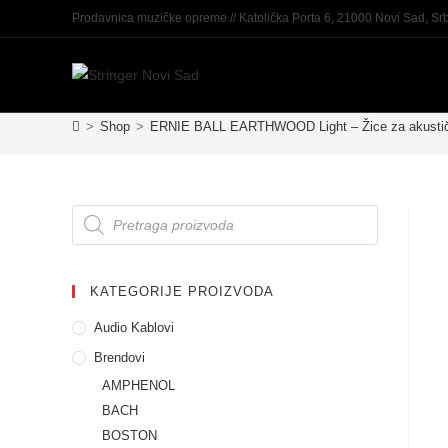
Prodavnica muzičke opreme // Katolička Porta 6, 21000 Novi Sad, Srb
>
Shop
>
ERNIE BALL EARTHWOOD Light – Žice za akustič
KATEGORIJE PROIZVODA
Audio Kablovi
Brendovi
AMPHENOL
BACH
BOSTON