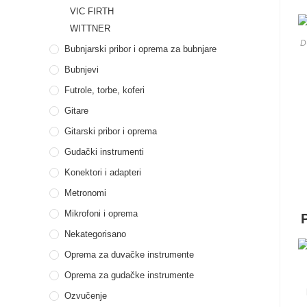
VIC FIRTH
WITTNER
D
Bubnjarski pribor i oprema za bubnjare
Bubnjevi
Futrole, torbe, koferi
Gitare
Gitarski pribor i oprema
Gudački instrumenti
Konektori i adapteri
Metronomi
Mikrofoni i oprema
Nekategorisano
Oprema za duvačke instrumente
Oprema za gudačke instrumente
Ozvučenje