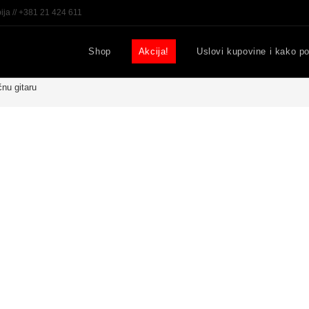
ija // +381 21 424 611
Shop
Akcija!
Uslovi kupovine i kako po
nu gitaru