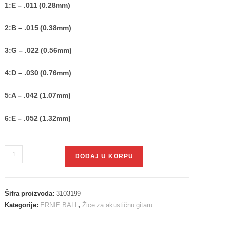
1:E – .011 (0.28mm)
2:B – .015 (0.38mm)
3:G – .022 (0.56mm)
4:D – .030 (0.76mm)
5:A – .042 (1.07mm)
6:E – .052 (1.32mm)
DODAJ U KORPU
Šifra proizvoda:
3103199
Kategorije:
ERNIE BALL
,
Žice za akustičnu gitaru