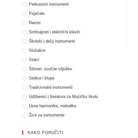
Perkusioni instrumenti
Pojačala
Razno
Sintisajzeri i električni klaviri
Školski i dečji instrumenti
Slušalice
Stalci
Štimeri. zvučne viljuške
Stolice i klupe
Tradicionalni instrumenti
Udžbenici i literatura za Muzičku školu
Usne harmonike, melodike
Žice za instrumente
KAKO PORUČITI