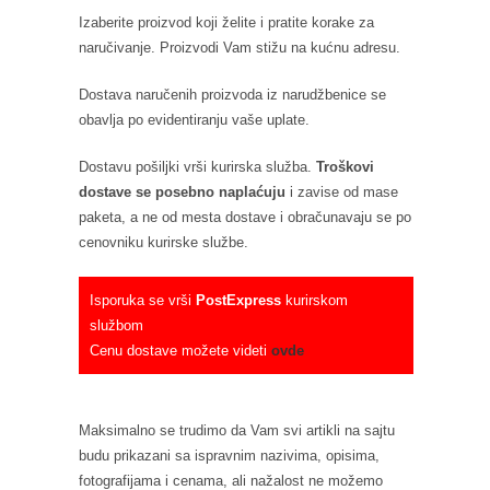
Izaberite proizvod koji želite i pratite korake za
naručivanje. Proizvodi Vam stižu na kućnu adresu.
Dostava naručenih proizvoda iz narudžbenice se
obavlja po evidentiranju vaše uplate.
Dostavu pošiljki vrši kurirska služba.
Troškovi
dostave se posebno naplaćuju
i zavise od mase
paketa, a ne od mesta dostave i obračunavaju se po
cenovniku kurirske službe.
Isporuka se vrši
PostExpress
kurirskom
službom
Cenu dostave možete videti
ovde
Maksimalno se trudimo da Vam svi artikli na sajtu
budu prikazani sa ispravnim nazivima, opisima,
fotografijama i cenama, ali nažalost ne možemo