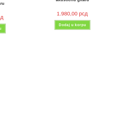
aru
1.980,00
рсд
сд
Dodaj u korpu
u