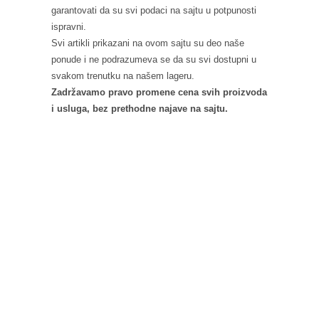
garantovati da su svi podaci na sajtu u potpunosti
ispravni.
Svi artikli prikazani na ovom sajtu su deo naše
ponude i ne podrazumeva se da su svi dostupni u
svakom trenutku na našem lageru.
Zadržavamo pravo promene cena svih proizvoda
i usluga, bez prethodne najave na sajtu.