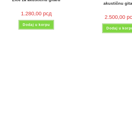
akustičnu git
1.280,00
рсд
2.500,00
р
Dodaj u korpu
Dodaj u korp