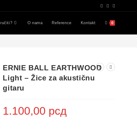
ručiti?
O nama
Reference
Kontakt
0
ERNIE BALL EARTHWOOD
Light – Žice za akustičnu
gitaru
1.100,00
рсд