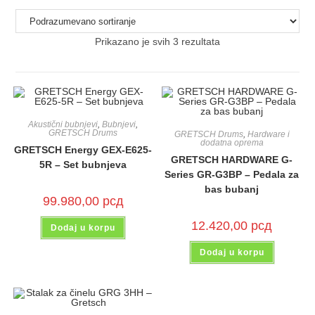
Prikazano je svih 3 rezultata
Akustični bubnjevi
,
Bubnjevi
,
GRETSCH Drums
GRETSCH Drums
,
Hardware i
dodatna oprema
GRETSCH Energy GEX-E625-
GRETSCH HARDWARE G-
5R – Set bubnjeva
Series GR-G3BP – Pedala za
bas bubanj
99.980,00
рсд
12.420,00
рсд
Dodaj u korpu
Dodaj u korpu