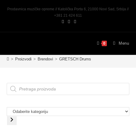
Prodavnica muzičke opreme // Katolička Porta 6, 21000 Novi Sad, Srbija //
+381 21 424 611
Menu
0
>
Proizvodi
>
Brendovi
>
GRETSCH Drums