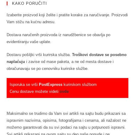
KAKO PORUČITI
Izaberite proizvod koji želite i pratite korake za naručivanje. Proizvodi
Vam stižu na kućnu adresu.
Dostava naručenih proizvoda iz narudžbenice se obavlja po
evidentiranju vaše uplate.
Dostavu pošiljki vrši kurirska služba.
Troškovi dostave se posebno
naplaćuju
i zavise od mase paketa, a ne od mesta dostave i
obračunavaju se po cenovniku kurirske službe.
Isporuka se vrši
PostExpress
kurirskom službom
Cenu dostave možete videti
ovde
Maksimalno se trudimo da Vam svi artikli na sajtu budu prikazani sa
ispravnim nazivima, opisima, fotografijama i cenama, ali nažalost ne
možemo garantovati da su svi podaci na sajtu u potpunosti ispravni.
Svi artikli prikazani na ovom sajtu su deo naše ponude i ne