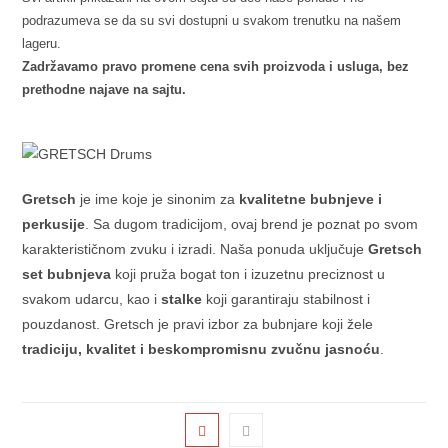
podrazumeva se da su svi dostupni u svakom trenutku na našem
lageru.
Zadržavamo pravo promene cena svih proizvoda i usluga, bez
prethodne najave na sajtu.
Gretsch
je ime koje je sinonim za
kvalitetne bubnjeve i
perkusije
. Sa dugom tradicijom, ovaj brend je poznat po svom
karakterističnom zvuku i izradi. Naša ponuda uključuje
Gretsch
set bubnjeva
koji pruža bogat ton i izuzetnu preciznost u
svakom udarcu, kao i
stalke
koji garantiraju stabilnost i
pouzdanost. Gretsch je pravi izbor za bubnjare koji žele
tradiciju, kvalitet i beskompromisnu zvučnu jasnoću
.