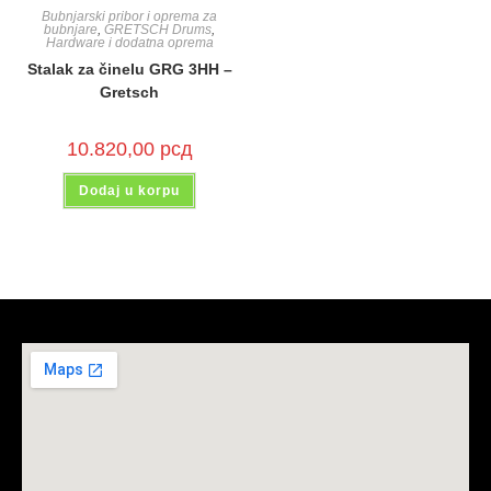
Bubnjarski pribor i oprema za
bubnjare
,
GRETSCH Drums
,
Hardware i dodatna oprema
Stalak za činelu GRG 3HH –
Gretsch
10.820,00
рсд
Dodaj u korpu