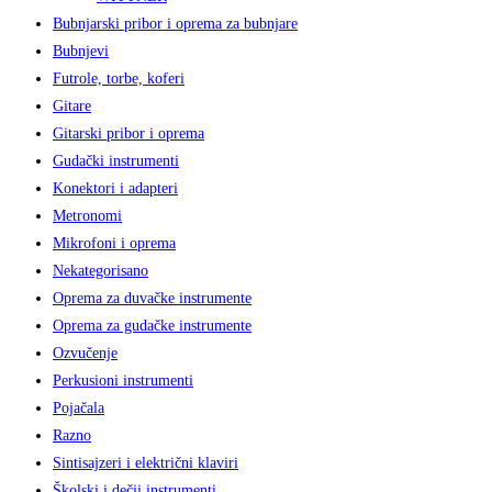
Bubnjarski pribor i oprema za bubnjare
Bubnjevi
Futrole, torbe, koferi
Gitare
Gitarski pribor i oprema
Gudački instrumenti
Konektori i adapteri
Metronomi
Mikrofoni i oprema
Nekategorisano
Oprema za duvačke instrumente
Oprema za gudačke instrumente
Ozvučenje
Perkusioni instrumenti
Pojačala
Razno
Sintisajzeri i električni klaviri
Školski i dečji instrumenti