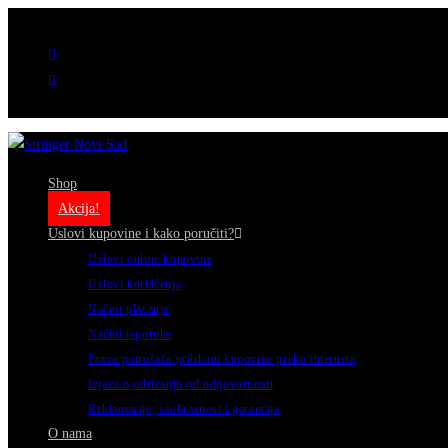
Prodavnica muzičke opreme // Katolička Porta 6, 21000 Novi Sad, Srbija // +381 21 424 611
Shop
Akcija!
Uslovi kupovine i kako poručiti?
Uslovi online kupovine
Uslovi korišćenja
Načini plaćanja
Načini isporuke
Prava potrošača prilikom kupovine preko interneta
Izjava o odricanju od odgovornosti
Reklamacije, saobraznost i garancija
O nama