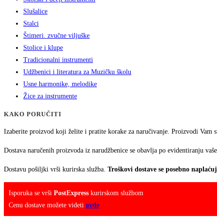
Slušalice
Stalci
Štimeri. zvučne viljuške
Stolice i klupe
Tradicionalni instrumenti
Udžbenici i literatura za Muzičku školu
Usne harmonike, melodike
Žice za instrumente
KAKO PORUČITI
Izaberite proizvod koji želite i pratite korake za naručivanje. Proizvodi Vam 
Dostava naručenih proizvoda iz narudžbenice se obavlja po evidentiranju vaše
Dostavu pošiljki vrši kurirska služba.
Troškovi dostave se posebno naplaću
Isporuka se vrši
PostExpress
kurirskom službom
Cenu dostave možete videti
ovde