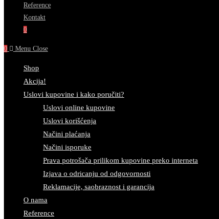
Reference
Kontakt
0
0
Menu
Close
Shop
Akcija!
Uslovi kupovine i kako poručiti?
Uslovi online kupovine
Uslovi korišćenja
Načini plaćanja
Načini isporuke
Prava potrošača prilikom kupovine preko interneta
Izjava o odricanju od odgovornosti
Reklamacije, saobraznost i garancija
O nama
Reference