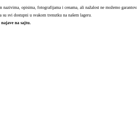
m nazivima, opisima, fotografijama i cenama, ali nažalost ne možemo garantovati
a su svi dostupni u svakom trenutku na našem lageru.
najave na sajtu.