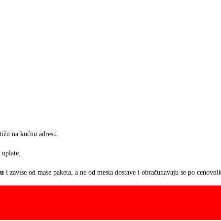
stižu na kućnu adresu.
 uplate.
ju
i zavise od mase paketa, a ne od mesta dostave i obračunavaju se po cenovnik