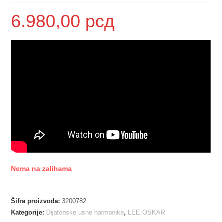
6.980,00
рсд
Nema na zalihama
Šifra proizvoda:
3200782
Kategorije:
Dijatonske usne harmonike
,
LEE OSKAR