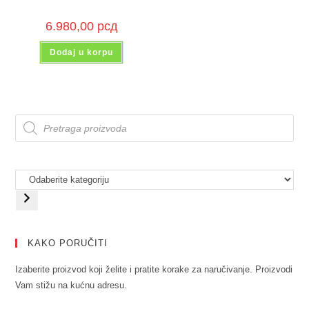
6.980,00
рсд
Dodaj u korpu
KAKO PORUČITI
Izaberite proizvod koji želite i pratite korake za naručivanje. Proizvodi
Vam stižu na kućnu adresu.