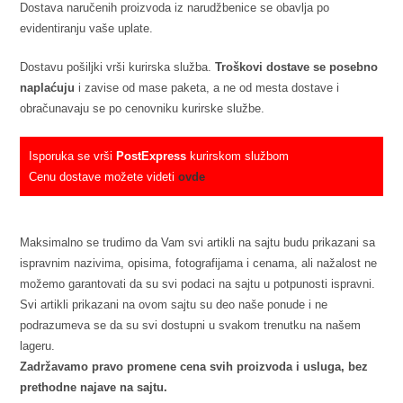
Dostava naručenih proizvoda iz narudžbenice se obavlja po
evidentiranju vaše uplate.
Dostavu pošiljki vrši kurirska služba.
Troškovi dostave se posebno
naplaćuju
i zavise od mase paketa, a ne od mesta dostave i
obračunavaju se po cenovniku kurirske službe.
Isporuka se vrši
PostExpress
kurirskom službom
Cenu dostave možete videti
ovde
Maksimalno se trudimo da Vam svi artikli na sajtu budu prikazani sa
ispravnim nazivima, opisima, fotografijama i cenama, ali nažalost ne
možemo garantovati da su svi podaci na sajtu u potpunosti ispravni.
Svi artikli prikazani na ovom sajtu su deo naše ponude i ne
podrazumeva se da su svi dostupni u svakom trenutku na našem
lageru.
Zadržavamo pravo promene cena svih proizvoda i usluga, bez
prethodne najave na sajtu.