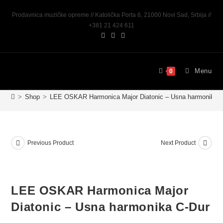
Prodavnica muzičke opreme // Katolička Porta 6, 21000 Novi Sad, Srbija //
+381 21 424 611
Menu
0
>
Shop
>
LEE OSKAR Harmonica Major Diatonic – Usna harmonika 
Previous Product
Next Product
LEE OSKAR Harmonica Major
Diatonic – Usna harmonika C-Dur