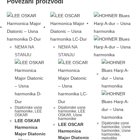
Povezani proizvodi
NEMA NA
NEMA NA
STANJU
STANJU
Dijatonske usne
Dijatonske usne
harmonike
,
LEE
harmonike
,
LEE
OSKAR
OSKAR
,
Usne
harmonike
LEE OSKAR
Dijatonske usne
LEE OSCAR
Harmonica
harmonike
,
Usne
Harmonica
harmonike
,
Usne
Major Diatonic
harmonike,
Major Diatonic
melodike