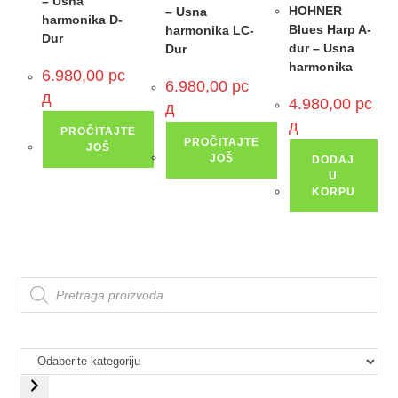
– Usna
HOHNER
– Usna
harmonika D-
Blues Harp A-
harmonika LC-
Dur
dur – Usna
Dur
harmonika
6.980,00
рс
6.980,00
рс
д
4.980,00
рс
д
д
PROČITAJTE
PROČITAJTE
JOŠ
JOŠ
DODAJ
U
KORPU