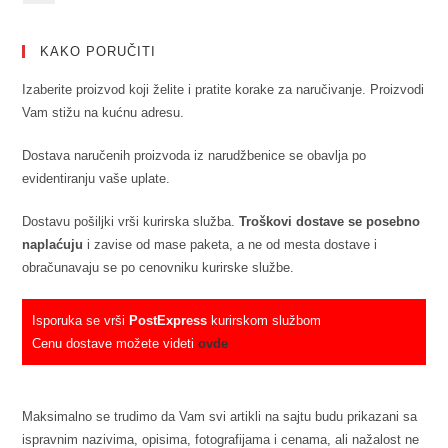
KAKO PORUČITI
Izaberite proizvod koji želite i pratite korake za naručivanje. Proizvodi
Vam stižu na kućnu adresu.
Dostava naručenih proizvoda iz narudžbenice se obavlja po
evidentiranju vaše uplate.
Dostavu pošiljki vrši kurirska služba.
Troškovi dostave se posebno
naplaćuju
i zavise od mase paketa, a ne od mesta dostave i
obračunavaju se po cenovniku kurirske službe.
Isporuka se vrši
PostExpress
kurirskom službom
Cenu dostave možete videti
ovde
Maksimalno se trudimo da Vam svi artikli na sajtu budu prikazani sa
ispravnim nazivima, opisima, fotografijama i cenama, ali nažalost ne