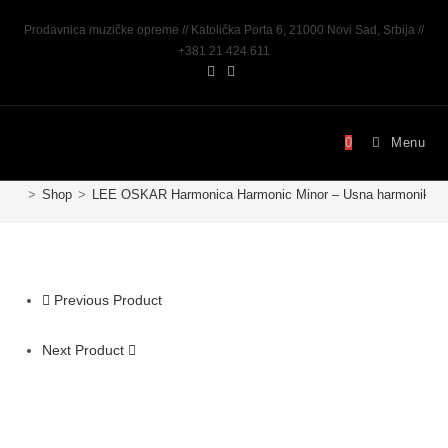
Prodavnica muzičke opreme // Katolička Porta 6, 21000 Novi Sad, Srbija //
+381 21 424 611
0
Menu
>
Shop
>
LEE OSKAR Harmonica Harmonic Minor – Usna harmonika G
Previous Product
Next Product