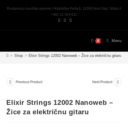
Prodavnica muzičke opreme // Katolička Porta 6, 21000 Novi Sad, Srbija //
+381 21 424 611
Menu
0
>
Shop
>
Elixir Strings 12002 Nanoweb – Žice za električnu gitaru
Previous Product
Next Product
Elixir Strings 12002 Nanoweb –
Žice za električnu gitaru