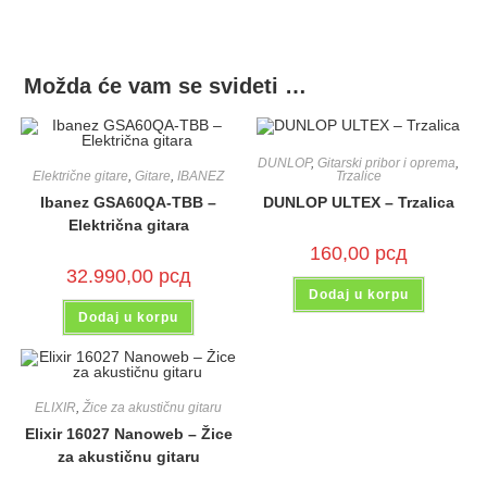
Možda će vam se svideti …
DUNLOP
,
Gitarski pribor i oprema
,
Električne gitare
,
Gitare
,
IBANEZ
Trzalice
Ibanez GSA60QA-TBB –
DUNLOP ULTEX – Trzalica
Električna gitara
160,00
рсд
32.990,00
рсд
Dodaj u korpu
Dodaj u korpu
ELIXIR
,
Žice za akustičnu gitaru
Elixir 16027 Nanoweb – Žice
za akustičnu gitaru