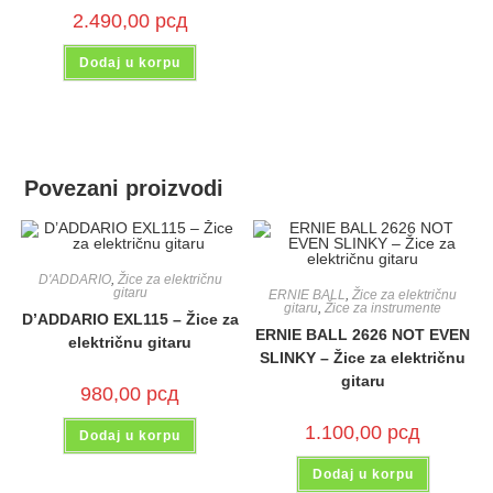
2.490,00
рсд
Dodaj u korpu
Povezani proizvodi
D'ADDARIO
,
Žice za električnu
gitaru
ERNIE BALL
,
Žice za električnu
gitaru
,
Žice za instrumente
D’ADDARIO EXL115 – Žice za
ERNIE BALL 2626 NOT EVEN
električnu gitaru
SLINKY – Žice za električnu
gitaru
980,00
рсд
1.100,00
рсд
Dodaj u korpu
Dodaj u korpu