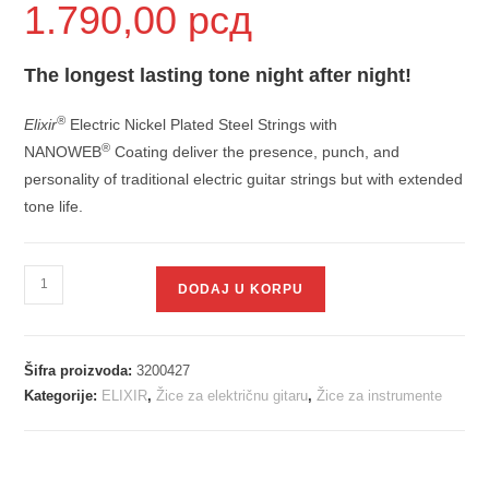
1.790,00
рсд
The longest lasting tone night after night!
®
Elixir
Electric Nickel Plated Steel Strings with
®
NANOWEB
Coating deliver the presence, punch, and
personality of traditional electric guitar strings but with extended
tone life.
DODAJ U KORPU
Šifra proizvoda:
3200427
Kategorije:
ELIXIR
,
Žice za električnu gitaru
,
Žice za instrumente