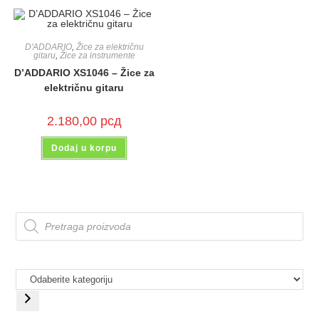
D'ADDARIO
,
Žice za električnu
gitaru
,
Žice za instrumente
D’ADDARIO XS1046 – Žice za
električnu gitaru
2.180,00
рсд
Dodaj u korpu