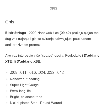
OPIS
Opis
Elixir Strings
12002 Nanoweb žice (09-42) pružaju sjajan ton,
dug vek trajanja i glatko sviranje zahvaljujući pouzdanom
antikorozivnom premazu.
Ako vas interesuje više “coated“ opcija, Pogledajte i
D’addario
XTE
, ili
D’addario XSE
.
.009, .011, .016, .024, .032, .042
Nanoweb™ coating
Super Light Gauge
Extra-long life
Bright, balanced tone
Nickel-plated Steel, Round Wound