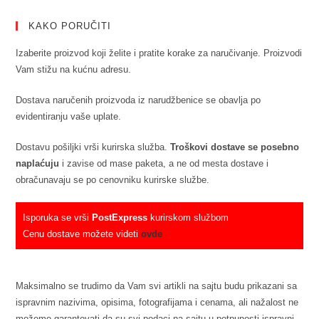
KAKO PORUČITI
Izaberite proizvod koji želite i pratite korake za naručivanje. Proizvodi
Vam stižu na kućnu adresu.
Dostava naručenih proizvoda iz narudžbenice se obavlja po
evidentiranju vaše uplate.
Dostavu pošiljki vrši kurirska služba.
Troškovi dostave se posebno
naplaćuju
i zavise od mase paketa, a ne od mesta dostave i
obračunavaju se po cenovniku kurirske službe.
Isporuka se vrši
PostExpress
kurirskom službom
Cenu dostave možete videti
ovde
Maksimalno se trudimo da Vam svi artikli na sajtu budu prikazani sa
ispravnim nazivima, opisima, fotografijama i cenama, ali nažalost ne
možemo garantovati da su svi podaci na sajtu u potpunosti ispravni.