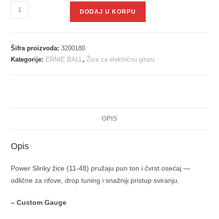
DODAJ U KORPU
Šifra proizvoda:
3200180
Kategorije:
ERNIE BALL
,
Žice za električnu gitaru
OPIS
Opis
Power Slinky žice (11-48) pružaju pun ton i čvrst osećaj —
odlične za rifove, drop tuning i snažniji pristup sviranju.
– Custom Gauge