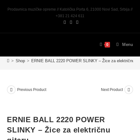
Prodavnica muzičke opreme // Katolička Porta 6, 21000 Novi Sad, Srbija //
+381 21 424 611
Menu
0
>
Shop
>
ERNIE BALL 2220 POWER SLINKY – Žice za električnu git
Previous Product
Next Product
ERNIE BALL 2220 POWER
SLINKY – Žice za električnu