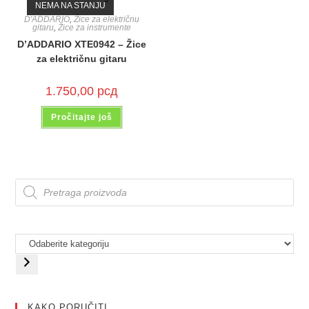
NEMA NA STANJU
D'ADDARIO
,
Žice za električnu
gitaru
,
Žice za instrumente
D’ADDARIO XTE0942 – Žice
za električnu gitaru
1.750,00
рсд
Pročitajte još
KAKO PORUČITI