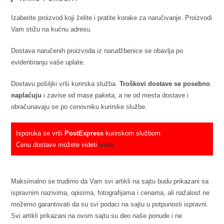
Izaberite proizvod koji želite i pratite korake za naručivanje. Proizvodi
Vam stižu na kućnu adresu.
Dostava naručenih proizvoda iz narudžbenice se obavlja po
evidentiranju vaše uplate.
Dostavu pošiljki vrši kurirska služba.
Troškovi dostave se posebno
naplaćuju
i zavise od mase paketa, a ne od mesta dostave i
obračunavaju se po cenovniku kurirske službe.
Isporuka se vrši
PostExpress
kurirskom službom
Cenu dostave možete videti
ovde
Maksimalno se trudimo da Vam svi artikli na sajtu budu prikazani sa
ispravnim nazivima, opisima, fotografijama i cenama, ali nažalost ne
možemo garantovati da su svi podaci na sajtu u potpunosti ispravni.
Svi artikli prikazani na ovom sajtu su deo naše ponude i ne