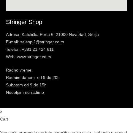
Stringer Shop
Adresa: Katolička Porta 6, 21000 Novi Sad, Srbija
E-mail: salespj2@stringer.co.rs
Telefon: +381 21 424 611
Web: www.stringer.co.rs
Radno vreme:
Radnim danom: od 9 do 20h
Subotom
od 9 do 15h
Nedeljom ne radimo
×
Cart
Sve naše proizvode možete naručiti i preko sajta. Izaberite proizvod