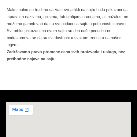
Maksimalno se trudimo da Vam svi artikli na sajtu budu prikazani sa
ispravnim nazivima, opisima, fotografijama i cenama, ali nažalost ne
možemo garantovati da su svi podaci na sajtu u potpunosti ispravni.
Svi artikli prikazani na ovom sajtu su deo naše ponude i ne
podrazumeva se da su svi dostupni u svakom trenutku na našem
lageru.
Zadržavamo pravo promene cena svih proizvoda i usluga, bez
prethodne najave na sajtu.