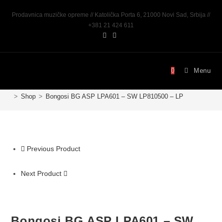
Prodavnica muzičke opreme // Katolička Porta 6, 21000 Novi Sad, Srbija //
+381 21 424 611
0
Menu
>
Shop
>
Bongosi BG ASP LPA601 – SW LP810500 – LP
Previous Product
Next Product
Bongosi BG ASP LPA601 – SW