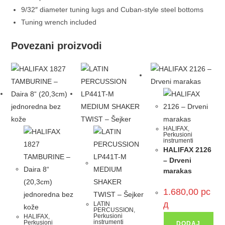
9/32″ diameter tuning lugs and Cuban-style steel bottoms
Tuning wrench included
Povezani proizvodi
HALIFAX
,
Perkusioni
instrumenti
HALIFAX 2126
– Drveni
marakas
1.680,00
рс
д
LATIN
PERCUSSION
,
Perkusioni
HALIFAX
,
instrumenti
Perkusioni
DODAJ