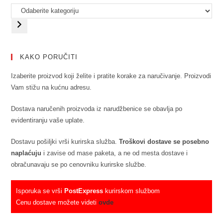
KAKO PORUČITI
Izaberite proizvod koji želite i pratite korake za naručivanje. Proizvodi
Vam stižu na kućnu adresu.
Dostava naručenih proizvoda iz narudžbenice se obavlja po
evidentiranju vaše uplate.
Dostavu pošiljki vrši kurirska služba.
Troškovi dostave se posebno
naplaćuju
i zavise od mase paketa, a ne od mesta dostave i
obračunavaju se po cenovniku kurirske službe.
Isporuka se vrši
PostExpress
kurirskom službom
Cenu dostave možete videti
ovde