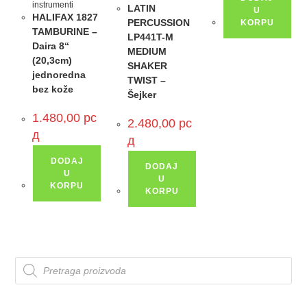
instrumenti
LATIN
U
HALIFAX 1827
PERCUSSION
KORPU
TAMBURINE –
LP441T-M
Daira 8“
MEDIUM
(20,3cm)
SHAKER
jednoredna
TWIST –
bez kože
Šejker
1.480,00
рс
2.480,00
рс
д
д
DODAJ
DODAJ
U
U
KORPU
KORPU