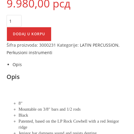
9.980,00
рсд
DODAJ U KORPU
Šifra proizvoda:
3000231
Kategorije:
LATIN PERCUSSION
,
Perkusioni instrumenti
Opis
Opis
8“
Mountable on 3/8“ bars and 1/2 rods
Black
Patented, based on the LP Rock Cowbell with a red Jenigor
ridge
Jenigor bar dampens sound and resists denting