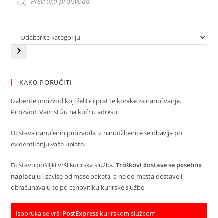
KAKO PORUČITI
Izaberite proizvod koji želite i pratite korake za naručivanje.
Proizvodi Vam stižu na kućnu adresu.
Dostava naručenih proizvoda iz narudžbenice se obavlja po
evidentiranju vaše uplate.
Dostavu pošiljki vrši kurirska služba.
Troškovi dostave se posebno
naplaćuju
i zavise od mase paketa, a ne od mesta dostave i
obračunavaju se po cenovniku kurirske službe.
Isporuka se vrši
PostExpress
kurirskom službom