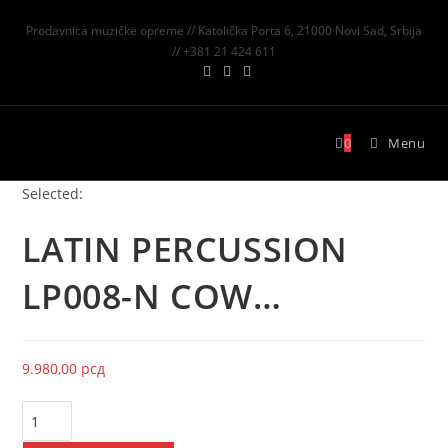
Prodavnica muzičke opreme // Katolička Porta 6, 21000 Novi Sad, Srbija
// +381 21 424 611
0
Menu
Selected:
LATIN PERCUSSION
LP008-N COW…
9.980,00
рсд