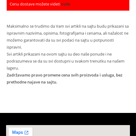
Cenu dostave možete videti
ovde
Maksimalno se trudimo da Vam svi artikli na sajtu budu prikazani sa
ispravnim nazivima, opisima, fotografijama i cenama, ali nažalost ne
možemo garantovati da su svi podaci na sajtu u potpunosti
ispravni.
Svi artikli prikazani na ovom sajtu su deo naše ponude i ne
podrazumeva se da su svi dostupni u svakom trenutku na našem
lageru.
Zadržavamo pravo promene cena svih proizvoda i usluga, bez
prethodne najave na sajtu.