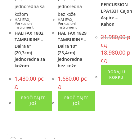
PERCUSSION
LPA1331 Cajon
Aspire –
HALIFAX
,
HALIFAX
,
Perkusioni
Perkusioni
Kahon
instrumenti
instrumenti
HALIFAX 1802
HALIFAX 1829
21.980,00
р
TAMBURINE –
TAMBURINE –
сд
Daira 8“
Daira 10“
18.980,00
р
(20,3cm)
(25,4cm)
jednoredna sa
jednoredna
сд
kožom
bez kože
DODAJ U
1.480,00
рс
1.680,00
рс
KORPU
д
д
PROČITAJTE
PROČITAJTE
JOŠ
JOŠ