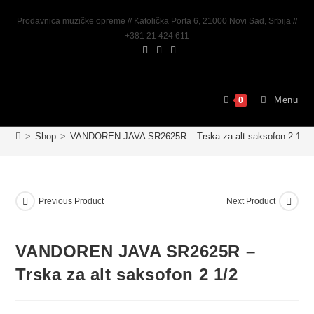
Prodavnica muzičke opreme // Katolička Porta 6, 21000 Novi Sad, Srbija //
+381 21 424 611
Menu
0
>
Shop
>
VANDOREN JAVA SR2625R – Trska za alt saksofon 2 1/2
Previous Product
Next Product
VANDOREN JAVA SR2625R –
Trska za alt saksofon 2 1/2