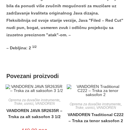
bila da ponudi više zvučnih mogućnosti za muzičare uz
zadržavanje kvaliteta originalnog Java dizajna.
Fleksibilnija od svoje starije verzije, Java "Filed – Red Cut"
nudi pun, bogat, usmeren zvuk i odličnu projekciju sa
izuzetno preciznom "atak"-om.
–
1/2
– Debljina: 2
Povezani proizvodi
Oprema za duvačke instrumente
,
Trske, usnici
,
VANDOREN
Oprema za duvačke instrumente
,
Trske, usnici
,
VANDOREN
VANDOREN JAVA SR2635R –
VANDOREN Traditional C222
Trska za alt saksofon 3 1/2
– Trska za tenor saksofon 2