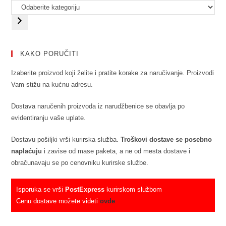
KAKO PORUČITI
Izaberite proizvod koji želite i pratite korake za naručivanje. Proizvodi
Vam stižu na kućnu adresu.
Dostava naručenih proizvoda iz narudžbenice se obavlja po
evidentiranju vaše uplate.
Dostavu pošiljki vrši kurirska služba.
Troškovi dostave se posebno
naplaćuju
i zavise od mase paketa, a ne od mesta dostave i
obračunavaju se po cenovniku kurirske službe.
Isporuka se vrši
PostExpress
kurirskom službom
Cenu dostave možete videti
ovde