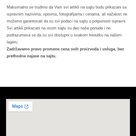
Maksimalno se trudimo da Vam svi artikli na sajtu budu prikazani sa
ispravnim nazivima, opisima, fotografijama i cenama, ali nažalost ne
možemo garantovati da su svi podaci na sajtu u potpunosti ispravni.
Svi artikli prikazani na ovom sajtu su deo naše ponude i ne
podrazumeva se da su svi dostupni u svakom trenutku na našem
lageru.
Zadržavamo pravo promene cena svih proizvoda i usluga, bez
prethodne najave na sajtu.