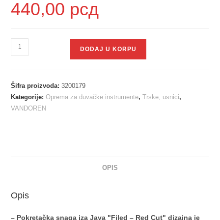
440,00
рсд
DODAJ U KORPU
Šifra proizvoda:
3200179
Kategorije:
Oprema za duvačke instrumente
,
Trske, usnici
,
VANDOREN
OPIS
Opis
– Pokretačka snaga iza Java "Filed – Red Cut" dizajna je