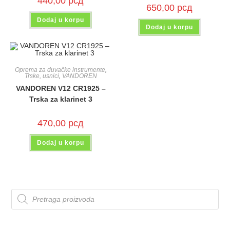
440,00
рсд
650,00
рсд
Dodaj u korpu
Dodaj u korpu
Oprema za duvačke instrumente
,
Trske, usnici
,
VANDOREN
VANDOREN V12 CR1925 –
Trska za klarinet 3
470,00
рсд
Dodaj u korpu