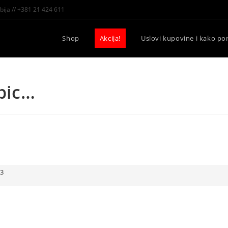
bija // +381 21 424 611
Shop
Akcija!
Uslovi kupovine i kako por
pic…
 3