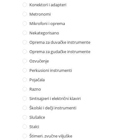
Konektori i adapteri
Metronomi
Mikrofoni i oprema
Nekategorisano
Oprema za duvačke instrumente
Oprema za gudačke instrumente
Ozvučenje
Perkusioni instrumenti
Pojačala
Razno
Sintisajzeri i električni klaviri
Školski i dečji instrumenti
Slušalice
Stalci
Štimeri. zvučne viljuške