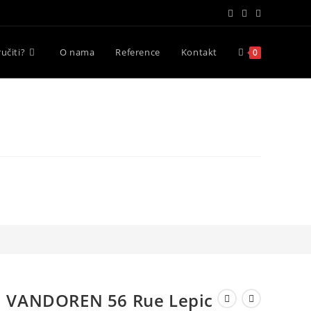
učiti?
O nama
Reference
Kontakt
0
VANDOREN 56 Rue Lepic