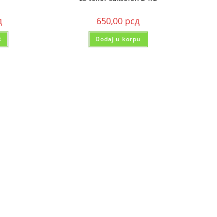
д
650,00
рсд
š
Dodaj u korpu