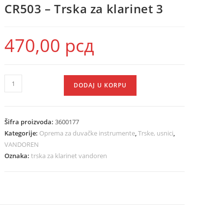
CR503 – Trska za klarinet 3
470,00
рсд
DODAJ U KORPU
Šifra proizvoda:
3600177
Kategorije:
Oprema za duvačke instrumente
,
Trske, usnici
,
VANDOREN
Oznaka:
trska za klarinet vandoren