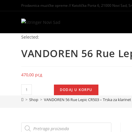
Prodavnica muzičke opreme // Katolička Porta 6, 21000 Novi Sad, Sr
Selected:
VANDOREN 56 Rue Le
470,00
рсд
DODAJ U KORPU
>
Shop
>
VANDOREN 56 Rue Lepic CR503 – Trska za klarinet