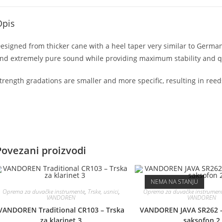
Opis
esigned from thicker cane with a heel taper very similar to German-
nd extremely pure sound while providing maximum stability and qui
trength gradations are smaller and more specific, resulting in reeds
Povezani proizvodi
NEMA NA STANJU
Oprema za duvačke instrumente
,
Trske, usnici
,
Oprema za duvačke instrumen
VANDOREN
VANDOREN
VANDOREN Traditional CR103 – Trska
VANDOREN JAVA SR262 – 
za klarinet 3
saksofon 2