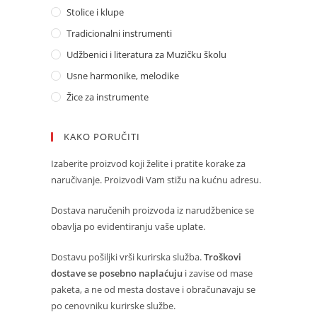
Stolice i klupe
Tradicionalni instrumenti
Udžbenici i literatura za Muzičku školu
Usne harmonike, melodike
Žice za instrumente
KAKO PORUČITI
Izaberite proizvod koji želite i pratite korake za
naručivanje. Proizvodi Vam stižu na kućnu adresu.
Dostava naručenih proizvoda iz narudžbenice se
obavlja po evidentiranju vaše uplate.
Dostavu pošiljki vrši kurirska služba.
Troškovi
dostave se posebno naplaćuju
i zavise od mase
paketa, a ne od mesta dostave i obračunavaju se
po cenovniku kurirske službe.