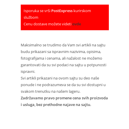
Isporuka se vrši
PostExpress
kurirskom
službom
Cenu dostave možete videti
ovde
Maksimalno se trudimo da Vam svi artikli na sajtu
budu prikazani sa ispravnim nazivima, opisima,
fotografijama i cenama, ali nažalost ne možemo
garantovati da su svi podaci na sajtu u potpunosti
ispravni.
Svi artikli prikazani na ovom sajtu su deo naše
ponude i ne podrazumeva se da su svi dostupni u
svakom trenutku na našem lageru.
Zadržavamo pravo promene cena svih proizvoda
i usluga, bez prethodne najave na sajtu.