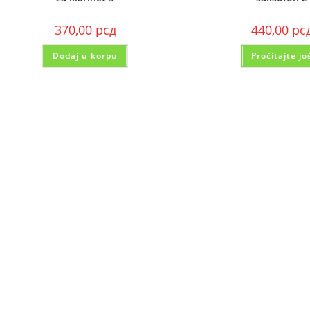
370,00
рсд
440,00
рс
Dodaj u korpu
Pročitajte jo