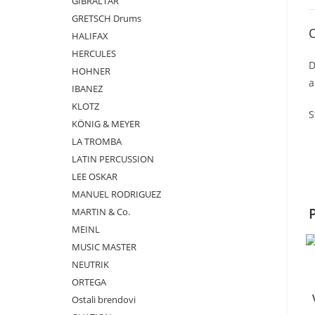
GIBRALTAR
GRETSCH Drums
HALIFAX
HERCULES
D
HOHNER
a
IBANEZ
KLOTZ
S
KÖNIG & MEYER
LA TROMBA
LATIN PERCUSSION
LEE OSKAR
MANUEL RODRIGUEZ
MARTIN & Co.
MEINL
MUSIC MASTER
NEUTRIK
ORTEGA
Ostali brendovi