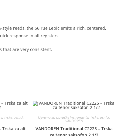
style reeds, the 56 rue Lepic emits a rich, centered,
ck response in all registers.
 that are very consistent.
te
,
Trske, usnici
,
Oprema za duvačke instrumente
,
Trske, usnici
,
VANDOREN
Trska za alt
VANDOREN Traditional C2225 – Trska
za tenor saksofon 2 1/2