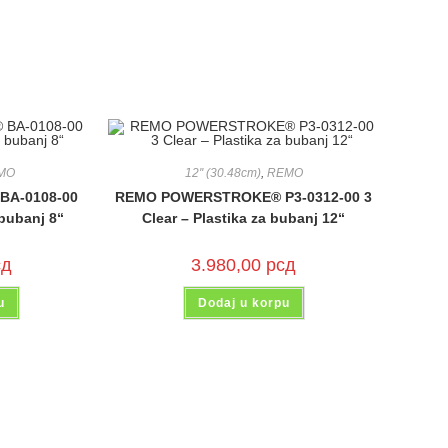
MO
12'' (30.48cm)
,
REMO
A-0108-00
REMO POWERSTROKE® P3-0312-00 3
 bubanj 8“
Clear – Plastika za bubanj 12“
сд
3.980,00
рсд
u
Dodaj u korpu