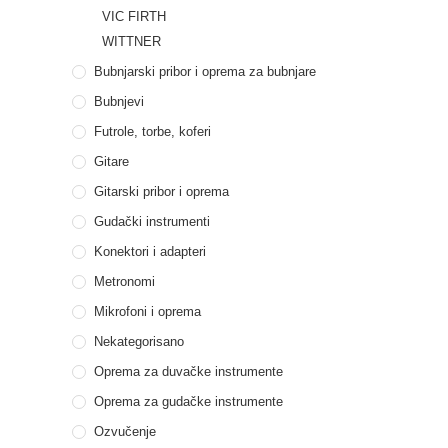
VIC FIRTH
WITTNER
Bubnjarski pribor i oprema za bubnjare
Bubnjevi
Futrole, torbe, koferi
Gitare
Gitarski pribor i oprema
Gudački instrumenti
Konektori i adapteri
Metronomi
Mikrofoni i oprema
Nekategorisano
Oprema za duvačke instrumente
Oprema za gudačke instrumente
Ozvučenje