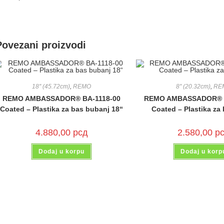
Povezani proizvodi
18'' (45.72cm)
,
REMO
8'' (20.32cm)
,
RE
REMO AMBASSADOR® BA-1118-00
REMO AMBASSADOR® B
Coated – Plastika za bas bubanj 18“
Coated – Plastika za
4.880,00
рсд
2.580,00
р
Dodaj u korpu
Dodaj u korp