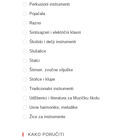
Perkusioni instrumenti
Pojačala
Razno
Sintisajzeri i električni klaviri
Školski i dečji instrumenti
Slušalice
Stalci
Štimeri. zvučne viljuške
Stolice i klupe
Tradicionalni instrumenti
Udžbenici i literatura za Muzičku školu
Usne harmonike, melodike
Žice za instrumente
KAKO PORUČITI