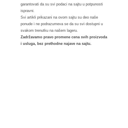
garantovati da su svi podaci na sajtu u potpunosti
ispravni.
Svi artikli prikazani na ovom sajtu su deo naše
ponude i ne podrazumeva se da su svi dostupni u
svakom trenutku na našem lageru.
Zadržavamo pravo promene cena svih proizvoda
i usluga, bez prethodne najave na sajtu.