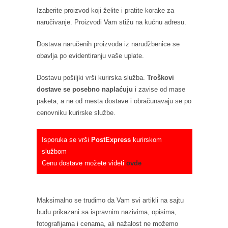
Izaberite proizvod koji želite i pratite korake za
naručivanje. Proizvodi Vam stižu na kućnu adresu.
Dostava naručenih proizvoda iz narudžbenice se
obavlja po evidentiranju vaše uplate.
Dostavu pošiljki vrši kurirska služba.
Troškovi
dostave se posebno naplaćuju
i zavise od mase
paketa, a ne od mesta dostave i obračunavaju se po
cenovniku kurirske službe.
Isporuka se vrši
PostExpress
kurirskom
službom
Cenu dostave možete videti
ovde
Maksimalno se trudimo da Vam svi artikli na sajtu
budu prikazani sa ispravnim nazivima, opisima,
fotografijama i cenama, ali nažalost ne možemo