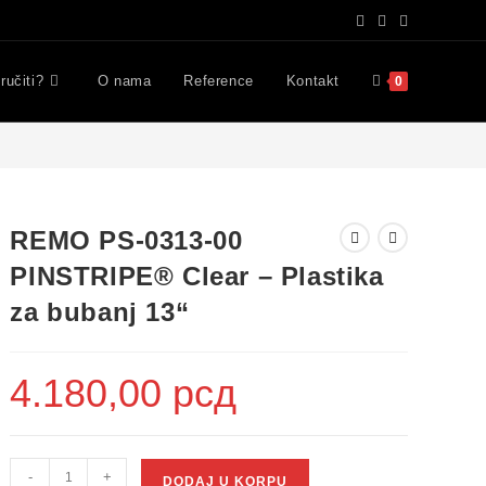
ručiti?
O nama
Reference
Kontakt
0
REMO PS-0313-00
PINSTRIPE® Clear – Plastika
za bubanj 13“
4.180,00
рсд
-
+
DODAJ U KORPU