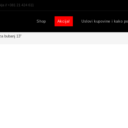
ija // +381 21 424 611
Shop
Akcija!
Uslovi kupovine i kako po
a bubanj 13“