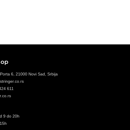
hop
 Porta 6, 21000 Novi Sad, Srbija
tringer.co.rs
 424 611
.co.rs
d 9 do 20h
 15h