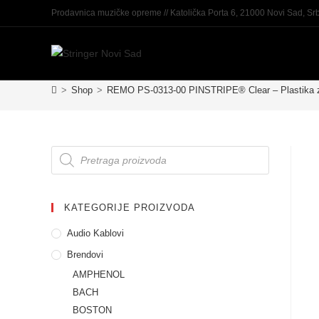
Prodavnica muzičke opreme // Katolička Porta 6, 21000 Novi Sad, Srb
>
Shop
>
REMO PS-0313-00 PINSTRIPE® Clear – Plastika z
KATEGORIJE PROIZVODA
Audio Kablovi
Brendovi
AMPHENOL
BACH
BOSTON