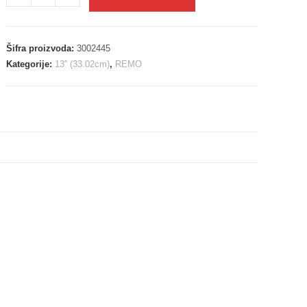
Šifra proizvoda:
3002445
Kategorije:
13'' (33.02cm)
,
REMO