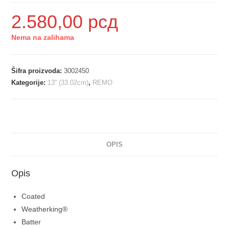
2.580,00
рсд
Nema na zalihama
Šifra proizvoda:
3002450
Kategorije:
13'' (33.02cm)
,
REMO
OPIS
Opis
Coated
Weatherking®
Batter