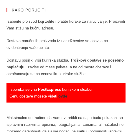
KAKO PORUČITI
Izaberite proizvod koji želite i pratite korake za naručivanje. Proizvodi
Vam stižu na kućnu adresu.
Dostava naručenih proizvoda iz narudžbenice se obavlja po
evidentiranju vaše uplate.
Dostavu pošiljki vrši kurirska služba.
Troškovi dostave se posebno
naplaćuju
i zavise od mase paketa, a ne od mesta dostave i
obračunavaju se po cenovniku kurirske službe.
Isporuka se vrši
PostExpress
kurirskom službom
Cenu dostave možete videti
ovde
Maksimalno se trudimo da Vam svi artikli na sajtu budu prikazani sa
ispravnim nazivima, opisima, fotografijama i cenama, ali nažalost ne
možemo garantovati da su svi podaci na sajtu u potpunosti ispravni.