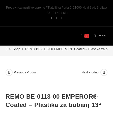
Prodavnica muzičke opreme // Katolička Porta 6, 21000 Novi Sad, Srbija //
+381 21 424 611
Menu
0
>
Shop
>
REMO BE-0113-00 EMPEROR® Coated – Plastika za buban
Previous Product
Next Product
REMO BE-0113-00 EMPEROR®
Coated – Plastika za bubanj 13“