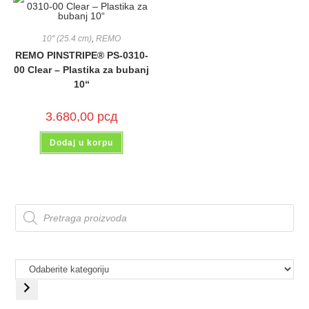
10'' (25.4 cm)
,
REMO
REMO PINSTRIPE® PS-0310-
00 Clear – Plastika za bubanj
10“
3.680,00
рсд
Dodaj u korpu