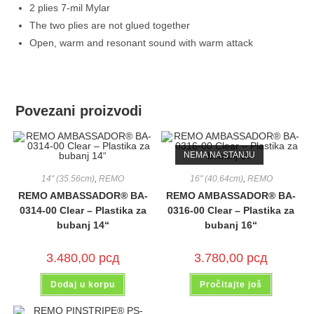
2 plies 7-mil Mylar
The two plies are not glued together
Open, warm and resonant sound with warm attack
Povezani proizvodi
NEMA NA STANJU
14'' (35.56cm)
,
REMO
16'' (40.64cm)
,
REMO
REMO AMBASSADOR® BA-
REMO AMBASSADOR® BA-
0314-00 Clear – Plastika za
0316-00 Clear – Plastika za
bubanj 14“
bubanj 16“
3.480,00
рсд
3.780,00
рсд
Dodaj u korpu
Pročitajte još