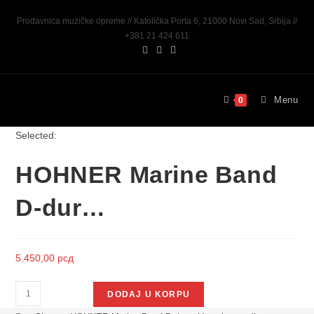
Prodavnica muzičke opreme // Katolička Porta 6, 21000 Novi Sad, Srbija //
+381 21 424 611
Menu
0
Selected:
HOHNER Marine Band
D-dur…
5.450,00
рсд
DODAJ U KORPU