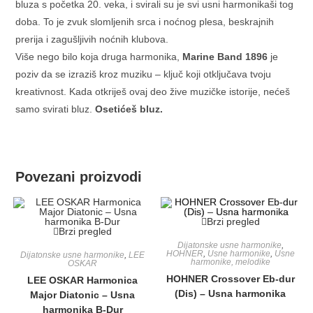
bluza s početka 20. veka, i svirali su je svi usni harmonikaši tog
doba. To je zvuk slomljenih srca i noćnog plesa, beskrajnih
prerija i zagušljivih noćnih klubova.
Više nego bilo koja druga harmonika,
Marine Band 1896
je
poziv da se izraziš kroz muziku – ključ koji otključava tvoju
kreativnost. Kada otkriješ ovaj deo žive muzičke istorije, nećeš
samo svirati bluz.
Osetićeš bluz.
Povezani proizvodi
Brzi pregled
Brzi pregled
Dijatonske usne harmonike
,
HOHNER
,
Usne harmonike
,
Usne
Dijatonske usne harmonike
,
LEE
harmonike, melodike
OSKAR
HOHNER Crossover Eb-dur
LEE OSKAR Harmonica
(Dis) – Usna harmonika
Major Diatonic – Usna
harmonika B-Dur