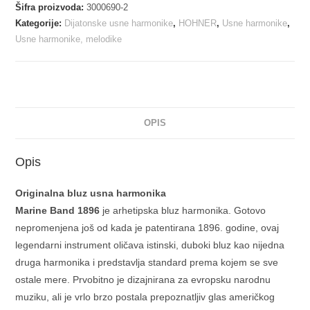
Šifra proizvoda:
3000690-2
Kategorije:
Dijatonske usne harmonike
,
HOHNER
,
Usne harmonike
,
Usne harmonike, melodike
OPIS
Opis
Originalna bluz usna harmonika
Marine Band 1896
je arhetipska bluz harmonika. Gotovo
nepromenjena još od kada je patentirana 1896. godine, ovaj
legendarni instrument oličava istinski, duboki bluz kao nijedna
druga harmonika i predstavlja standard prema kojem se sve
ostale mere. Prvobitno je dizajnirana za evropsku narodnu
muziku, ali je vrlo brzo postala prepoznatljiv glas američkog