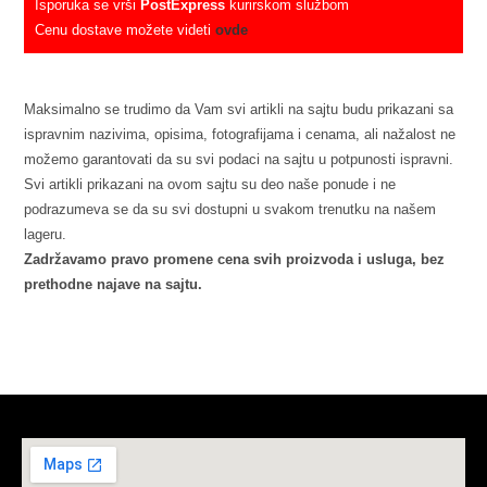
Isporuka se vrši
PostExpress
kurirskom službom
Cenu dostave možete videti
ovde
Maksimalno se trudimo da Vam svi artikli na sajtu budu prikazani sa
ispravnim nazivima, opisima, fotografijama i cenama, ali nažalost ne
možemo garantovati da su svi podaci na sajtu u potpunosti ispravni.
Svi artikli prikazani na ovom sajtu su deo naše ponude i ne
podrazumeva se da su svi dostupni u svakom trenutku na našem
lageru.
Zadržavamo pravo promene cena svih proizvoda i usluga, bez
prethodne najave na sajtu.