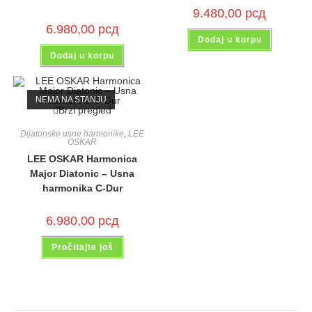
9.480,00
рсд
6.980,00
рсд
Dodaj u korpu
Dodaj u korpu
NEMA NA STANJU
Brzi pregled
Dijatonske usne harmonike
,
LEE
OSKAR
LEE OSKAR Harmonica
Major Diatonic – Usna
harmonika C-Dur
6.980,00
рсд
Pročitajte još