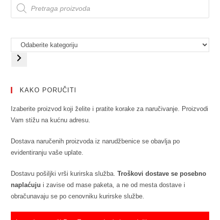
KAKO PORUČITI
Izaberite proizvod koji želite i pratite korake za naručivanje. Proizvodi
Vam stižu na kućnu adresu.
Dostava naručenih proizvoda iz narudžbenice se obavlja po
evidentiranju vaše uplate.
Dostavu pošiljki vrši kurirska služba.
Troškovi dostave se posebno
naplaćuju
i zavise od mase paketa, a ne od mesta dostave i
obračunavaju se po cenovniku kurirske službe.