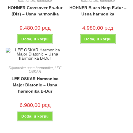
harmonike, melodike
harmonike, melodike
HOHNER Crossover Eb-dur
HOHNER Blues Harp E-dur –
(Dis) – Usna harmonika
Usna harmonika
9.480,00
рсд
4.980,00
рсд
Dodaj u korpu
Dodaj u korpu
Dijatonske usne harmonike
,
LEE
OSKAR
LEE OSKAR Harmonica
Major Diatonic – Usna
harmonika B-Dur
6.980,00
рсд
Dodaj u korpu