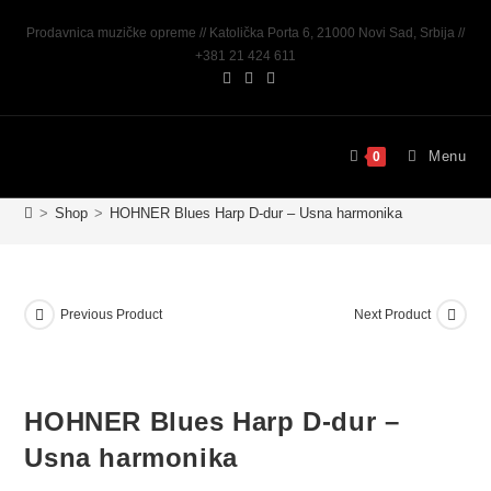
Prodavnica muzičke opreme // Katolička Porta 6, 21000 Novi Sad, Srbija //
+381 21 424 611
Menu
0
>
Shop
>
HOHNER Blues Harp D-dur – Usna harmonika
Previous Product
Next Product
HOHNER Blues Harp D-dur –
Usna harmonika