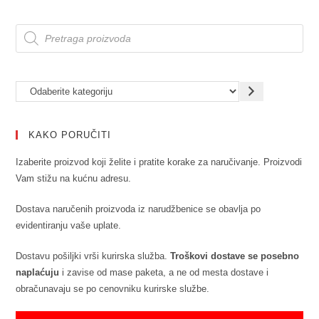
KAKO PORUČITI
Izaberite proizvod koji želite i pratite korake za naručivanje. Proizvodi
Vam stižu na kućnu adresu.
Dostava naručenih proizvoda iz narudžbenice se obavlja po
evidentiranju vaše uplate.
Dostavu pošiljki vrši kurirska služba.
Troškovi dostave se posebno
naplaćuju
i zavise od mase paketa, a ne od mesta dostave i
obračunavaju se po cenovniku kurirske službe.