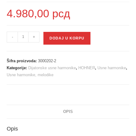
4.980,00
рсд
-
+
DODAJ U KORPU
Šifra proizvoda:
3000202-2
Kategorije:
Dijatonske usne harmonike
,
HOHNER
,
Usne harmonike
,
Usne harmonike, melodike
OPIS
Opis