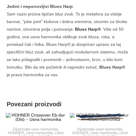
Jedini i neponovljivi Blues Harp
Sam naziv priziva tipičan bluz zvuk. To je metafora za viskije
barove, “juke joint” klubove i dobra vremena; sinonim za široke
ravnice, otvorena polja i putovanja:
Blues Harp®
. Više od 50
godina, ova usna harmonika oblikuje zvuk bluza, roka, a
ponekad čak i folka. Blues Harp® je dizajniran upravo za taj
specifični bluz zvuk, ali zahvaljujući modularnom sistemu, može
se lako prilagoditi i promeniti – jednostavno, brzo, u bilo kom
trenutku. Bilo da ste početnik ili napredni svirač,
Blues Harp®
je prava harmonika za vas.
Povezani proizvodi
Dijatonske usne harmonike
,
Dijatonske usne harmonike
,
HOHNER
,
Usne harmonike
,
Usne
HOHNER
,
Usne harmonike
,
Usne