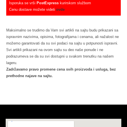
Isporuka se vrši
PostExpress
kurirskom službom
Cenu dostave možete videti
ovde
Maksimalno se trudimo da Vam svi artikli na sajtu budu prikazani sa
ispravnim nazivima, opisima, fotografijama i cenama, ali nažalost ne
možemo garantovati da su svi podaci na sajtu u potpunosti ispravni.
Svi artikli prikazani na ovom sajtu su deo naše ponude i ne
podrazumeva se da su svi dostupni u svakom trenutku na našem
lageru.
Zadržavamo pravo promene cena svih proizvoda i usluga, bez
prethodne najave na sajtu.