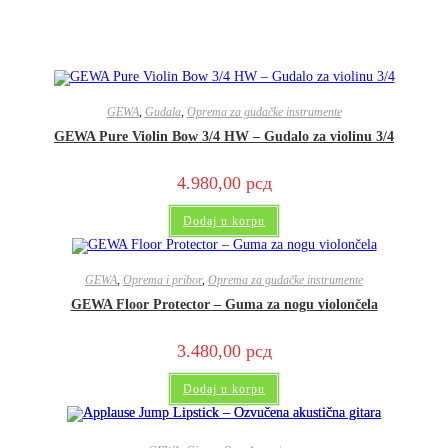
GEWA
,
Gudala
,
Oprema za gudačke instrumente
GEWA Pure Violin Bow 3/4 HW – Gudalo za violinu 3/4
4.980,00
рсд
Dodaj u korpu
GEWA
,
Oprema i pribor
,
Oprema za gudačke instrumente
GEWA Floor Protector – Guma za nogu violončela
3.480,00
рсд
Dodaj u korpu