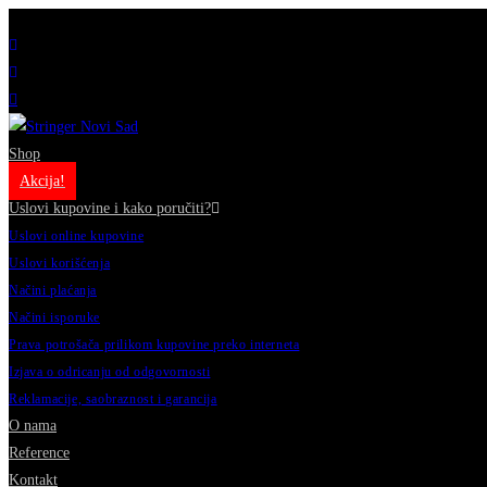
Prodavnica muzičke opreme // Katolička Porta 6, 21000 Novi Sad, Srbija // +381 21 424 611
Shop
Akcija!
Uslovi kupovine i kako poručiti?
Uslovi online kupovine
Uslovi korišćenja
Načini plaćanja
Načini isporuke
Prava potrošača prilikom kupovine preko interneta
Izjava o odricanju od odgovornosti
Reklamacije, saobraznost i garancija
O nama
Reference
Kontakt