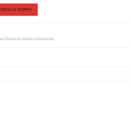
DODAJ U KORPU
0
a
,
Oprema za gudačke instrumente