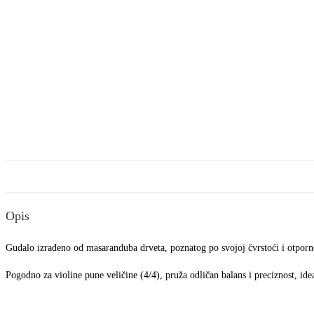
Opis
Gudalo izrađeno od masaranduba drveta, poznatog po svojoj čvrstoći i otporno
Pogodno za violine pune veličine (4/4), pruža odličan balans i preciznost, ide