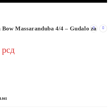
 Bow Massaranduba 4/4 – Gudalo za
0
рсд
4.041