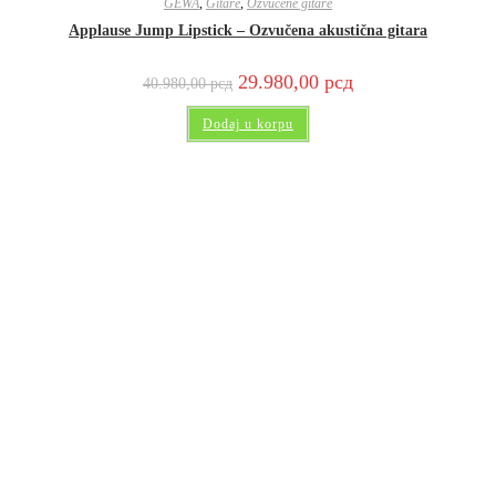
GEWA
,
Gitare
,
Ozvučene gitare
Applause Jump Lipstick – Ozvučena akustična gitara
29.980,00
рсд
40.980,00
рсд
Dodaj u korpu