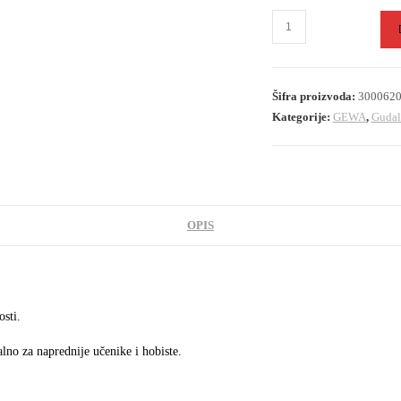
Šifra proizvoda:
300062
Kategorije:
GEWA
,
Gudal
OPIS
sti.
alno za naprednije učenike i hobiste.