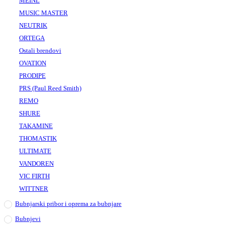
MEINL
MUSIC MASTER
NEUTRIK
ORTEGA
Ostali brendovi
OVATION
PRODIPE
PRS (Paul Reed Smith)
REMO
SHURE
TAKAMINE
THOMASTIK
ULTIMATE
VANDOREN
VIC FIRTH
WITTNER
Bubnjarski pribor i oprema za bubnjare
Bubnjevi