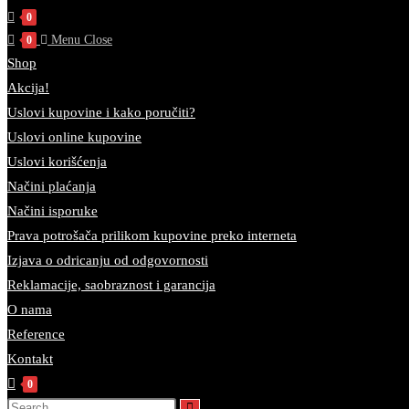
0
Menu
Close
0
Shop
Akcija!
Uslovi kupovine i kako poručiti?
Uslovi online kupovine
Uslovi korišćenja
Načini plaćanja
Načini isporuke
Prava potrošača prilikom kupovine preko interneta
Izjava o odricanju od odgovornosti
Reklamacije, saobraznost i garancija
O nama
Reference
Kontakt
0