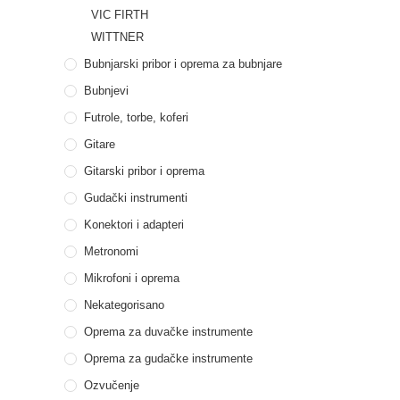
VIC FIRTH
WITTNER
Bubnjarski pribor i oprema za bubnjare
Bubnjevi
Futrole, torbe, koferi
Gitare
Gitarski pribor i oprema
Gudački instrumenti
Konektori i adapteri
Metronomi
Mikrofoni i oprema
Nekategorisano
Oprema za duvačke instrumente
Oprema za gudačke instrumente
Ozvučenje