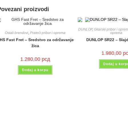
Povezani proizvodi
DUNLOP
,
Gitarski pribor i opre
Ostali brendovi
,
Prateći pribor i oprema
oprema
HS Fast Fret – Sredstvo za održavanje
DUNLOP SR22 – Slajd 
žica
1.980,00
р
1.280,00
рсд
Dodaj u korp
Dodaj u korpu