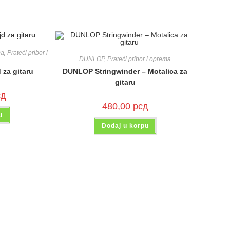
ma
,
Prateći pribor i
DUNLOP
,
Prateći pribor i oprema
DUNLOP Stringwinder – Motalica za
za gitaru
gitaru
сд
480,00
рсд
u
Dodaj u korpu