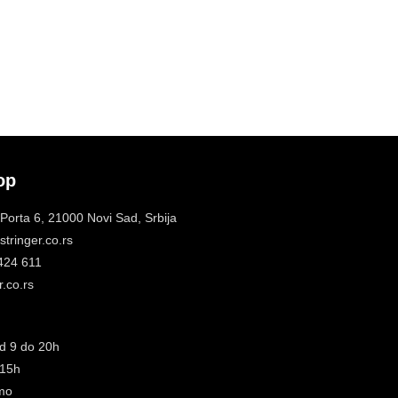
op
 Porta 6, 21000 Novi Sad, Srbija
tringer.co.rs
 424 611
.co.rs
d 9 do 20h
 15h
mo