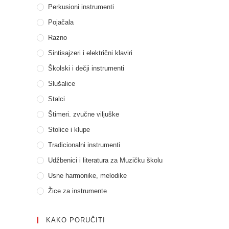
Perkusioni instrumenti
Pojačala
Razno
Sintisajzeri i električni klaviri
Školski i dečji instrumenti
Slušalice
Stalci
Štimeri. zvučne viljuške
Stolice i klupe
Tradicionalni instrumenti
Udžbenici i literatura za Muzičku školu
Usne harmonike, melodike
Žice za instrumente
KAKO PORUČITI