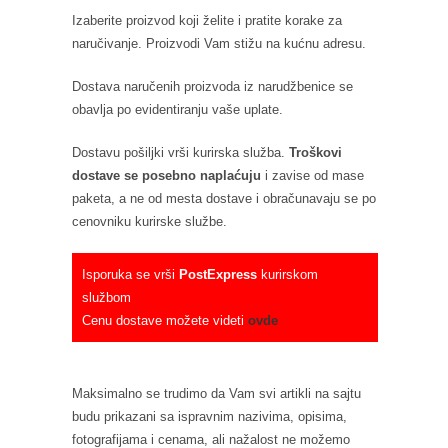
Izaberite proizvod koji želite i pratite korake za
naručivanje. Proizvodi Vam stižu na kućnu adresu.
Dostava naručenih proizvoda iz narudžbenice se
obavlja po evidentiranju vaše uplate.
Dostavu pošiljki vrši kurirska služba.
Troškovi
dostave se posebno naplaćuju
i zavise od mase
paketa, a ne od mesta dostave i obračunavaju se po
cenovniku kurirske službe.
Isporuka se vrši
PostExpress
kurirskom
službom
Cenu dostave možete videti
ovde
Maksimalno se trudimo da Vam svi artikli na sajtu
budu prikazani sa ispravnim nazivima, opisima,
fotografijama i cenama, ali nažalost ne možemo