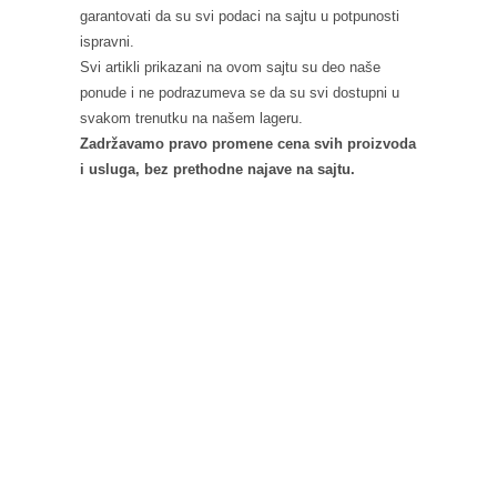
garantovati da su svi podaci na sajtu u potpunosti
ispravni.
Svi artikli prikazani na ovom sajtu su deo naše
ponude i ne podrazumeva se da su svi dostupni u
svakom trenutku na našem lageru.
Zadržavamo pravo promene cena svih proizvoda
i usluga, bez prethodne najave na sajtu.