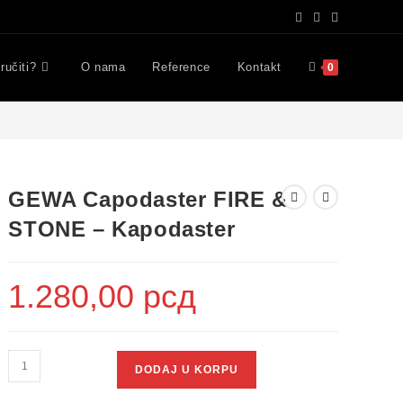
ručiti?
O nama
Reference
Kontakt
0
GEWA Capodaster FIRE &
STONE – Kapodaster
1.280,00
рсд
DODAJ U KORPU