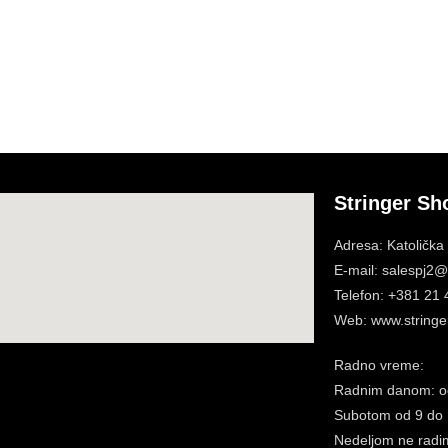
Stringer Sh
Adresa: Katolička
E-mail: salespj2@s
Telefon: +381 21
Web: www.stringer
Radno vreme:
Radnim danom: o
Subotom
od 9 do
Nedeljom ne radi