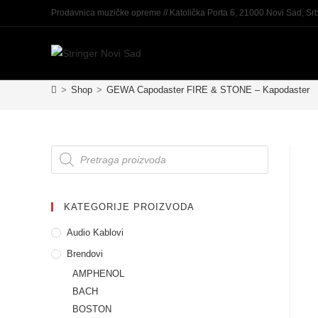
Prodavnica muzičke opreme // Katolička Porta 6, 21000 Novi Sad, Srb
>
Shop
>
GEWA Capodaster FIRE & STONE – Kapodaster
KATEGORIJE PROIZVODA
Audio Kablovi
Brendovi
AMPHENOL
BACH
BOSTON