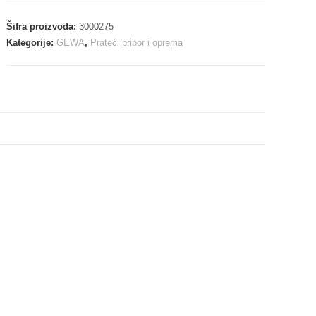
Šifra proizvoda:
3000275
Kategorije:
GEWA
,
Prateći pribor i oprema