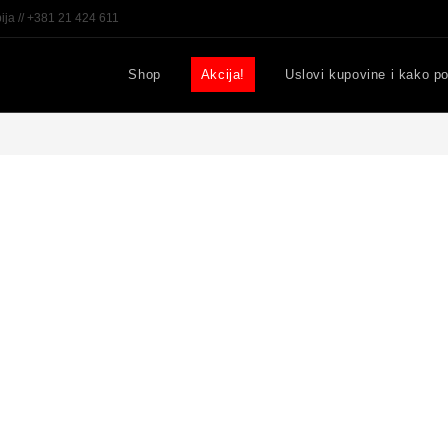
ija // +381 21 424 611
Shop
Akcija!
Uslovi kupovine i kako po