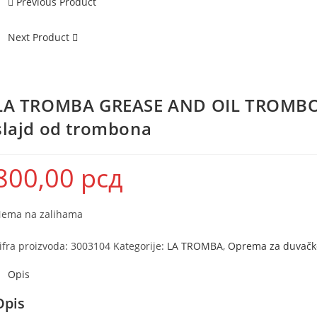
Previous Product
Next Product
LA TROMBA GREASE AND OIL TROMBON
slajd od trombona
800,00
рсд
ema na zalihama
ifra proizvoda:
3003104
Kategorije:
LA TROMBA
,
Oprema za duvačk
Opis
Opis