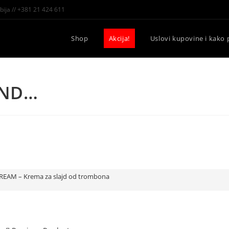
bija // +381 21 424 611
Shop
Akcija!
Uslovi kupovine i kako 
AND…
AM – Krema za slajd od trombona