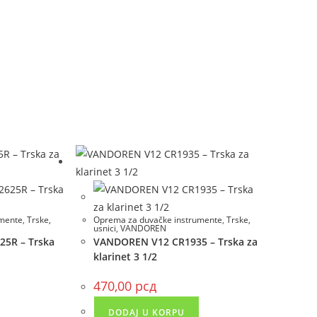
umente
,
Trske,
Oprema za duvačke instrumente
,
Trske,
usnici
,
VANDOREN
5R – Trska
VANDOREN V12 CR1935 – Trska za
klarinet 3 1/2
470,00
рсд
DODAJ U KORPU