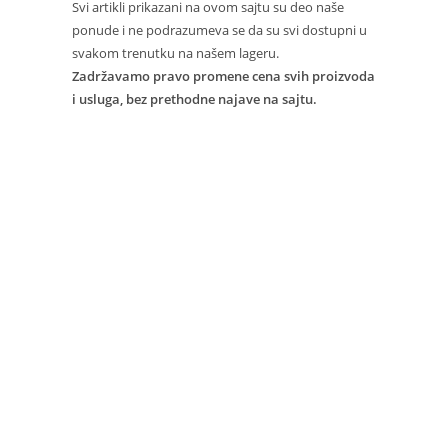
Svi artikli prikazani na ovom sajtu su deo naše
ponude i ne podrazumeva se da su svi dostupni u
svakom trenutku na našem lageru.
Zadržavamo pravo promene cena svih proizvoda
i usluga, bez prethodne najave na sajtu.