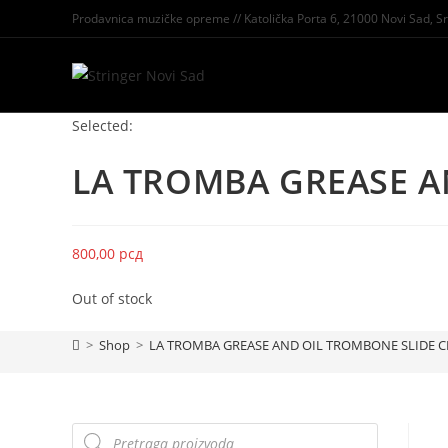
Prodavnica muzičke opreme // Katolička Porta 6, 21000 Novi Sad, Sr
Selected:
LA TROMBA GREASE 
800,00
рсд
Out of stock
>
Shop
>
LA TROMBA GREASE AND OIL TROMBONE SLIDE CRE