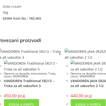
Slide cream
30g
GEWA Item No.: 760.465
Povezani proizvodi
Oprema za duvačke instrumente
,
Trske,
Oprema za duvačke instr
usnici
,
VANDOREN
usnici
,
VANDOREN
VANDOREN Traditional SR213 –
VANDOREN JAVA SR262
Trska za alt saksofon 3
za alt saksofon 2 1/2
450,00
рсд
440,00
рсд
DODAJ U KORPU
DODAJ U KORPU