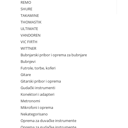
REMO
SHURE
TAKAMINE
THOMASTIK
ULTIMATE
VANDOREN
VIC FIRTH
WITTNER
Bubnjarski pribor i oprema za bubnjare
Bubnjevi
Futrole, torbe, koferi
Gitare
Gitarski pribor i oprema
Gudački instrumenti
Konektori i adapteri
Metronomi
Mikrofoni i oprema
Nekategorisano
Oprema za duvačke instrumente
Oprema za gudačke instrumente