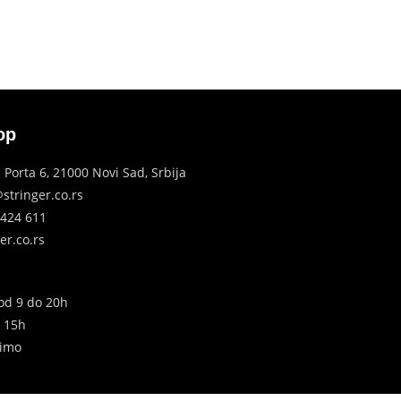
op
 Porta 6, 21000 Novi Sad, Srbija
stringer.co.rs
 424 611
er.co.rs
d 9 do 20h
o 15h
dimo