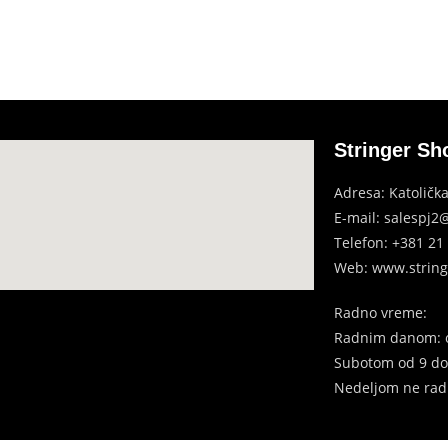
Stringer Sh
Adresa: Katolička
E-mail: salespj2@
Telefon: +381 21
Web: www.string
Radno vreme:
Radnim danom: o
Subotom
od 9 d
Nedeljom ne ra