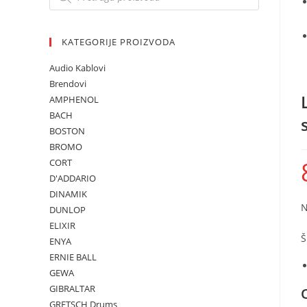
KATEGORIJE PROIZVODA
Audio Kablovi
Brendovi
AMPHENOL
BACH
BOSTON
BROMO
CORT
D'ADDARIO
DINAMIK
N
DUNLOP
ELIXIR
Š
ENYA
ERNIE BALL
GEWA
GIBRALTAR
GRETSCH Drums