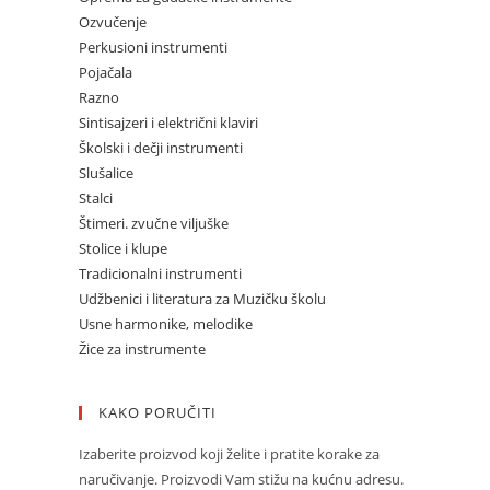
Ozvučenje
Perkusioni instrumenti
Pojačala
Razno
Sintisajzeri i električni klaviri
Školski i dečji instrumenti
Slušalice
Stalci
Štimeri. zvučne viljuške
Stolice i klupe
Tradicionalni instrumenti
Udžbenici i literatura za Muzičku školu
Usne harmonike, melodike
Žice za instrumente
KAKO PORUČITI
Izaberite proizvod koji želite i pratite korake za
naručivanje. Proizvodi Vam stižu na kućnu adresu.