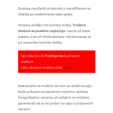
Dostava naručenih proizvoda iz narudžbenice se
obavlja po evidentiranju vaše uplate.
Dostavu pošiljki vrši kurirska služba.
Troškovi
dostave se posebno naplaćuju
i zavise od mase
paketa, a ne od mesta dostave i obračunavaju se
po cenovniku kurirske službe.
Isporuka se vrši
PostExpress
kurirskom
službom
Cenu dostave možete videti
ovde
Maksimalno se trudimo da Vam svi artikli na sajtu
budu prikazani sa ispravnim nazivima, opisima,
fotografijama i cenama, ali nažalost ne možemo
garantovati da su svi podaci na sajtu u potpunosti
ispravni.