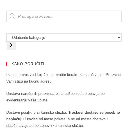
KAKO PORUČITI
Izaberite proizvod koji želite i pratite korake za naručivanje. Proizvodi
Vam stižu na kućnu adresu.
Dostava naručenih proizvoda iz narudžbenice se obavlja po
evidentiranju vaše uplate.
Dostavu pošiljki vrši kurirska služba.
Troškovi dostave se posebno
naplaćuju
i zavise od mase paketa, a ne od mesta dostave i
obračunavaju se po cenovniku kurirske službe.