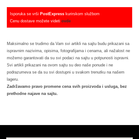
Isporuka se vrši
PostExpress
kurirskom službom
Cenu dostave možete videti
ovde
Maksimalno se trudimo da Vam svi artikli na sajtu budu prikazani sa
ispravnim nazivima, opisima, fotografijama i cenama, ali nažalost ne
možemo garantovati da su svi podaci na sajtu u potpunosti ispravni.
Svi artikli prikazani na ovom sajtu su deo naše ponude i ne
podrazumeva se da su svi dostupni u svakom trenutku na našem
lageru.
Zadržavamo pravo promene cena svih proizvoda i usluga, bez
prethodne najave na sajtu.