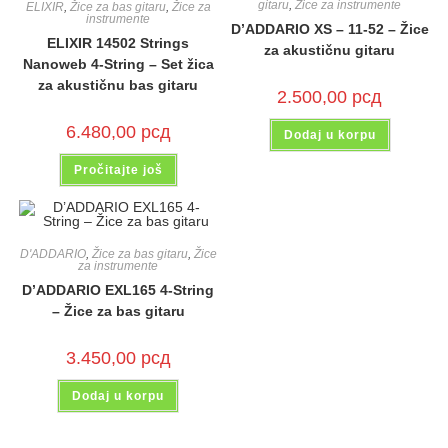
gitaru
,
Žice za instrumente
ELIXIR
,
Žice za bas gitaru
,
Žice za
instrumente
D’ADDARIO XS – 11-52 – Žice
ELIXIR 14502 Strings
za akustičnu gitaru
Nanoweb 4-String – Set žica
za akustičnu bas gitaru
2.500,00
рсд
6.480,00
рсд
Dodaj u korpu
Pročitajte još
D'ADDARIO
,
Žice za bas gitaru
,
Žice
za instrumente
D’ADDARIO EXL165 4-String
– Žice za bas gitaru
3.450,00
рсд
Dodaj u korpu