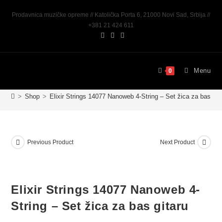
Prodavnica muzičke opreme // Katolička Porta 6, 21000 Novi Sad, Srbija //
+381 21 424 611
Menu
0
>
Shop
>
Elixir Strings 14077 Nanoweb 4-String – Set žica za bas git
Previous Product
Next Product
Elixir Strings 14077 Nanoweb 4-
String – Set žica za bas gitaru