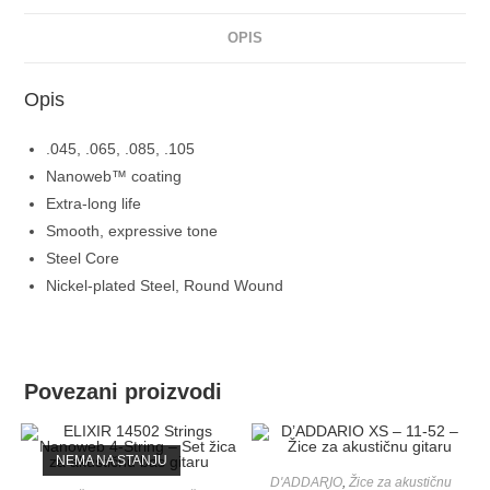
OPIS
Opis
.045, .065, .085, .105
Nanoweb™ coating
Extra-long life
Smooth, expressive tone
Steel Core
Nickel-plated Steel, Round Wound
Povezani proizvodi
NEMA NA STANJU
D'ADDARIO
,
Žice za akustičnu