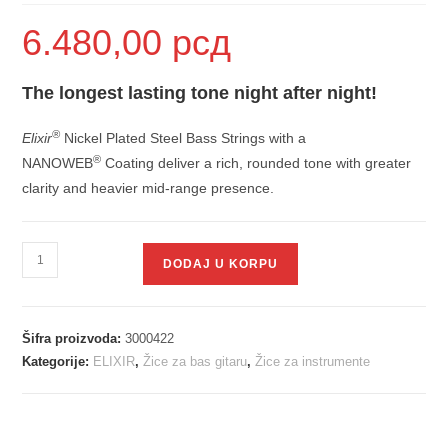
6.480,00
рсд
The longest lasting tone night after night!
®
Elixir
Nickel Plated Steel Bass Strings with a
®
NANOWEB
Coating deliver a rich, rounded tone with greater
clarity and heavier mid-range presence.
DODAJ U KORPU
Šifra proizvoda:
3000422
Kategorije:
ELIXIR
,
Žice za bas gitaru
,
Žice za instrumente