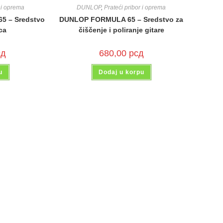
r i oprema
DUNLOP
,
Prateći pribor i oprema
65 – Sredstvo
DUNLOP FORMULA 65 – Sredstvo za
ca
čiščenje i poliranje gitare
сд
680,00
рсд
u
Dodaj u korpu