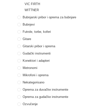
VIC FIRTH
WITTNER
Bubnjarski pribor i oprema za bubnjare
Bubnjevi
Futrole, torbe, koferi
Gitare
Gitarski pribor i oprema
Gudački instrumenti
Konektori i adapteri
Metronomi
Mikrofoni i oprema
Nekategorisano
Oprema za duvačke instrumente
Oprema za gudačke instrumente
Ozvučenje