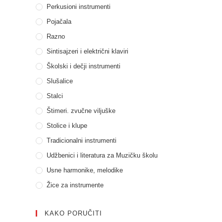
Perkusioni instrumenti
Pojačala
Razno
Sintisajzeri i električni klaviri
Školski i dečji instrumenti
Slušalice
Stalci
Štimeri. zvučne viljuške
Stolice i klupe
Tradicionalni instrumenti
Udžbenici i literatura za Muzičku školu
Usne harmonike, melodike
Žice za instrumente
KAKO PORUČITI