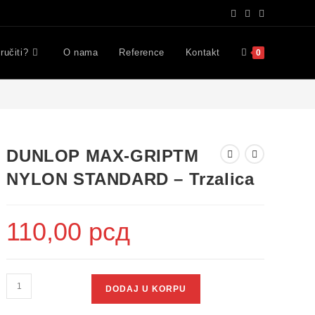
ručiti?
O nama
Reference
Kontakt
0
DUNLOP MAX-GRIPTM
NYLON STANDARD – Trzalica
110,00
рсд
DODAJ U KORPU