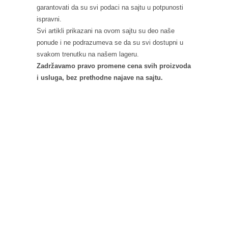
garantovati da su svi podaci na sajtu u potpunosti
ispravni.
Svi artikli prikazani na ovom sajtu su deo naše
ponude i ne podrazumeva se da su svi dostupni u
svakom trenutku na našem lageru.
Zadržavamo pravo promene cena svih proizvoda
i usluga, bez prethodne najave na sajtu.