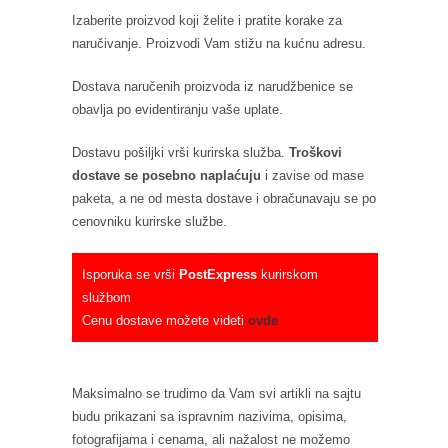
Izaberite proizvod koji želite i pratite korake za
naručivanje. Proizvodi Vam stižu na kućnu adresu.
Dostava naručenih proizvoda iz narudžbenice se
obavlja po evidentiranju vaše uplate.
Dostavu pošiljki vrši kurirska služba.
Troškovi
dostave se posebno naplaćuju
i zavise od mase
paketa, a ne od mesta dostave i obračunavaju se po
cenovniku kurirske službe.
Isporuka se vrši
PostExpress
kurirskom
službom
Cenu dostave možete videti
ovde
Maksimalno se trudimo da Vam svi artikli na sajtu
budu prikazani sa ispravnim nazivima, opisima,
fotografijama i cenama, ali nažalost ne možemo