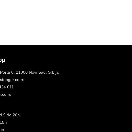
op
 Porta 6, 21000 Novi Sad, Srbija
tringer.co.rs
 424 611
.co.rs
d 9 do 20h
 15h
mo