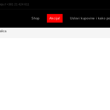
ija // +381 21 424 611
Shop
Akcija!
Uslovi kupovine i kako po
lica