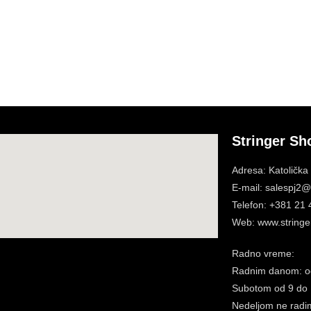
Stringer Sh
Adresa: Katolička
E-mail: salespj2@s
Telefon: +381 21
Web: www.stringer
Radno vreme:
Radnim danom: o
Subotom
od 9 do
Nedeljom ne radi