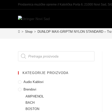
Prodavnica muzičke opreme // Katolička Porta 6, 21000 Novi Sad, Srb
>
Shop
>
DUNLOP MAX-GRIPTM NYLON STANDARD – Trza
KATEGORIJE PROIZVODA
Audio Kablovi
Brendovi
AMPHENOL
BACH
BOSTON