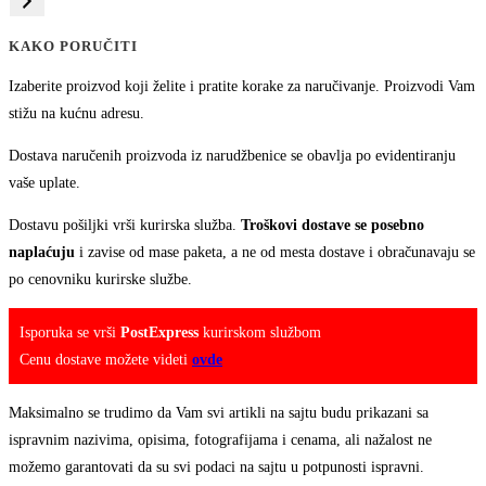
KAKO PORUČITI
Izaberite proizvod koji želite i pratite korake za naručivanje. Proizvodi Vam
stižu na kućnu adresu.
Dostava naručenih proizvoda iz narudžbenice se obavlja po evidentiranju
vaše uplate.
Dostavu pošiljki vrši kurirska služba.
Troškovi dostave se posebno
naplaćuju
i zavise od mase paketa, a ne od mesta dostave i obračunavaju se
po cenovniku kurirske službe.
Isporuka se vrši
PostExpress
kurirskom službom
Cenu dostave možete videti
ovde
Maksimalno se trudimo da Vam svi artikli na sajtu budu prikazani sa
ispravnim nazivima, opisima, fotografijama i cenama, ali nažalost ne
možemo garantovati da su svi podaci na sajtu u potpunosti ispravni.