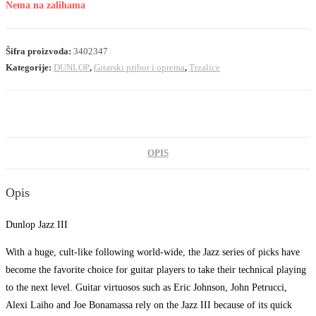
Nema na zalihama
Šifra proizvoda:
3402347
Kategorije:
DUNLOP
,
Gitarski pribor i oprema
,
Trzalice
OPIS
Opis
Dunlop Jazz III
With a huge, cult-like following world-wide, the Jazz series of picks have
become the favorite choice for guitar players to take their technical playing
to the next level. Guitar virtuosos such as Eric Johnson, John Petrucci,
Alexi Laiho and Joe Bonamassa rely on the Jazz III because of its quick