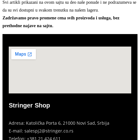
Svi artikli prikazani na ovom sajtu su deo naše ponude i ne podrazumeva se
da su svi dostupni u svakom trenutku na našem lageru.
Zadržavamo pravo promene cena svih proizvoda i usluga, bez
prethodne najave na sajtu.
Stringer Shop
Adresa: Katolička Porta 6, 21000 Novi Sad, Srbija
E-mail: salespj2@stringer.co.rs
Telefon: +381 21 424 611