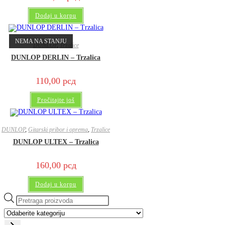
Dodaj u korpu
NEMA NA STANJU
DUNLOP
,
Trzalice
DUNLOP DERLIN – Trzalica
110,00
рсд
Pročitajte još
DUNLOP
,
Gitarski pribor i oprema
,
Trzalice
DUNLOP ULTEX – Trzalica
160,00
рсд
Dodaj u korpu