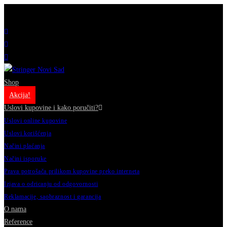
Prodavnica muzičke opreme // Katolička Porta 6, 21000 Novi Sad, Srbija // +381 21 424
611
Shop
Akcija!
Uslovi kupovine i kako poručiti?
Uslovi online kupovine
Uslovi korišćenja
Načini plaćanja
Načini isporuke
Prava potrošača prilikom kupovine preko interneta
Izjava o odricanju od odgovornosti
Reklamacije, saobraznost i garancija
O nama
Reference