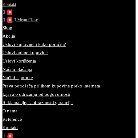
Kontakt
0
Menu
Close
0
Shop
Akcija!
Uslovi kupovine i kako poručiti?
Uslovi online kupovine
Uslovi korišćenja
Načini plaćanja
Načini isporuke
Prava potrošača prilikom kupovine preko interneta
Izjava o odricanju od odgovornosti
Reklamacije, saobraznost i garancija
O nama
Reference
Kontakt
0