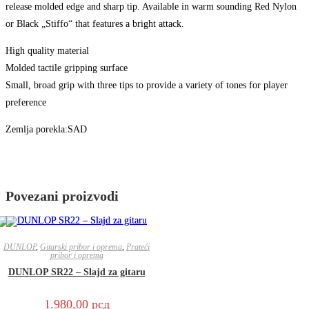
release molded edge and sharp tip. Available in warm sounding Red Nylon
or Black „Stiffo“ that features a bright attack.
High quality material
Molded tactile gripping surface
Small, broad grip with three tips to provide a variety of tones for player
preference
Zemlja porekla:SAD
Povezani proizvodi
DUNLOP
,
Gitarski pribor i oprema
,
Prateći
pribor i oprema
DUNLOP SR22 – Slajd za gitaru
1.980,00
рсд