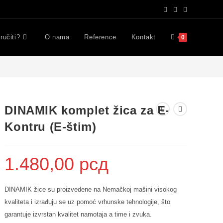
ručiti?
O nama
Reference
Kontakt
0
DINAMIK komplet žica za E-
Kontru (E-štim)
1.480,00
рсд
DINAMIK žice su proizvedene na Nemačkoj mašini visokog
kvaliteta i izrađuju se uz pomoć vrhunske tehnologije, što
garantuje izvrstan kvalitet namotaja a time i zvuka.