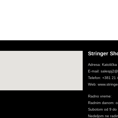
Stringer Sh
Adresa: Katolička
E-mail: salespj2@s
Telefon: +381 21
Web: www.stringer
Radno vreme:
Radnim danom: o
Subotom
od 9 do
Nedeljom ne radi