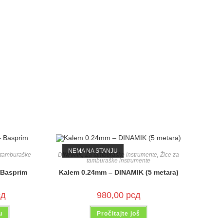
NEMA NA STANJU
 tamburaške
DINAMIK
,
Za tamburaške instrumente
,
Žice za
tamburaške instrumente
– Basprim
Kalem 0.24mm – DINAMIK (5 metara)
сд
980,00
рсд
u
Pročitajte još