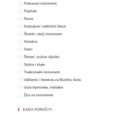
Perkusioni instrumenti
Pojačala
Razno
Sintisajzeri i električni klaviri
Školski i dečji instrumenti
Slušalice
Stalci
Štimeri. zvučne viljuške
Stolice i klupe
Tradicionalni instrumenti
Udžbenici i literatura za Muzičku školu
Usne harmonike, melodike
Žice za instrumente
KAKO PORUČITI