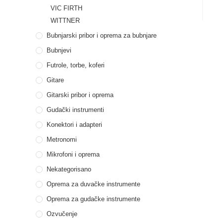
VIC FIRTH
WITTNER
Bubnjarski pribor i oprema za bubnjare
Bubnjevi
Futrole, torbe, koferi
Gitare
Gitarski pribor i oprema
Gudački instrumenti
Konektori i adapteri
Metronomi
Mikrofoni i oprema
Nekategorisano
Oprema za duvačke instrumente
Oprema za gudačke instrumente
Ozvučenje