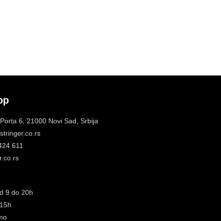
op
 Porta 6, 21000 Novi Sad, Srbija
tringer.co.rs
 424 611
.co.rs
d 9 do 20h
 15h
mo