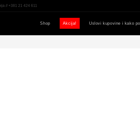
ija // +381 21 424 611
Shop
Akcija!
Uslovi kupovine i kako po