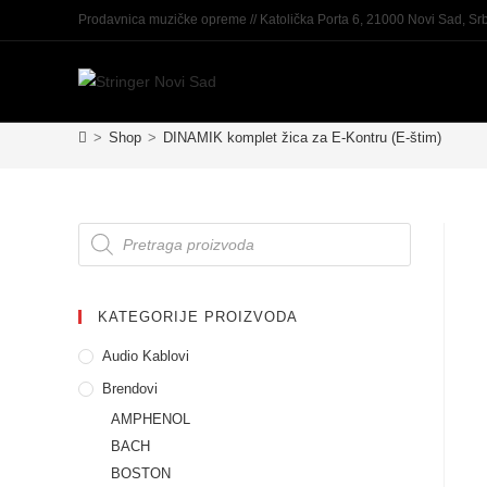
Prodavnica muzičke opreme // Katolička Porta 6, 21000 Novi Sad, Srb
>
Shop
>
DINAMIK komplet žica za E-Kontru (E-štim)
KATEGORIJE PROIZVODA
Audio Kablovi
Brendovi
AMPHENOL
BACH
BOSTON