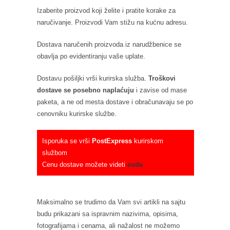
Izaberite proizvod koji želite i pratite korake za
naručivanje. Proizvodi Vam stižu na kućnu adresu.
Dostava naručenih proizvoda iz narudžbenice se
obavlja po evidentiranju vaše uplate.
Dostavu pošiljki vrši kurirska služba.
Troškovi
dostave se posebno naplaćuju
i zavise od mase
paketa, a ne od mesta dostave i obračunavaju se po
cenovniku kurirske službe.
Isporuka se vrši
PostExpress
kurirskom
službom
Cenu dostave možete videti
ovde
Maksimalno se trudimo da Vam svi artikli na sajtu
budu prikazani sa ispravnim nazivima, opisima,
fotografijama i cenama, ali nažalost ne možemo