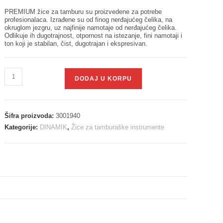
PREMIUM žice za tamburu su proizvedene za potrebe
profesionalaca. Izrađene su od finog nerđajućeg čelika, na
okruglom jezgru, uz najfinije namotaje od nerđajućeg čelika.
Odlikuje ih dugotrajnost, otpornost na istezanje, fini namotaji i
ton koji je stabilan, čist, dugotrajan i ekspresivan.
DODAJ U KORPU
Šifra proizvoda:
3001940
Kategorije:
DINAMIK
,
Žice za tamburaške instrumente