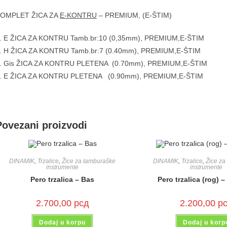
OMPLET ŽICA ZA
E-KONTRU
– PREMIUM, (E-ŠTIM)
. E ŽICA ZA KONTRU Tamb.br:10 (0,35mm), PREMIUM,E-ŠTIM
. H ŽICA ZA KONTRU Tamb.br:7 (0.40mm), PREMIUM,E-ŠTIM
. Gis ŽICA ZA KONTRU PLETENA (0.70mm), PREMIUM,E-ŠTIM
. E ŽICA ZA KONTRU PLETENA (0.90mm), PREMIUM,E-ŠTIM
Povezani proizvodi
DINAMIK
,
Trzalice
,
Žice za tamburaške
DINAMIK
,
Trzalice
,
Žice za
instrumente
instrumente
Pero trzalica – Bas
Pero trzalica (rog) 
2.700,00
рсд
2.200,00
р
Dodaj u korpu
Dodaj u korp