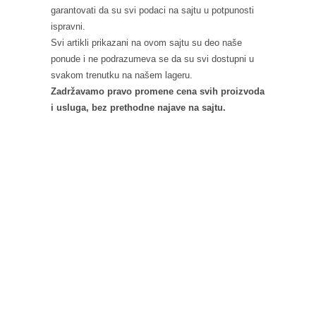
garantovati da su svi podaci na sajtu u potpunosti
ispravni.
Svi artikli prikazani na ovom sajtu su deo naše
ponude i ne podrazumeva se da su svi dostupni u
svakom trenutku na našem lageru.
Zadržavamo pravo promene cena svih proizvoda
i usluga, bez prethodne najave na sajtu.