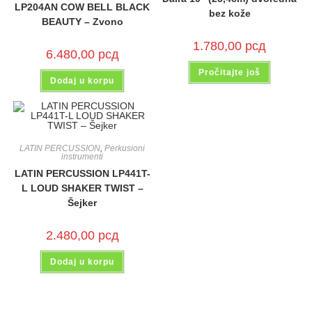
LP204AN COW BELL BLACK
bez kože
BEAUTY – Zvono
1.780,00
рсд
6.480,00
рсд
Pročitajte još
Dodaj u korpu
LATIN PERCUSSION
,
Perkusioni
instrumenti
LATIN PERCUSSION LP441T-
L LOUD SHAKER TWIST –
Šejker
2.480,00
рсд
Dodaj u korpu