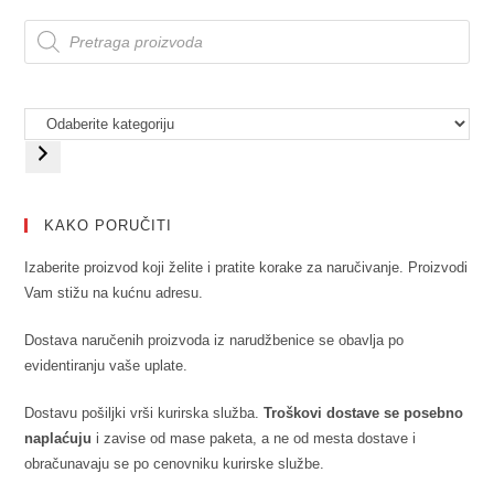
KAKO PORUČITI
Izaberite proizvod koji želite i pratite korake za naručivanje. Proizvodi
Vam stižu na kućnu adresu.
Dostava naručenih proizvoda iz narudžbenice se obavlja po
evidentiranju vaše uplate.
Dostavu pošiljki vrši kurirska služba.
Troškovi dostave se posebno
naplaćuju
i zavise od mase paketa, a ne od mesta dostave i
obračunavaju se po cenovniku kurirske službe.