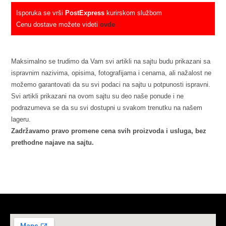
Isporuka se vrši
PostExpress
kurirskom službom
Cenu dostave možete videti
ovde
Maksimalno se trudimo da Vam svi artikli na sajtu budu prikazani sa
ispravnim nazivima, opisima, fotografijama i cenama, ali nažalost ne
možemo garantovati da su svi podaci na sajtu u potpunosti ispravni.
Svi artikli prikazani na ovom sajtu su deo naše ponude i ne
podrazumeva se da su svi dostupni u svakom trenutku na našem
lageru.
Zadržavamo pravo promene cena svih proizvoda i usluga, bez
prethodne najave na sajtu.