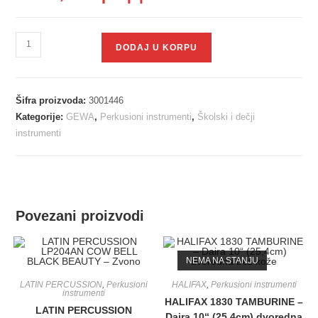
DODAJ U KORPU
Šifra proizvoda:
3001446
Kategorije:
GEWA
,
Perkusioni instrumenti
,
Školski i dečji
instrumenti
Povezani proizvodi
NEMA NA STANJU
LATIN PERCUSSION
,
Perkusioni
HALIFAX
,
Perkusioni instrumenti
instrumenti
HALIFAX 1830 TAMBURINE –
LATIN PERCUSSION
Daira 10“ (25,4cm) dvoredna