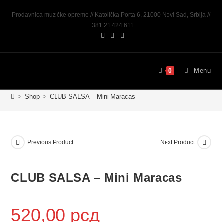
Prodavnica muzičke opreme // Katolička Porta 6, 21000 Novi Sad, Srbija //
+381 21 424 611
Menu
0
>
Shop
>
CLUB SALSA – Mini Maracas
Previous Product
Next Product
CLUB SALSA – Mini Maracas
520,00
рсд