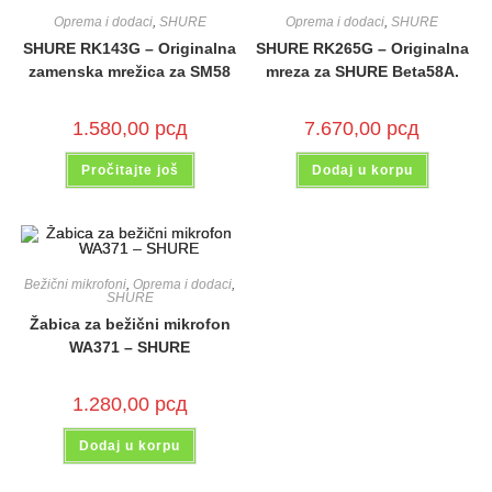
Oprema i dodaci
,
SHURE
Oprema i dodaci
,
SHURE
SHURE RK143G – Originalna
SHURE RK265G – Originalna
zamenska mrežica za SM58
mreza za SHURE Beta58A.
1.580,00
рсд
7.670,00
рсд
Pročitajte još
Dodaj u korpu
Bežični mikrofoni
,
Oprema i dodaci
,
SHURE
Žabica za bežični mikrofon
WA371 – SHURE
1.280,00
рсд
Dodaj u korpu