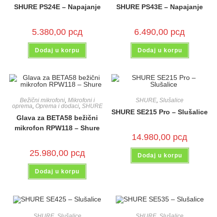
SHURE PS24E – Napajanje
SHURE PS43E – Napajanje
5.380,00
рсд
6.490,00
рсд
Dodaj u korpu
Dodaj u korpu
Bežični mikrofoni
,
Mikrofoni i
SHURE
,
Slušalice
oprema
,
Oprema i dodaci
,
SHURE
SHURE SE215 Pro – Slušalice
Glava za BETA58 bežični
mikrofon RPW118 – Shure
14.980,00
рсд
25.980,00
рсд
Dodaj u korpu
Dodaj u korpu
SHURE
,
Slušalice
SHURE
,
Slušalice