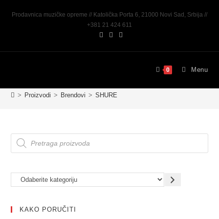
Prodavnica muzičke opreme // Katolička Porta 6, 21000 Novi Sad, Srbija //
+381 21 424 611
Menu
0
>
Proizvodi
>
Brendovi
>
SHURE
KAKO PORUČITI