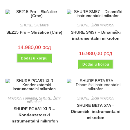
SHURE
,
Slušalice
SHURE
,
Žični mikrofoni
SE215 Pro – Slušalice (Crne)
SHURE SM57 – Dinamički
instrumentalni mikrofon
14.980,00
рсд
16.980,00
рсд
Dodaj u korpu
Dodaj u korpu
Mikrofoni i oprema
,
SHURE
,
Žični
SHURE
,
Žični mikrofoni
mikrofoni
SHURE BETA 57A –
SHURE PGA81 XLR –
Dinamički instrumentalni
Kondenzatorski
mikrofon
instrumentalni mikrofon