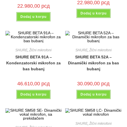
22.980,00
рсд
22.980,00
рсд
Dodaj u korpu
Dodaj u korpu
SHURE
,
Žični mikrofoni
SHURE
,
Žični mikrofoni
SHURE BETA 91A –
SHURE BETA 52A –
Kondenzatorski mikrofon za
Dinamički mikrofon za bas
bas bubanj
bubanj
46.610,00
рсд
30.090,00
рсд
Dodaj u korpu
Dodaj u korpu
SHURE
,
Žični mikrofoni