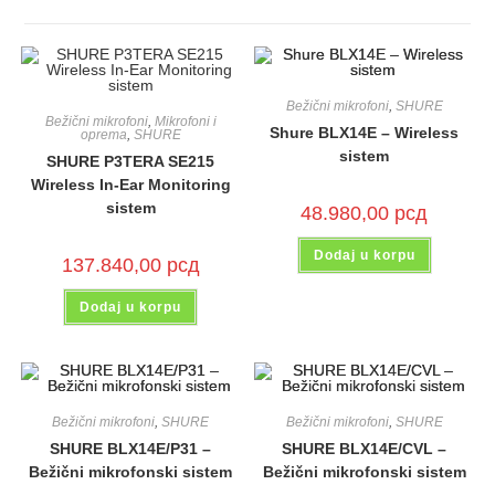
Bežični mikrofoni
,
SHURE
Bežični mikrofoni
,
Mikrofoni i
Shure BLX14E – Wireless
oprema
,
SHURE
sistem
SHURE P3TERA SE215
Wireless In-Ear Monitoring
sistem
48.980,00
рсд
Dodaj u korpu
137.840,00
рсд
Dodaj u korpu
Bežični mikrofoni
,
SHURE
Bežični mikrofoni
,
SHURE
SHURE BLX14E/P31 –
SHURE BLX14E/CVL –
Bežični mikrofonski sistem
Bežični mikrofonski sistem