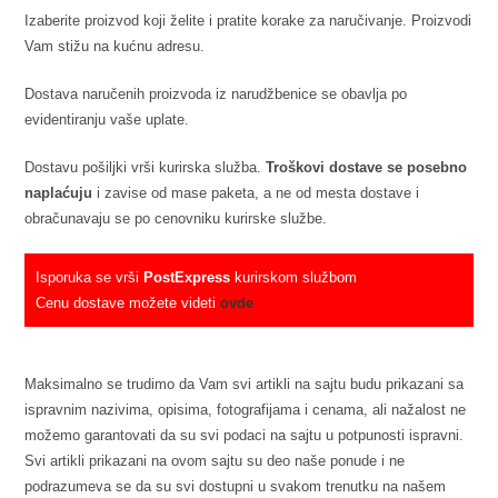
Izaberite proizvod koji želite i pratite korake za naručivanje. Proizvodi
Vam stižu na kućnu adresu.
Dostava naručenih proizvoda iz narudžbenice se obavlja po
evidentiranju vaše uplate.
Dostavu pošiljki vrši kurirska služba.
Troškovi dostave se posebno
naplaćuju
i zavise od mase paketa, a ne od mesta dostave i
obračunavaju se po cenovniku kurirske službe.
Isporuka se vrši
PostExpress
kurirskom službom
Cenu dostave možete videti
ovde
Maksimalno se trudimo da Vam svi artikli na sajtu budu prikazani sa
ispravnim nazivima, opisima, fotografijama i cenama, ali nažalost ne
možemo garantovati da su svi podaci na sajtu u potpunosti ispravni.
Svi artikli prikazani na ovom sajtu su deo naše ponude i ne
podrazumeva se da su svi dostupni u svakom trenutku na našem