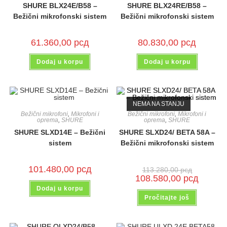
SHURE BLX24E/B58 –
SHURE BLX24RE/B58 –
Bežični mikrofonski sistem
Bežični mikrofonski sistem
61.360,00
рсд
80.830,00
рсд
Dodaj u korpu
Dodaj u korpu
NEMA NA STANJU
Bežični mikrofoni
,
Mikrofoni i
Bežični mikrofoni
,
Mikrofoni i
oprema
,
SHURE
oprema
,
SHURE
SHURE SLXD14E – Bežični
SHURE SLXD24/ BETA 58A –
sistem
Bežični mikrofonski sistem
101.480,00
рсд
113.280,00
рсд
108.580,00
рсд
Dodaj u korpu
Pročitajte još