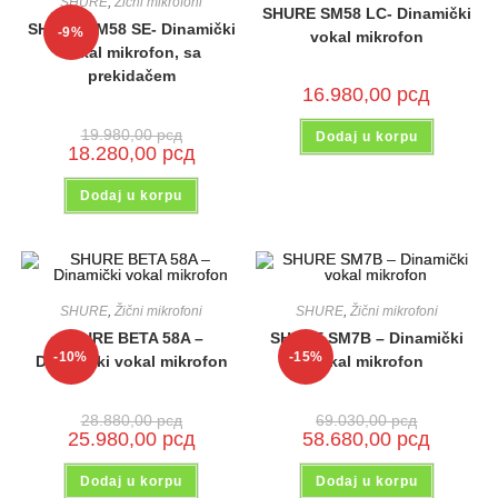
SHURE
,
Žični mikrofoni
SHURE SM58 LC- Dinamički
SHURE SM58 SE- Dinamički
-9%
vokal mikrofon
vokal mikrofon, sa
prekidačem
16.980,00
рсд
19.980,00
рсд
Dodaj u korpu
18.280,00
рсд
Dodaj u korpu
SHURE
,
Žični mikrofoni
SHURE
,
Žični mikrofoni
SHURE BETA 58A –
SHURE SM7B – Dinamički
-10%
-15%
Dinamički vokal mikrofon
vokal mikrofon
28.880,00
рсд
69.030,00
рсд
25.980,00
рсд
58.680,00
рсд
Dodaj u korpu
Dodaj u korpu