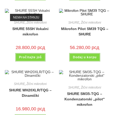
NEMA NA STANJU
SHURE
,
Žični mikrofoni
SHURE
,
Žični mikrofoni
SHURE 55SH Vokalni
Mikrofon Pilot SM39 TQG –
mikrofon
SHURE
28.800,00
рсд
56.280,00
рсд
Pročitajte još
Dodaj u korpu
SHURE
,
Žični mikrofoni
SHURE
,
Žični mikrofoni
SHURE WH20XLR/TQG –
SHURE SM35-TQG –
Dinamički
Kondenzatorski „pilot“
mikrofon
16.980,00
рсд