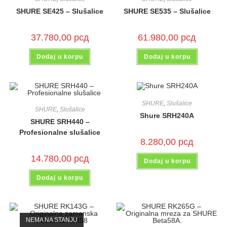
SHURE SE425 – Slušalice
SHURE SE535 – Slušalice
37.780,00
рсд
61.980,00
рсд
Dodaj u korpu
Dodaj u korpu
SHURE
,
Slušalice
SHURE
,
Slušalice
Shure SRH240A
SHURE SRH440 –
Profesionalne slušalice
8.280,00
рсд
14.780,00
рсд
Dodaj u korpu
Dodaj u korpu
NEMA NA STANJU