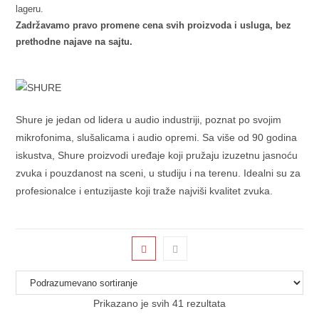
lageru.
Zadržavamo pravo promene cena svih proizvoda i usluga, bez
prethodne najave na sajtu.
Shure je jedan od lidera u audio industriji, poznat po svojim
mikrofonima, slušalicama i audio opremi. Sa više od 90 godina
iskustva, Shure proizvodi uređaje koji pružaju izuzetnu jasnoću
zvuka i pouzdanost na sceni, u studiju i na terenu. Idealni su za
profesionalce i entuzijaste koji traže najviši kvalitet zvuka.
Prikazano je svih 41 rezultata