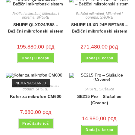
Bežični mikrofoni
,
Mikrofoni i
Bežični mikrofoni
,
Mikrofoni i
oprema
,
SHURE
oprema
,
SHURE
SHURE QLXD24/B58 –
SHURE ULXD 24E BETA58 –
Bežični mikrofonski sistem
Bežični mikrofonski sistem
195.880,00
рсд
271.480,00
рсд
Dodaj u korpu
Dodaj u korpu
NEMA NA STANJU
Mikrofoni i oprema
,
Oprema i
SHURE
,
Slušalice
dodaci
,
SHURE
SE215 Pro – Slušalice
Kofer za mikrofon CM600
(Crvene)
7.680,00
рсд
14.980,00
рсд
Pročitajte još
Dodaj u korpu