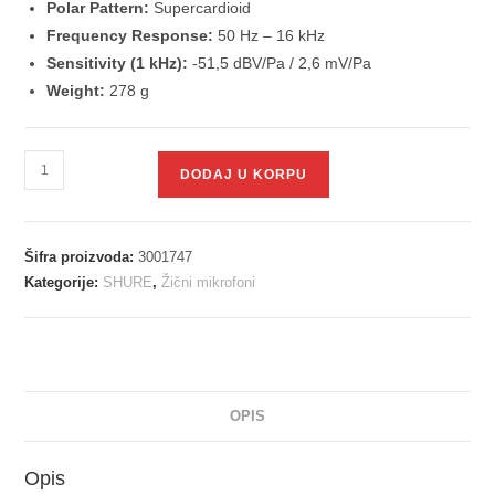
Polar Pattern:
Supercardioid
Frequency Response:
50 Hz – 16 kHz
Sensitivity (1 kHz):
-51,5 dBV/Pa / 2,6 mV/Pa
Weight:
278 g
DODAJ U KORPU
Šifra proizvoda:
3001747
Kategorije:
SHURE
,
Žični mikrofoni
OPIS
Opis