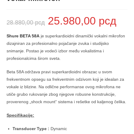
25.980,00
рсд
28.880,00
рсд
Shure BETA 58A
je superkardioidni dinamički vokalni mikrofon
dizajniran za profesionalno pojačanje zvuka i studijsko
snimanje. Postao je vodeći izbor među vokalistima i
profesionalcima širom sveta.
Beta 58A održava pravi superkardioidni obrazac u svom
frekventnom opsegu sa frekventnim odzivom koji je idealan za
vokale iz blizine. Na odlične performanse ovog mikrofona ne
utiče grubo rukovanje zbog njegove robusne konstrukcije,
proverenog „shock mount“ sistema i rešetke od kaljenog čelika.
Specifikacije:
Transducer Type :
Dynamic