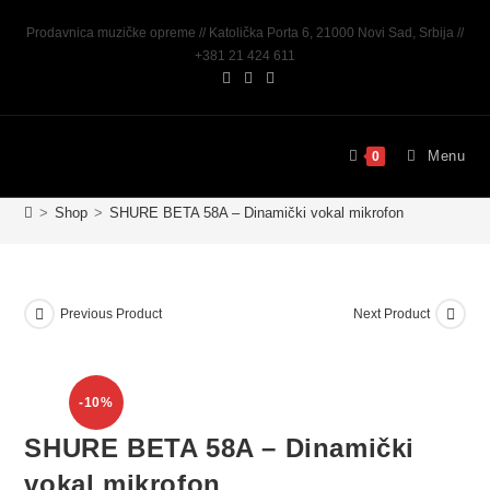
Prodavnica muzičke opreme // Katolička Porta 6, 21000 Novi Sad, Srbija //
+381 21 424 611
Menu
0
>
Shop
>
SHURE BETA 58A – Dinamički vokal mikrofon
Previous Product
Next Product
-10%
SHURE BETA 58A – Dinamički
vokal mikrofon