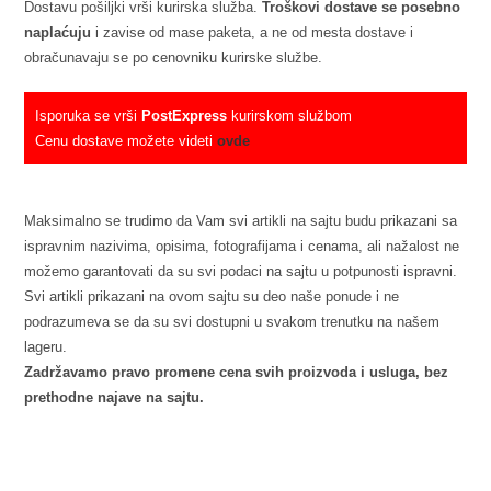
Dostavu pošiljki vrši kurirska služba.
Troškovi dostave se posebno
naplaćuju
i zavise od mase paketa, a ne od mesta dostave i
obračunavaju se po cenovniku kurirske službe.
Isporuka se vrši
PostExpress
kurirskom službom
Cenu dostave možete videti
ovde
Maksimalno se trudimo da Vam svi artikli na sajtu budu prikazani sa
ispravnim nazivima, opisima, fotografijama i cenama, ali nažalost ne
možemo garantovati da su svi podaci na sajtu u potpunosti ispravni.
Svi artikli prikazani na ovom sajtu su deo naše ponude i ne
podrazumeva se da su svi dostupni u svakom trenutku na našem
lageru.
Zadržavamo pravo promene cena svih proizvoda i usluga, bez
prethodne najave na sajtu.