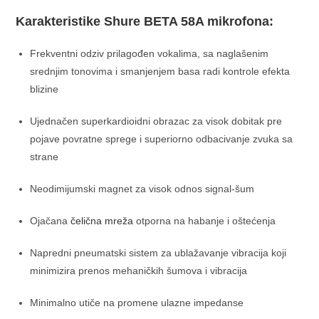
Karakteristike
Shure
BETA 58A mikrofona:
Frekventni odziv prilagođen vokalima, sa naglašenim
srednjim tonovima i smanjenjem basa radi kontrole efekta
blizine
Ujednačen superkardioidni obrazac za visok dobitak pre
pojave povratne sprege i superiorno odbacivanje zvuka sa
strane
Neodimijumski magnet za visok odnos signal-šum
Ojačana
čelična mreža
otporna na habanje i oštećenja
Napredni pneumatski sistem za ublažavanje vibracija koji
minimizira prenos mehaničkih šumova i vibracija
Minimalno utiče na promene ulazne impedanse