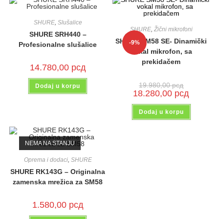
SHURE
,
Slušalice
SHURE
,
Žični mikrofoni
SHURE SRH440 –
SHURE SM58 SE- Dinamički
-9%
Profesionalne slušalice
vokal mikrofon, sa
prekidačem
14.780,00
рсд
19.980,00
рсд
Dodaj u korpu
18.280,00
рсд
Dodaj u korpu
NEMA NA STANJU
Oprema i dodaci
,
SHURE
SHURE RK143G – Originalna
zamenska mrežica za SM58
1.580,00
рсд