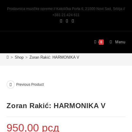
Prodavnica muzičke opreme // Katolička Porta 6, 21000 Novi Sad, Srbija //
+381 21 424 611
Menu
0
>
Shop
>
Zoran Rakić: HARMONIKA V
Previous Product
Zoran Rakić: HARMONIKA V
950,00
рсд