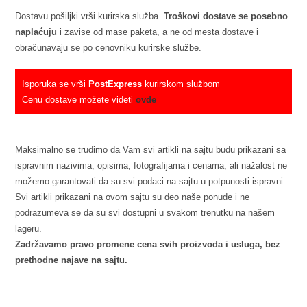
Dostavu pošiljki vrši kurirska služba.
Troškovi dostave se posebno
naplaćuju
i zavise od mase paketa, a ne od mesta dostave i
obračunavaju se po cenovniku kurirske službe.
Isporuka se vrši
PostExpress
kurirskom službom
Cenu dostave možete videti
ovde
Maksimalno se trudimo da Vam svi artikli na sajtu budu prikazani sa
ispravnim nazivima, opisima, fotografijama i cenama, ali nažalost ne
možemo garantovati da su svi podaci na sajtu u potpunosti ispravni.
Svi artikli prikazani na ovom sajtu su deo naše ponude i ne
podrazumeva se da su svi dostupni u svakom trenutku na našem
lageru.
Zadržavamo pravo promene cena svih proizvoda i usluga, bez
prethodne najave na sajtu.