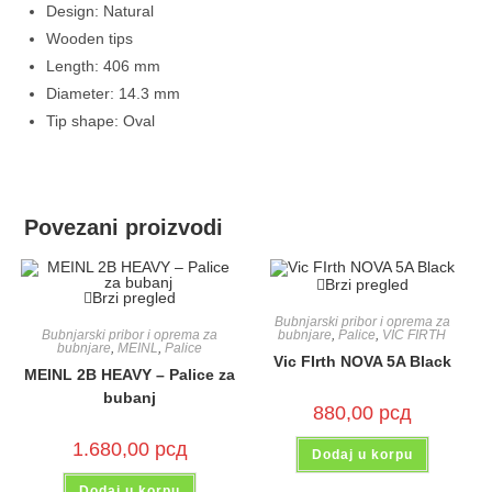
Design: Natural
Wooden tips
Length: 406 mm
Diameter: 14.3 mm
Tip shape: Oval
Povezani proizvodi
Brzi pregled
Brzi pregled
Bubnjarski pribor i oprema za
Bubnjarski pribor i oprema za
bubnjare
,
Palice
,
VIC FIRTH
bubnjare
,
MEINL
,
Palice
Vic FIrth NOVA 5A Black
MEINL 2B HEAVY – Palice za
bubanj
880,00
рсд
1.680,00
рсд
Dodaj u korpu
Dodaj u korpu