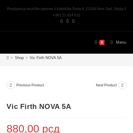
Prodavnica muzičke opreme // Katolička Porta 6, 21000 Novi Sad, Srbija //
+381 21 424 611
Menu
0
>
Shop
>
Vic Firth NOVA 5A
Previous Product
Next Product
Vic Firth NOVA 5A
880,00
рсд