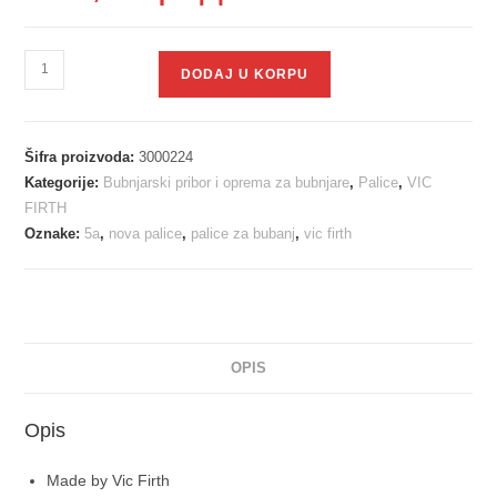
DODAJ U KORPU
Šifra proizvoda:
3000224
Kategorije:
Bubnjarski pribor i oprema za bubnjare
,
Palice
,
VIC
FIRTH
Oznake:
5a
,
nova palice
,
palice za bubanj
,
vic firth
OPIS
Opis
Made by Vic Firth