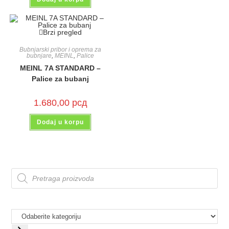
Brzi pregled
Bubnjarski pribor i oprema za
bubnjare
,
MEINL
,
Palice
MEINL 7A STANDARD –
Palice za bubanj
1.680,00
рсд
Dodaj u korpu