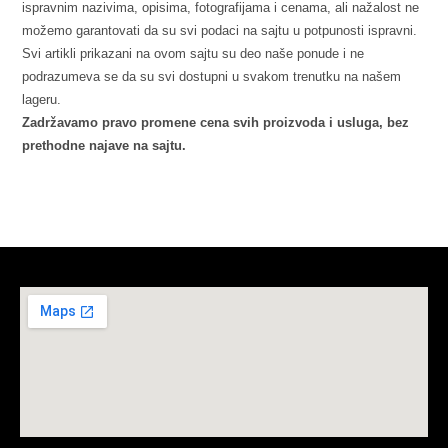
ispravnim nazivima, opisima, fotografijama i cenama, ali nažalost ne
možemo garantovati da su svi podaci na sajtu u potpunosti ispravni.
Svi artikli prikazani na ovom sajtu su deo naše ponude i ne
podrazumeva se da su svi dostupni u svakom trenutku na našem
lageru.
Zadržavamo pravo promene cena svih proizvoda i usluga, bez
prethodne najave na sajtu.