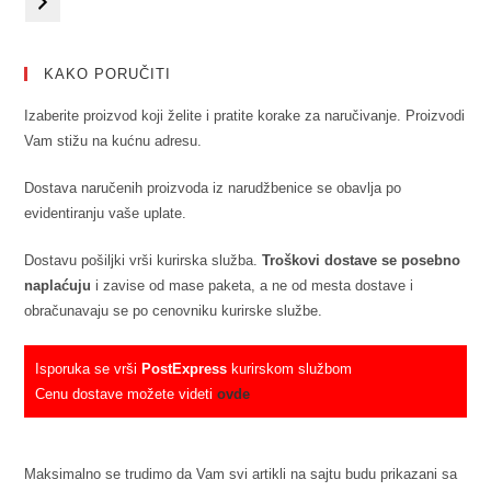
KAKO PORUČITI
Izaberite proizvod koji želite i pratite korake za naručivanje. Proizvodi
Vam stižu na kućnu adresu.
Dostava naručenih proizvoda iz narudžbenice se obavlja po
evidentiranju vaše uplate.
Dostavu pošiljki vrši kurirska služba.
Troškovi dostave se posebno
naplaćuju
i zavise od mase paketa, a ne od mesta dostave i
obračunavaju se po cenovniku kurirske službe.
Isporuka se vrši
PostExpress
kurirskom službom
Cenu dostave možete videti
ovde
Maksimalno se trudimo da Vam svi artikli na sajtu budu prikazani sa