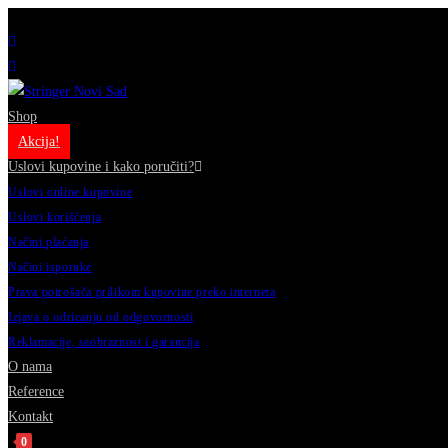
Prodavnica muzičke opreme // Katolička Porta 6, 21000 Novi Sad, Srbija // +381 21 424 611
Skip
to
content
Shop
Akcija!
Uslovi kupovine i kako poručiti?
Uslovi online kupovine
Uslovi korišćenja
Načini plaćanja
Načini isporuke
Prava potrošača prilikom kupovine preko interneta
Izjava o odricanju od odgovornosti
Reklamacije, saobraznost i garancija
O nama
Reference
Kontakt
0