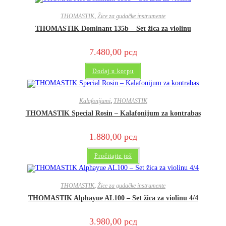
THOMASTIK
,
Žice za gudačke instrumente
THOMASTIK Dominant 135b – Set žica za violinu
7.480,00
рсд
Dodaj u korpu
Kalafonijumi
,
THOMASTIK
THOMASTIK Special Rosin – Kalafonijum za kontrabas
1.880,00
рсд
Pročitajte još
THOMASTIK
,
Žice za gudačke instrumente
THOMASTIK Alphayue AL100 – Set žica za violinu 4/4
3.980,00
рсд