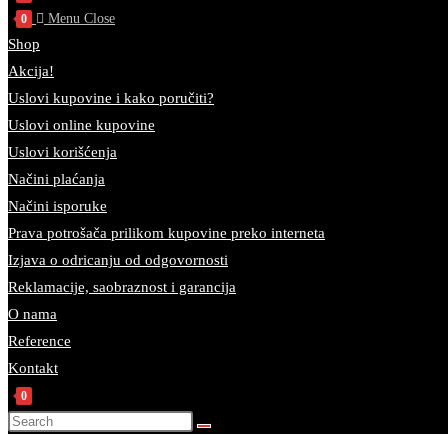
Menu
Close
0
Shop
Akcija!
Uslovi kupovine i kako poručiti?
Uslovi online kupovine
Uslovi korišćenja
Načini plaćanja
Načini isporuke
Prava potrošača prilikom kupovine preko interneta
Izjava o odricanju od odgovornosti
Reklamacije, saobraznost i garancija
O nama
Reference
Kontakt
0
Search
this