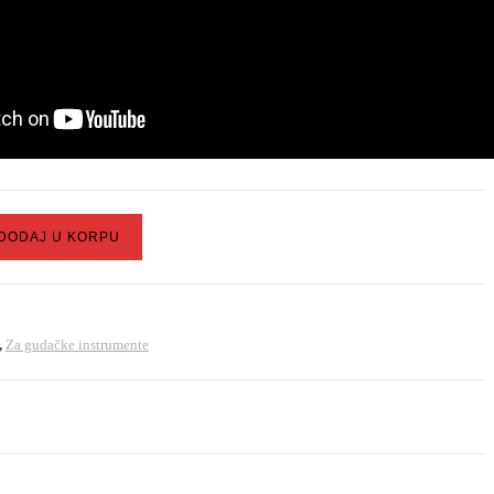
DODAJ U KORPU
3
,
Za gudačke instrumente