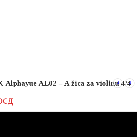
lphayue AL02 – A žica za violinu 4/4
рсд