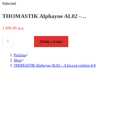
Selected:
website
THOMASTIK Alphayue AL02 -…
1.680,00
рсд
THOMASTIK
Dodaj u korpu
Alphayue
AL02
Početna
>
Shop
>
-
THOMASTIK Alphayue AL02 – A žica za violinu 4/4
A
žica
za
violinu
4/4
količina