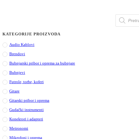
Products
search
KATEGORIJE PROIZVODA
Audio Kablovi
Brendovi
Bubnjarski pribor i oprema za bubnjare
Bubnjevi
Futrole, torbe, koferi
Gitare
Gitarski pribor i oprema
Gudački instrumenti
Konektori i adapteri
Metronomi
Mikrofoni i oprema