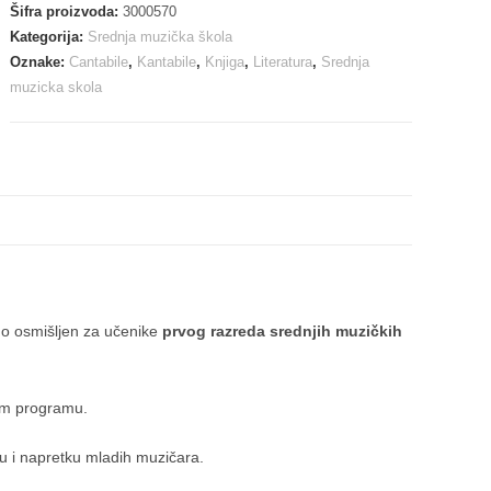
Šifra proizvoda:
3000570
Kategorija:
Srednja muzička škola
Oznake:
Cantabile
,
Kantabile
,
Knjiga
,
Literatura
,
Srednja
muzicka skola
no osmišljen za učenike
prvog razreda srednjih muzičkih
kom programu.
ju i napretku mladih muzičara.