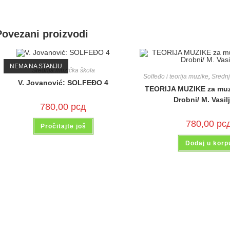
Povezani proizvodi
NEMA NA STANJU
Srednja muzička škola
Solfeđo i teorija muzike
,
Srednj
V. Jovanović: SOLFEĐO 4
TEORIJA MUZIKE za muz
Drobni/ M. Vasil
780,00
рсд
780,00
рс
Pročitajte još
Dodaj u korp