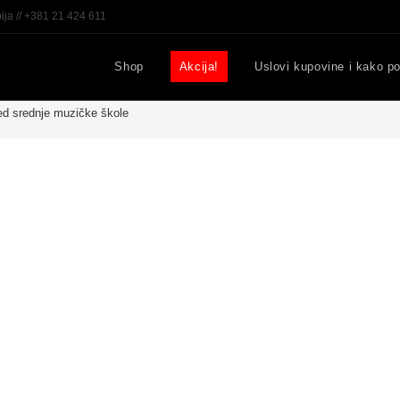
ija // +381 21 424 611
Shop
Akcija!
Uslovi kupovine i kako po
red srednje muzičke škole