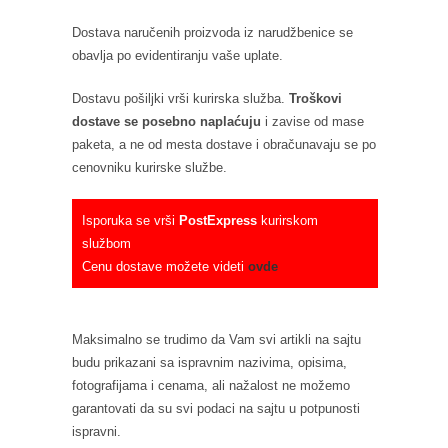
Dostava naručenih proizvoda iz narudžbenice se
obavlja po evidentiranju vaše uplate.
Dostavu pošiljki vrši kurirska služba.
Troškovi
dostave se posebno naplaćuju
i zavise od mase
paketa, a ne od mesta dostave i obračunavaju se po
cenovniku kurirske službe.
Isporuka se vrši
PostExpress
kurirskom
službom
Cenu dostave možete videti
ovde
Maksimalno se trudimo da Vam svi artikli na sajtu
budu prikazani sa ispravnim nazivima, opisima,
fotografijama i cenama, ali nažalost ne možemo
garantovati da su svi podaci na sajtu u potpunosti
ispravni.