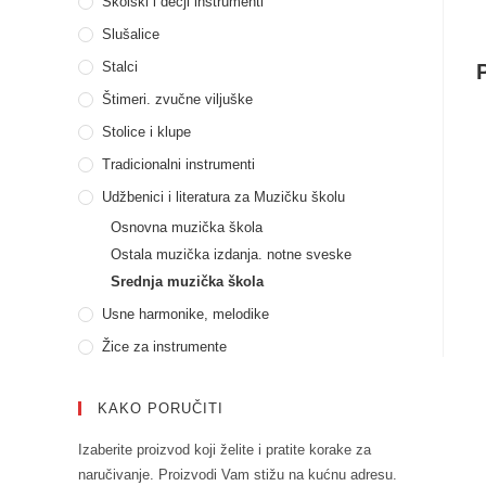
Školski i dečji instrumenti
Slušalice
Stalci
Štimeri. zvučne viljuške
Stolice i klupe
Tradicionalni instrumenti
Udžbenici i literatura za Muzičku školu
Osnovna muzička škola
Ostala muzička izdanja. notne sveske
Srednja muzička škola
Usne harmonike, melodike
Žice za instrumente
KAKO PORUČITI
Izaberite proizvod koji želite i pratite korake za
naručivanje. Proizvodi Vam stižu na kućnu adresu.