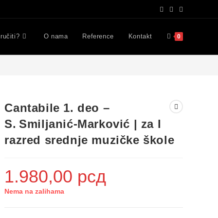
ručiti?
O nama
Reference
Kontakt
0
Cantabile 1. deo –
S. Smiljanić‑Marković | za I
razred srednje muzičke škole
1.980,00
рсд
Nema na zalihama