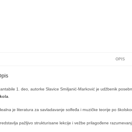
OPIS
Opis
antabile 1. deo, autorke Slavice Smiljanić‑Marković je udžbenik poseb
kola
.
dealna je literatura za savladavanje solfeđa i muzičke teorije po škols
redstavlja pažljivo strukturisane lekcije i vežbe prilagođene razumevan