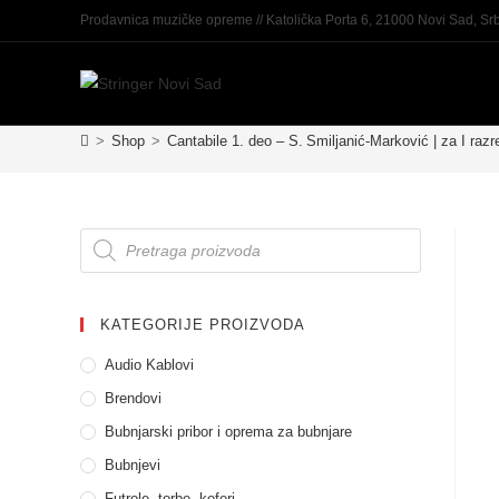
Prodavnica muzičke opreme // Katolička Porta 6, 21000 Novi Sad, Srb
>
Shop
>
Cantabile 1. deo – S. Smiljanić‑Marković | za I raz
KATEGORIJE PROIZVODA
Audio Kablovi
Brendovi
Bubnjarski pribor i oprema za bubnjare
Bubnjevi
Futrole, torbe, koferi