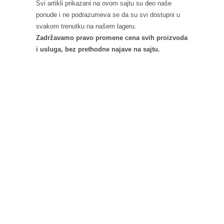
Svi artikli prikazani na ovom sajtu su deo naše
ponude i ne podrazumeva se da su svi dostupni u
svakom trenutku na našem lageru.
Zadržavamo pravo promene cena svih proizvoda
i usluga, bez prethodne najave na sajtu.