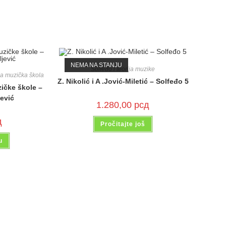
NEMA NA STANJU
Solfeđo i teorija muzike
a muzička škola
Z. Nikolić i A .Jović-Miletić – Solfeđo 5
ičke škole –
jević
1.280,00
рсд
д
Pročitajte još
u