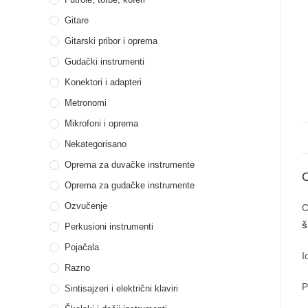
Gitare
Gitarski pribor i oprema
Gudački instrumenti
Konektori i adapteri
Metronomi
Mikrofoni i oprema
Nekategorisano
Oprema za duvačke instrumente
Oprema za gudačke instrumente
Ozvučenje
C
š
Perkusioni instrumenti
Pojačala
I
Razno
P
Sintisajzeri i električni klaviri