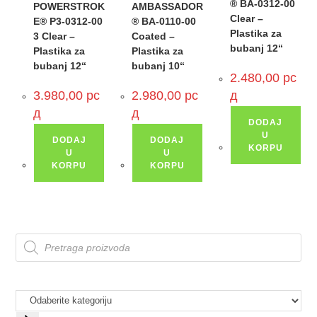
® BA-0312-00
POWERSTROK
AMBASSADOR
Clear –
E® P3-0312-00
® BA-0110-00
Plastika za
3 Clear –
Coated –
bubanj 12“
Plastika za
Plastika za
bubanj 12“
bubanj 10“
2.480,00
рс
3.980,00
рс
2.980,00
рс
д
д
д
DODAJ
U
DODAJ
DODAJ
KORPU
U
U
KORPU
KORPU