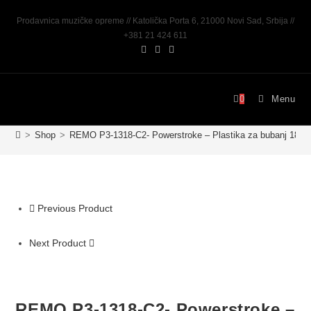
Prodavnica muzičke opreme // Katolička Porta 6, 21000 Novi Sad, Srbija //
+381 21 424 611
0
Menu
>
Shop
>
REMO P3-1318-C2- Powerstroke – Plastika za bubanj 18“
Previous Product
Next Product
REMO P3-1318-C2- Powerstroke –