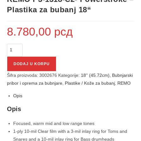
Plastika za bubanj 18“
8.780,00
рсд
DODAJ U KORPU
Šifra proizvoda:
3002676
Kategorije:
18'' (45.72cm)
,
Bubnjarski
pribor i oprema za bubnjare
,
Plastike / Kože za bubanj
,
REMO
Opis
Opis
Focused, warm mid and low range tones
1-ply 10-mil Clear film with a 3-mil inlay ring for Toms and
Snares and a 10-mil inlay ring for Bass drumheads