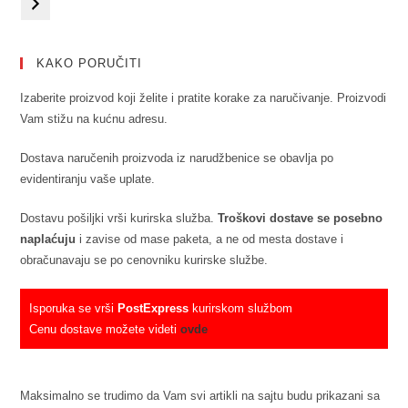
KAKO PORUČITI
Izaberite proizvod koji želite i pratite korake za naručivanje. Proizvodi
Vam stižu na kućnu adresu.
Dostava naručenih proizvoda iz narudžbenice se obavlja po
evidentiranju vaše uplate.
Dostavu pošiljki vrši kurirska služba.
Troškovi dostave se posebno
naplaćuju
i zavise od mase paketa, a ne od mesta dostave i
obračunavaju se po cenovniku kurirske službe.
Isporuka se vrši
PostExpress
kurirskom službom
Cenu dostave možete videti
ovde
Maksimalno se trudimo da Vam svi artikli na sajtu budu prikazani sa