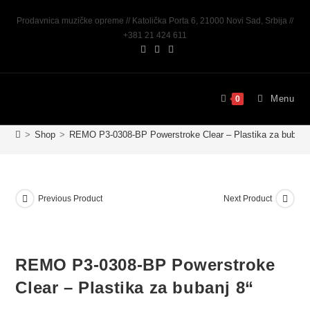
Prodavnica muzičke opreme // Katolička Porta 6, 21000 Novi Sad, Srbija //
+381 21 424 611
Menu
0
>
Shop
>
REMO P3-0308-BP Powerstroke Clear – Plastika za bubanj 
Previous Product
Next Product
REMO P3-0308-BP Powerstroke
Clear – Plastika za bubanj 8“