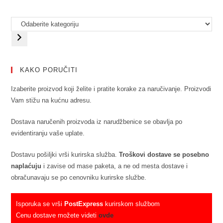
KAKO PORUČITI
Izaberite proizvod koji želite i pratite korake za naručivanje. Proizvodi
Vam stižu na kućnu adresu.
Dostava naručenih proizvoda iz narudžbenice se obavlja po
evidentiranju vaše uplate.
Dostavu pošiljki vrši kurirska služba.
Troškovi dostave se posebno
naplaćuju
i zavise od mase paketa, a ne od mesta dostave i
obračunavaju se po cenovniku kurirske službe.
Isporuka se vrši
PostExpress
kurirskom službom
Cenu dostave možete videti
ovde