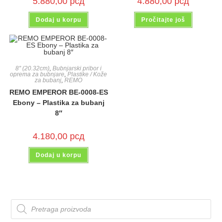
5.880,00
рсд
4.880,00
рсд
Dodaj u korpu
Pročitajte još
8'' (20.32cm)
,
Bubnjarski pribor i
oprema za bubnjare
,
Plastike / Kože
za bubanj
,
REMO
REMO EMPEROR BE-0008-ES
Ebony – Plastika za bubanj
8″
4.180,00
рсд
Dodaj u korpu