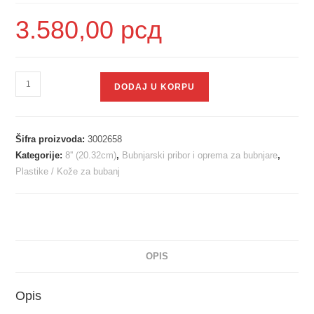
3.580,00
рсд
DODAJ U KORPU
Šifra proizvoda:
3002658
Kategorije:
8'' (20.32cm)
,
Bubnjarski pribor i oprema za bubnjare
,
Plastike / Kože za bubanj
OPIS
Opis