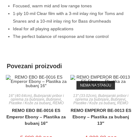
Focused, warm mid and low range tones
1-ply 10-mil Clear film with a 3-mil inlay ring for Toms and
Snares and a 10-mil inlay ring for Bass drumheads
Ideal for all playing applications
The perfect balance of response and tone control
Povezani proizvodi
NEMA NA STANJU
16'' (40.64cm)
,
Bubnjarski pribor i
13'' (33.02cm)
,
Bubnjarski pribor i
oprema za bubnjare
,
Bubnjevi
,
oprema za bubnjare
,
Bubnjevi
,
Plastike / Kože za bubanj
,
REMO
Plastike / Kože za bubanj
,
REMO
REMO EBO BE-0016 ES
REMO EMPEROR BE-0013 ES
Emperor Ebony – Plastika za
Ebony – Plastika za bubanj
bubanj 16″
13″