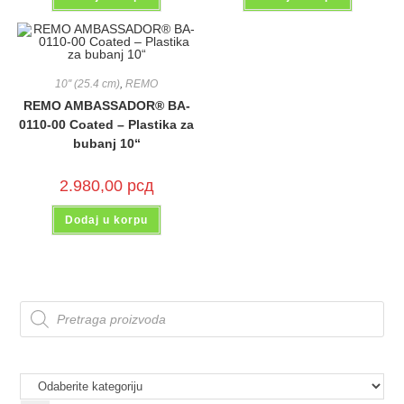
10'' (25.4 cm)
,
REMO
REMO AMBASSADOR® BA-
0110-00 Coated – Plastika za
bubanj 10“
2.980,00
рсд
Dodaj u korpu