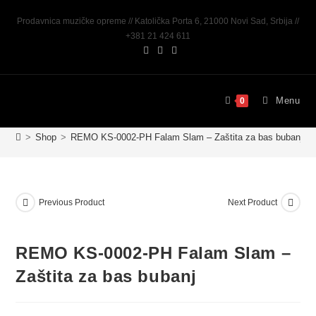
Prodavnica muzičke opreme // Katolička Porta 6, 21000 Novi Sad, Srbija //
+381 21 424 611
Menu
0
>
Shop
>
REMO KS-0002-PH Falam Slam – Zaštita za bas bubanj
Previous Product
Next Product
REMO KS-0002-PH Falam Slam –
Zaštita za bas bubanj