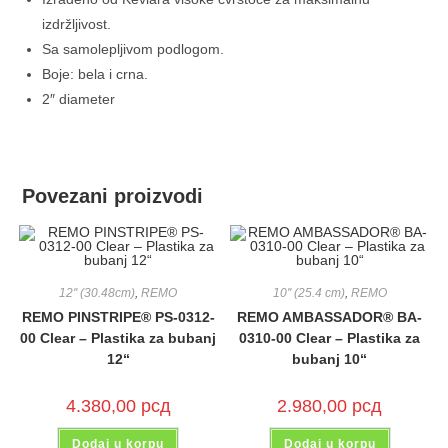
izdržljivost.
Sa samolepljivom podlogom.
Boje: bela i crna.
2″ diameter
Povezani proizvodi
12'' (30.48cm)
,
REMO
10'' (25.4 cm)
,
REMO
REMO PINSTRIPE® PS-0312-
REMO AMBASSADOR® BA-
00 Clear – Plastika za bubanj
0310-00 Clear – Plastika za
12“
bubanj 10“
4.380,00
рсд
2.980,00
рсд
Dodaj u korpu
Dodaj u korpu