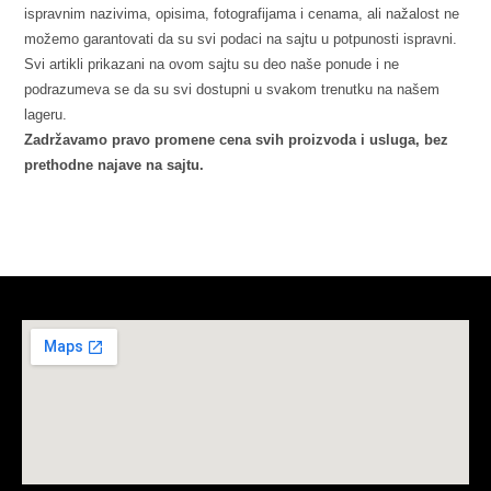
ispravnim nazivima, opisima, fotografijama i cenama, ali nažalost ne
možemo garantovati da su svi podaci na sajtu u potpunosti ispravni.
Svi artikli prikazani na ovom sajtu su deo naše ponude i ne
podrazumeva se da su svi dostupni u svakom trenutku na našem
lageru.
Zadržavamo pravo promene cena svih proizvoda i usluga, bez
prethodne najave na sajtu.