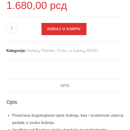
1.680,00
рсд
DODAJ U KORPU
Kategorije:
Dodaci
,
Plastike / Kože za bubanj
,
REMO
OPIS
Opis
Povećava dugotrajnost opne bubnja, kao i izraženost udarca
pedale u zvuku bubnja.
Izrađeno od Kevlara visoke čvrstoće za maksimalnu