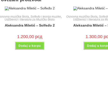
snovna muzička škola
,
Solfeđo i teorija muzike
,
Osnovna muzička škola
,
Solfeđo
Udžbenici i literatura za Muzičku školu
Udžbenici i literatura za M
Aleksandra Miletić – Solfeđo 2
Aleksandra Miletić –
1.200,00
рсд
1.300,00
р
Dodaj u korpu
Dodaj u korp