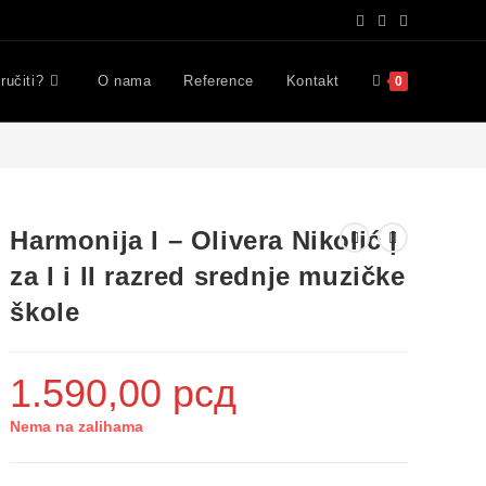
ručiti?
O nama
Reference
Kontakt
0
Harmonija I – Olivera Nikolić |
za I i II razred srednje muzičke
škole
1.590,00
рсд
Nema na zalihama