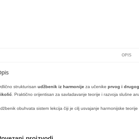
OPIS
Opis
dlično strukturisan
udžbenik iz harmonije
za učenike
prvog i drugog
ikolić
. Praktično orijentisan za savladavanje teorije i razvoja slušne ana
džbenik obuhvata sistem lekcija čiji je cilj usvajanje harmonijske teorije
Povezani proizvodi