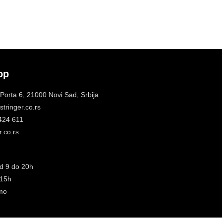
op
 Porta 6, 21000 Novi Sad, Srbija
tringer.co.rs
 424 611
.co.rs
d 9 do 20h
 15h
mo