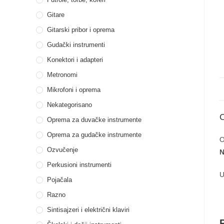
Gitare
Gitarski pribor i oprema
Gudački instrumenti
Konektori i adapteri
Metronomi
Mikrofoni i oprema
Nekategorisano
Oprema za duvačke instrumente
Oprema za gudačke instrumente
O
Ozvučenje
N
Perkusioni instrumenti
U
Pojačala
Razno
Sintisajzeri i električni klaviri