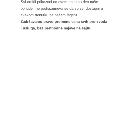
Svi artikli prikazani na ovom sajtu su deo naše
ponude i ne podrazumeva se da su svi dostupni u
svakom trenutku na našem lageru.
Zadržavamo pravo promene cena svih proizvoda
i usluga, bez prethodne najave na sajtu.