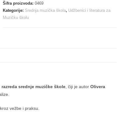
Šifra proizvoda:
0469
Kategorije:
Srednja muzička škola
,
Udžbenici i literatura za
Muzičku školu
 razreda srednje muzičke škole
, čiji je autor
Olivera
lize.
 kroz vežbe i praksu.