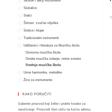
Školski i dečji instrumenti
Slušalice
Stalci
O
Štimeri. zvučne viljuške
Stolice i klupe
Tradicionalni instrumenti
Udžbenici i literatura za Muzičku školu
Osnovna muzička škola
Ostala muzička izdanja. notne sveske
Srednja muzička škola
Usne harmonike, melodike
Žice za instrumente
KAKO PORUČITI
Izaberite proizvod koji želite i pratite korake za
naručivanje. Proizvodi Vam stižu na kućnu adresu.