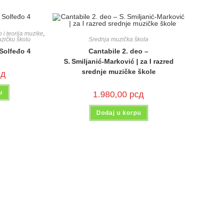
 i teorija muzike
,
Srednja muzička škola
uzičku školu
Cantabile 2. deo –
 Solfeđo 4
S. Smiljanić‑Marković | za I razred
srednje muzičke škole
сд
u
1.980,00
рсд
Dodaj u korpu