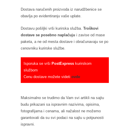
Dostava naručenih proizvoda iz narudžbenice se
obavlja po evidentiranju vaše uplate.
Dostavu pošiljki vrši kurirska služba.
Troškovi
dostave se posebno naplaćuju
i zavise od mase
paketa, a ne od mesta dostave i obračunavaju se po
cenovniku kurirske službe.
Isporuka se vrši
PostExpress
kurirskom
službom
Cenu dostave možete videti
ovde
Maksimalno se trudimo da Vam svi artikli na sajtu
budu prikazani sa ispravnim nazivima, opisima,
fotografijama i cenama, ali nažalost ne možemo
garantovati da su svi podaci na sajtu u potpunosti
ispravni.