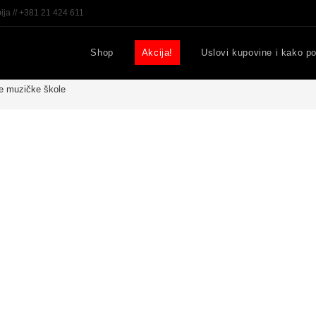
ija // +381 21 424 611
Shop
Akcija!
Uslovi kupovine i kako po
nje muzičke škole