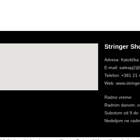
Stringer Sh
Adresa: Katolička
E-mail: salespj2@s
Telefon: +381 21
Web: www.stringer
Radno vreme:
Radnim danom: o
Subotom
od 9 do
Nedeljom ne radi