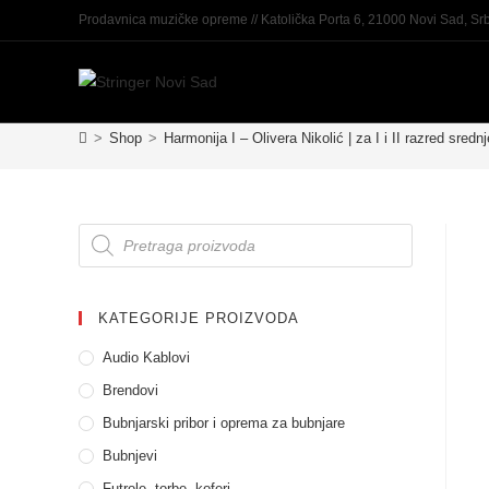
Prodavnica muzičke opreme // Katolička Porta 6, 21000 Novi Sad, Srb
>
Shop
>
Harmonija I – Olivera Nikolić | za I i II razred sred
KATEGORIJE PROIZVODA
Audio Kablovi
Brendovi
Bubnjarski pribor i oprema za bubnjare
Bubnjevi
Futrole, torbe, koferi