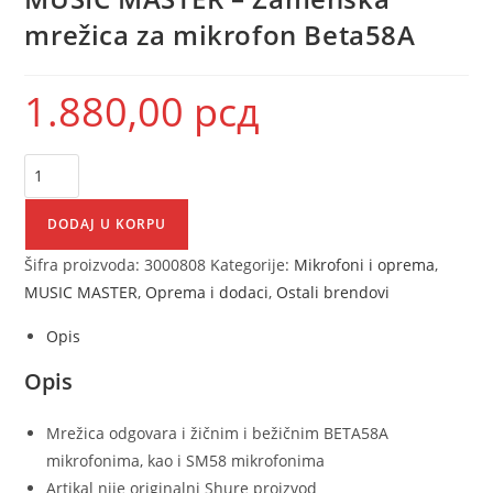
mrežica za mikrofon Beta58A
1.880,00
рсд
DODAJ U KORPU
Šifra proizvoda:
3000808
Kategorije:
Mikrofoni i oprema
,
MUSIC MASTER
,
Oprema i dodaci
,
Ostali brendovi
Opis
Opis
Mrežica odgovara i žičnim i bežičnim BETA58A
mikrofonima, kao i SM58 mikrofonima
Artikal nije originalni Shure proizvod