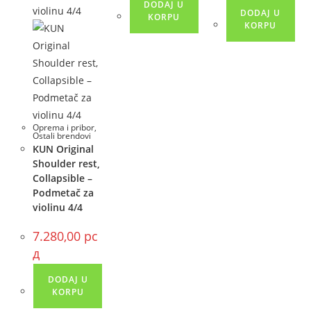
DODAJ U
DODAJ U
KORPU
KORPU
Oprema i pribor
,
Ostali brendovi
KUN Original
Shoulder rest,
Collapsible –
Podmetač za
violinu 4/4
7.280,00
рс
д
DODAJ U
KORPU