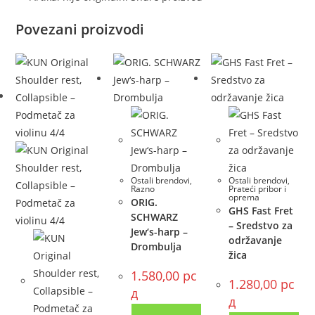
Povezani proizvodi
Ostali brendovi
,
Ostali brendovi
,
Razno
Prateći pribor i
oprema
ORIG.
GHS Fast Fret
SCHWARZ
– Sredstvo za
Jew‘s-harp –
održavanje
Drombulja
žica
1.580,00
рс
1.280,00
рс
д
д