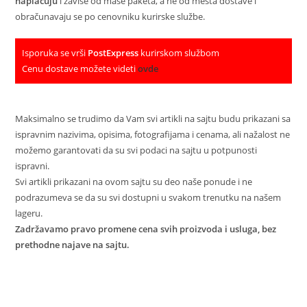
naplaćuju
i zavise od mase paketa, a ne od mesta dostave i
obračunavaju se po cenovniku kurirske službe.
Isporuka se vrši
PostExpress
kurirskom službom
Cenu dostave možete videti
ovde
Maksimalno se trudimo da Vam svi artikli na sajtu budu prikazani sa
ispravnim nazivima, opisima, fotografijama i cenama, ali nažalost ne
možemo garantovati da su svi podaci na sajtu u potpunosti
ispravni.
Svi artikli prikazani na ovom sajtu su deo naše ponude i ne
podrazumeva se da su svi dostupni u svakom trenutku na našem
lageru.
Zadržavamo pravo promene cena svih proizvoda i usluga, bez
prethodne najave na sajtu.