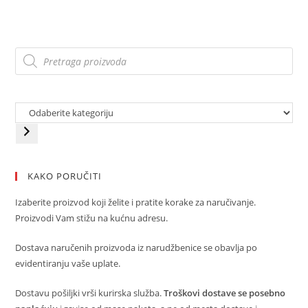
KAKO PORUČITI
Izaberite proizvod koji želite i pratite korake za naručivanje.
Proizvodi Vam stižu na kućnu adresu.
Dostava naručenih proizvoda iz narudžbenice se obavlja po
evidentiranju vaše uplate.
Dostavu pošiljki vrši kurirska služba.
Troškovi dostave se posebno