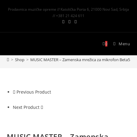
Prodavnica muzičke opreme // Katolička Porta 6, 21000 Novi Sad, Srbija
// +381 21 424 611
0
Menu
>
Shop
>
MUSIC MASTER – Zamenska mrežica za mikrofon Beta58A
Previous Product
Next Product
MUSIC MASTER – Zamenska