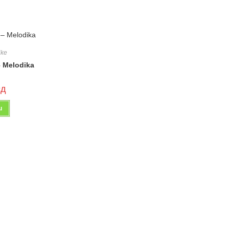
ike
 Melodika
сд
u