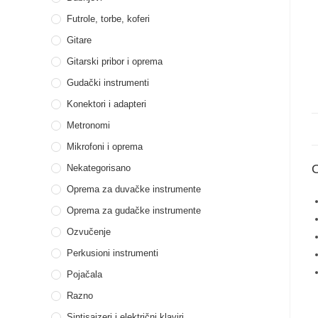
Futrole, torbe, koferi
Gitare
Gitarski pribor i oprema
Gudački instrumenti
Konektori i adapteri
Metronomi
Mikrofoni i oprema
Nekategorisano
Oprema za duvačke instrumente
Oprema za gudačke instrumente
Ozvučenje
Perkusioni instrumenti
Pojačala
Razno
Sintisajzeri i električni klaviri