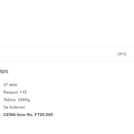
OPIS
Opis
37 dirki
Raspon: f-f3
Težina: 1665g
Sa koferom
GEWA Item No. F705.000