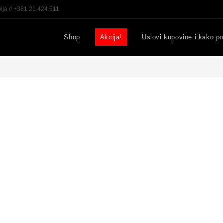
ija // +381 21 424 611
Shop
Akcija!
Uslovi kupovine i kako po