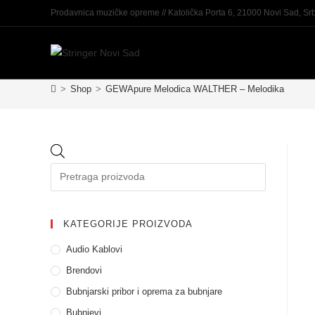
Prodavnica muzičke opreme // Katolička Porta 6, 21000 Novi Sad, Srb
>
Shop
>
GEWApure Melodica WALTHER – Melodika
KATEGORIJE PROIZVODA
Audio Kablovi
Brendovi
Bubnjarski pribor i oprema za bubnjare
Bubnjevi