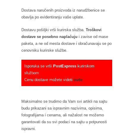
Dostava naručenih proizvoda iz narudžbenice se
obavlja po evidentiranju vaše uplate.
Dostavu pošiljki vrši kurirska služba.
Troškovi
dostave se posebno naplaćuju
i zavise od mase
paketa, a ne od mesta dostave i obračunavaju se po
cenovniku kurirske službe.
Isporuka se vrši
PostExpress
kurirskom
službom
Cenu dostave možete videti
ovde
Maksimalno se trudimo da Vam svi artikli na sajtu
budu prikazani sa ispravnim nazivima, opisima,
fotografijama i cenama, ali nažalost ne možemo
garantovati da su svi podaci na sajtu u potpunosti
ispravni.