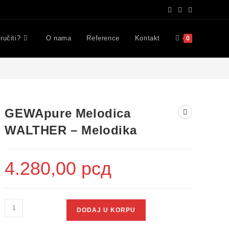
ručiti?
O nama
Reference
Kontakt
0
GEWApure Melodica
WALTHER – Melodika
4.280,00
рсд
DODAJ U KORPU