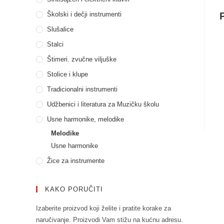
Školski i dečji instrumenti
Slušalice
Stalci
Štimeri. zvučne viljuške
Stolice i klupe
Tradicionalni instrumenti
Udžbenici i literatura za Muzičku školu
Usne harmonike, melodike
Melodike
Usne harmonike
Žice za instrumente
KAKO PORUČITI
Izaberite proizvod koji želite i pratite korake za
naručivanje. Proizvodi Vam stižu na kućnu adresu.