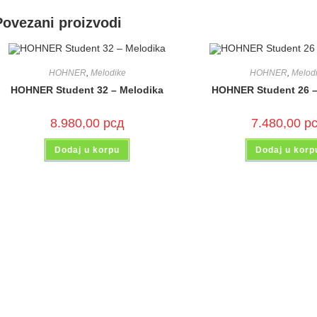
Povezani proizvodi
HOHNER
,
Melodike
HOHNER
,
Melod
HOHNER Student 32 – Melodika
HOHNER Student 26 –
8.980,00
рсд
7.480,00
р
Dodaj u korpu
Dodaj u korp