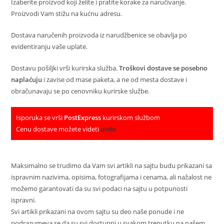
Izaberite proizvod koji želite i pratite korake za naručivanje.
Proizvodi Vam stižu na kućnu adresu.
Dostava naručenih proizvoda iz narudžbenice se obavlja po
evidentiranju vaše uplate.
Dostavu pošiljki vrši kurirska služba.
Troškovi dostave se posebno
naplaćuju
i zavise od mase paketa, a ne od mesta dostave i
obračunavaju se po cenovniku kurirske službe.
Isporuka se vrši
PostExpress
kurirskom službom
Cenu dostave možete videti
ovde
Maksimalno se trudimo da Vam svi artikli na sajtu budu prikazani sa
ispravnim nazivima, opisima, fotografijama i cenama, ali nažalost ne
možemo garantovati da su svi podaci na sajtu u potpunosti
ispravni.
Svi artikli prikazani na ovom sajtu su deo naše ponude i ne
podrazumeva se da su svi dostupni u svakom trenutku na našem