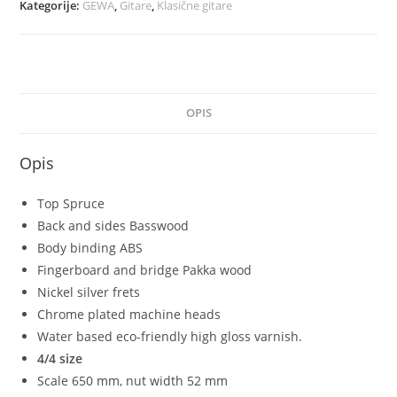
Kategorije:
GEWA
,
Gitare
,
Klasične gitare
OPIS
Opis
Top Spruce
Back and sides Basswood
Body binding ABS
Fingerboard and bridge Pakka wood
Nickel silver frets
Chrome plated machine heads
Water based eco-friendly high gloss varnish.
4/4 size
Scale 650 mm, nut width 52 mm