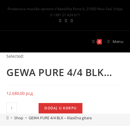
Prodavnica muzičke opreme // Katolička Porta 6, 21000 Novi Sad, Srbija
// +381 21 424 611
Menu
0
Selected:
GEWA PURE 4/4 BLK…
12.680,00
рсд
DODAJ U KORPU
>
Shop
>
GEWA PURE 4/4 BLK – Klasična gitara