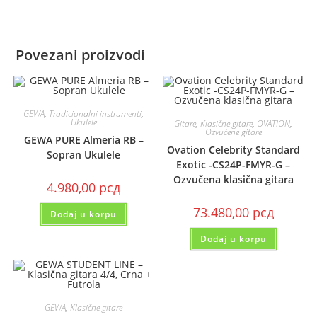
Povezani proizvodi
GEWA
,
Tradicionalni instrumenti
,
Ukulele
Gitare
,
Klasične gitare
,
OVATION
,
Ozvučene gitare
GEWA PURE Almeria RB –
Ovation Celebrity Standard
Sopran Ukulele
Exotic -CS24P-FMYR-G –
Ozvučena klasična gitara
4.980,00
рсд
73.480,00
рсд
Dodaj u korpu
Dodaj u korpu
GEWA
,
Klasične gitare