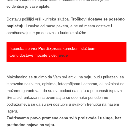
evidentiranju vaše uplate.
Dostavu pošiljki vrši kurirska služba.
Troškovi dostave se posebno
naplaćuju
i zavise od mase paketa, a ne od mesta dostave i
obračunavaju se po cenovniku kurirske službe.
Isporuka se vrši
PostExpress
kurirskom službom
Cenu dostave možete videti
ovde
Maksimalno se trudimo da Vam svi artikli na sajtu budu prikazani sa
ispravnim nazivima, opisima, fotografijama i cenama, ali nažalost ne
možemo garantovati da su svi podaci na sajtu u potpunosti ispravni.
Svi artikli prikazani na ovom sajtu su deo naše ponude i ne
podrazumeva se da su svi dostupni u svakom trenutku na našem
lageru.
Zadržavamo pravo promene cena svih proizvoda i usluga, bez
prethodne najave na sajtu.