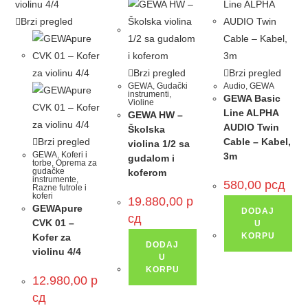
Brzi pregled
Brzi pregled
Brzi pregled
GEWA
,
Gudački
Audio
,
GEWA
instrumenti
,
GEWA Basic
Violine
Line ALPHA
GEWA HW –
AUDIO Twin
Školska
Brzi pregled
Cable – Kabel,
violina 1/2 sa
GEWA
,
Koferi i
3m
gudalom i
torbe
,
Oprema za
gudačke
koferom
instrumente
,
580,00
рсд
Razne futrole i
koferi
19.880,00
р
GEWApure
DODAJ
сд
CVK 01 –
U
KORPU
Kofer za
DODAJ
violinu 4/4
U
KORPU
12.980,00
р
сд