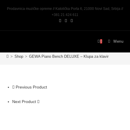
Prodavnica muzičke opreme // Katolička Porta 6, 21000 Novi Sad, Srbija //
+381 21 424 611
0
Menu
>
Shop
>
GEWA Piano Bench DELUXE – Klupa za klavir
Previous Product
Next Product