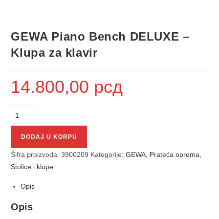
GEWA Piano Bench DELUXE –
Klupa za klavir
14.800,00
рсд
DODAJ U KORPU
Šifra proizvoda:
3900209
Kategorije:
GEWA
,
Prateća oprema
,
Stolice i klupe
Opis
Opis