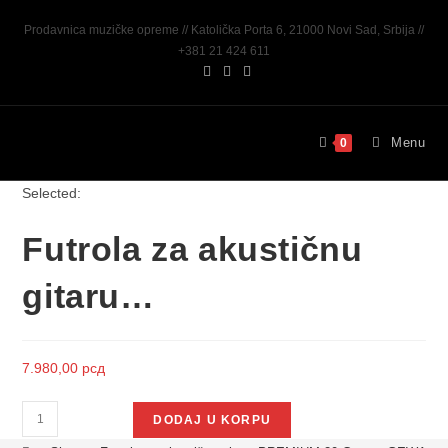
Prodavnica muzičke opreme // Katolička Porta 6, 21000 Novi Sad, Srbija //
+381 21 424 611
Menu
0
Selected:
Futrola za akustičnu
gitaru…
7.980,00
рсд
DODAJ U KORPU