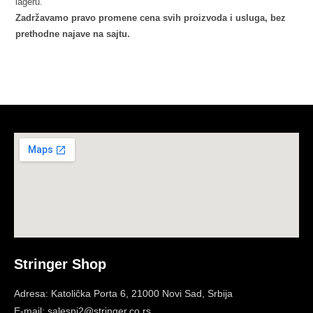
lageru.
Zadržavamo pravo promene cena svih proizvoda i usluga, bez
prethodne najave na sajtu.
Stringer Shop
Adresa: Katolička Porta 6, 21000 Novi Sad, Srbija
E-mail: salespj2@stringer.co.rs