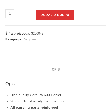
DODAJ U KORPU
Šifra proizvoda:
3200042
Kategorija:
Za gitare
OPIS
Opis
High quality Cordura 600 Denier
20 mm High-Density foam padding
All carrying parts reinforced