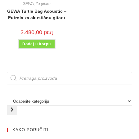
GEWA
,
Za gitare
GEWA Turtle Bag Acoustic –
Futrola za akustičnu gitaru
2.480,00
рсд
Dodaj u korpu
KAKO PORUČITI