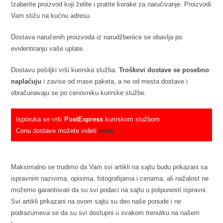
Izaberite proizvod koji želite i pratite korake za naručivanje. Proizvodi
Vam stižu na kućnu adresu.
Dostava naručenih proizvoda iz narudžbenice se obavlja po
evidentiranju vaše uplate.
Dostavu pošiljki vrši kurirska služba.
Troškovi dostave se posebno
naplaćuju
i zavise od mase paketa, a ne od mesta dostave i
obračunavaju se po cenovniku kurirske službe.
Isporuka se vrši
PostExpress
kurirskom službom
Cenu dostave možete videti
ovde
Maksimalno se trudimo da Vam svi artikli na sajtu budu prikazani sa
ispravnim nazivima, opisima, fotografijama i cenama, ali nažalost ne
možemo garantovati da su svi podaci na sajtu u potpunosti ispravni.
Svi artikli prikazani na ovom sajtu su deo naše ponude i ne
podrazumeva se da su svi dostupni u svakom trenutku na našem