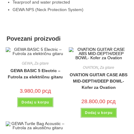
Tearproof and water protected
GEWA NPS (Neck Protection System)
Povezani proizvodi
GEWA
,
Za gitare
OVATION
,
Za gitare
GEWA BASIC 5 Electric –
OVATION GUITAR CASE ABS
Futrola za električnu gitaru
MID-DEPTH/DEEP BOWL-
Kofer za Ovation
3.980,00
рсд
28.800,00
рсд
Dodaj u korpu
Dodaj u korpu