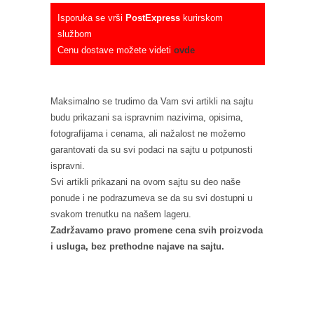
Isporuka se vrši
PostExpress
kurirskom
službom
Cenu dostave možete videti
ovde
Maksimalno se trudimo da Vam svi artikli na sajtu
budu prikazani sa ispravnim nazivima, opisima,
fotografijama i cenama, ali nažalost ne možemo
garantovati da su svi podaci na sajtu u potpunosti
ispravni.
Svi artikli prikazani na ovom sajtu su deo naše
ponude i ne podrazumeva se da su svi dostupni u
svakom trenutku na našem lageru.
Zadržavamo pravo promene cena svih proizvoda
i usluga, bez prethodne najave na sajtu.