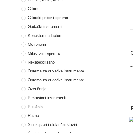
Gitare
Gitarski pribor i oprema
Gudački instrumenti
Konektori i adapteri
Metronomi
Mikrofoni i oprema
Nekategorisano
–
Oprema za duvačke instrumente
–
Oprema za gudačke instrumente
Ozvučenje
Perkusioni instrumenti
Pojačala
Razno
Sintisajzeri i električni klaviri