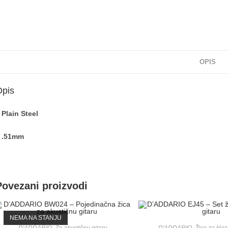
OPIS
Opis
 Plain Steel
 .51mm
Povezani proizvodi
NEMA NA STANJU