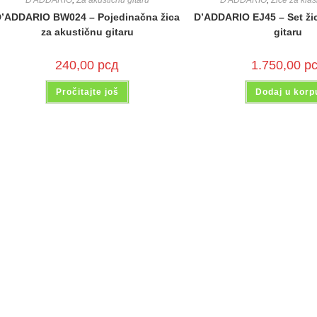
D'ADDARIO
,
Za akustičnu gitaru
D'ADDARIO
,
Žice za klas
’ADDARIO BW024 – Pojedinačna žica
D’ADDARIO EJ45 – Set žic
za akustičnu gitaru
gitaru
240,00
рсд
1.750,00
р
Pročitajte još
Dodaj u korp