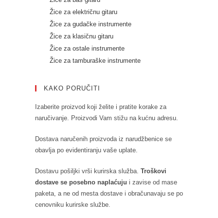
Žice za električnu gitaru
Žice za gudačke instrumente
Žice za klasičnu gitaru
Žice za ostale instrumente
Žice za tamburaške instrumente
KAKO PORUČITI
Izaberite proizvod koji želite i pratite korake za
naručivanje. Proizvodi Vam stižu na kućnu adresu.
Dostava naručenih proizvoda iz narudžbenice se
obavlja po evidentiranju vaše uplate.
Dostavu pošiljki vrši kurirska služba.
Troškovi
dostave se posebno naplaćuju
i zavise od mase
paketa, a ne od mesta dostave i obračunavaju se po
cenovniku kurirske službe.