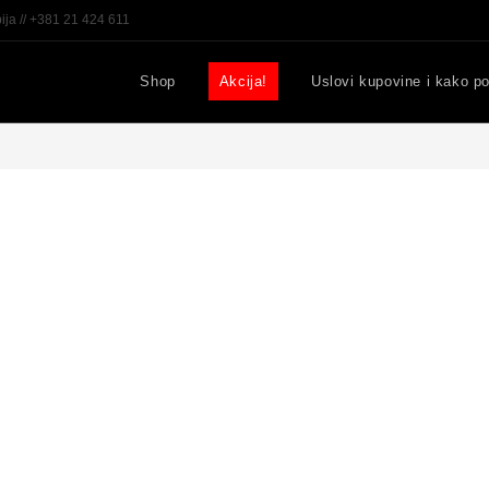
ija // +381 21 424 611
Shop
Akcija!
Uslovi kupovine i kako po