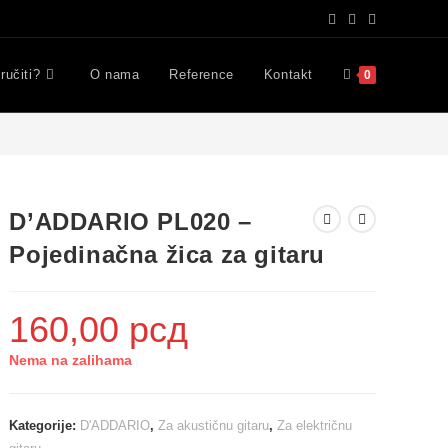
ručiti?
O nama
Reference
Kontakt
0
D’ADDARIO PL020 –
Pojedinačna žica za gitaru
160,00
рсд
Nema na zalihama
Kategorije:
D'ADDARIO
,
Za akustičnu gitaru
,
Za električnu