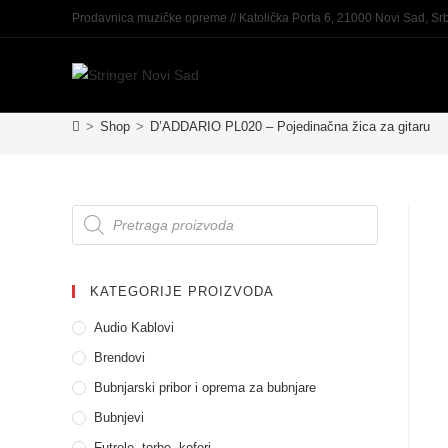
Prodavnica muzičke opreme // Katolička Porta 6, 21000 Novi Sad, Srb
>
Shop
>
D’ADDARIO PL020 – Pojedinačna žica za gitaru
KATEGORIJE PROIZVODA
Audio Kablovi
Brendovi
Bubnjarski pribor i oprema za bubnjare
Bubnjevi
Futrole, torbe, koferi