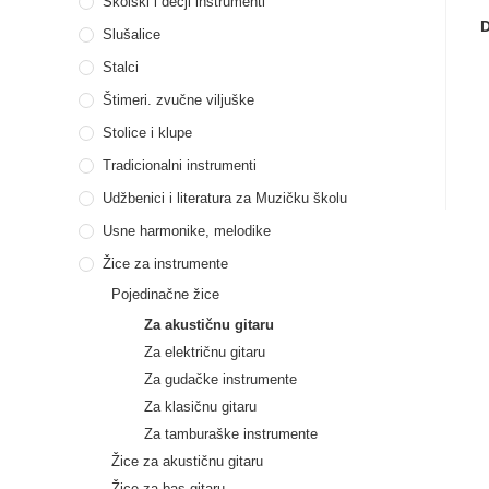
Školski i dečji instrumenti
D
Slušalice
Stalci
Štimeri. zvučne viljuške
Stolice i klupe
Tradicionalni instrumenti
Udžbenici i literatura za Muzičku školu
Usne harmonike, melodike
Žice za instrumente
Pojedinačne žice
Za akustičnu gitaru
Za električnu gitaru
Za gudačke instrumente
Za klasičnu gitaru
Za tamburaške instrumente
Žice za akustičnu gitaru
Žice za bas gitaru