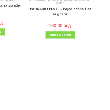
ičnu gitaru
D'ADDARIO
,
Za akustičnu gitaru
,
Za električnu
gitaru
a za klasičnu
D’ADDARIO PL011 – Pojedinačna žica
za gitaru
сд
160,00
рсд
u
Dodaj u korpu