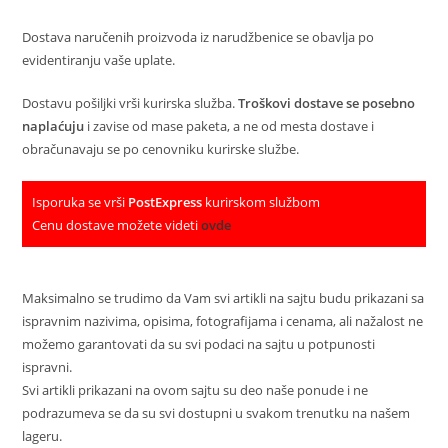
Dostava naručenih proizvoda iz narudžbenice se obavlja po
evidentiranju vaše uplate.
Dostavu pošiljki vrši kurirska služba.
Troškovi dostave se posebno
naplaćuju
i zavise od mase paketa, a ne od mesta dostave i
obračunavaju se po cenovniku kurirske službe.
Isporuka se vrši
PostExpress
kurirskom službom
Cenu dostave možete videti
ovde
Maksimalno se trudimo da Vam svi artikli na sajtu budu prikazani sa
ispravnim nazivima, opisima, fotografijama i cenama, ali nažalost ne
možemo garantovati da su svi podaci na sajtu u potpunosti
ispravni.
Svi artikli prikazani na ovom sajtu su deo naše ponude i ne
podrazumeva se da su svi dostupni u svakom trenutku na našem
lageru.