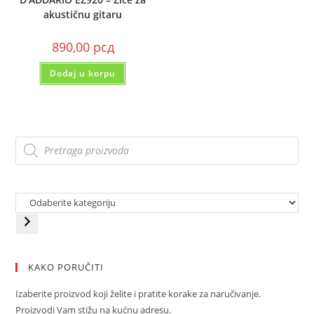
akustičnu gitaru
890,00
рсд
Dodaj u korpu
KAKO PORUČITI
Izaberite proizvod koji želite i pratite korake za naručivanje.
Proizvodi Vam stižu na kućnu adresu.