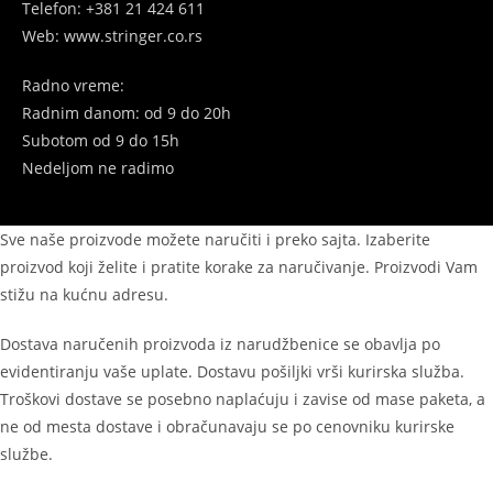
Telefon: +381 21 424 611
Web: www.stringer.co.rs
Radno vreme:
Radnim danom: od 9 do 20h
Subotom
od 9 do 15h
Nedeljom ne radimo
Sve naše proizvode možete naručiti i preko sajta. Izaberite
proizvod koji želite i pratite korake za naručivanje. Proizvodi Vam
stižu na kućnu adresu.
Dostava naručenih proizvoda iz narudžbenice se obavlja po
evidentiranju vaše uplate. Dostavu pošiljki vrši kurirska služba.
Troškovi dostave se posebno naplaćuju i zavise od mase paketa, a
ne od mesta dostave i obračunavaju se po cenovniku kurirske
službe.