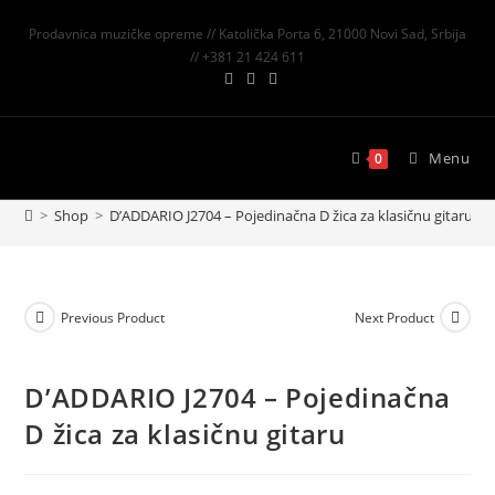
Prodavnica muzičke opreme // Katolička Porta 6, 21000 Novi Sad, Srbija
// +381 21 424 611
Menu
0
>
Shop
>
D’ADDARIO J2704 – Pojedinačna D žica za klasičnu gitaru
Previous Product
Next Product
D’ADDARIO J2704 – Pojedinačna
D žica za klasičnu gitaru