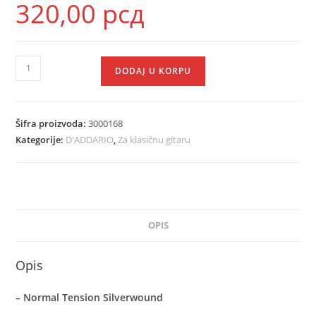
320,00
рсд
DODAJ U KORPU
Šifra proizvoda:
3000168
Kategorije:
D'ADDARIO
,
Za klasičnu gitaru
OPIS
Opis
– Normal Tension Silverwound