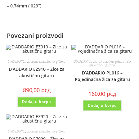
– 0.74mm (.029“)
Povezani proizvodi
D'ADDARIO
,
Žice za akustičnu gitaru
D'ADDARIO
,
Za akustičnu gitaru
,
Za
električnu gitaru
D’ADDARIO EZ910 – Žice za
D’ADDARIO PL016 –
akustičnu gitaru
Pojedinačna žica za gitaru
890,00
рсд
160,00
рсд
Dodaj u korpu
Dodaj u korpu
D'ADDARIO
,
Žice za akustičnu gitaru
D’ADDARIO EZ920 – Žice za