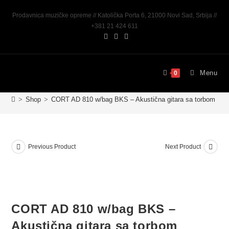
Prodavnica muzičke opreme // Katolička Porta 6, 21000 Novi Sad, Srbija //
+381 21 424 611
Menu
0
>
Shop
>
CORT AD 810 w/bag BKS – Akustična gitara sa torbom
Previous Product
Next Product
CORT AD 810 w/bag BKS –
Akustična gitara sa torbom