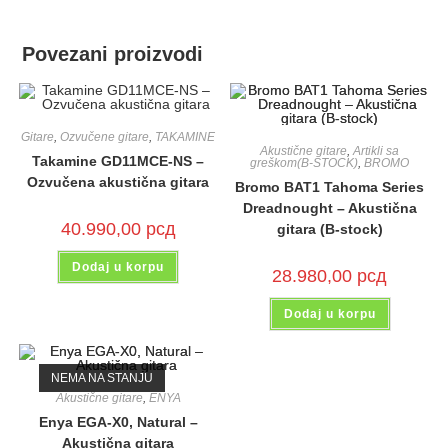
Povezani proizvodi
Gitare
,
Ozvučene gitare
,
TAKAMINE
Akustične gitare
,
Artikli sa
Takamine GD11MCE-NS –
greškom(B-STOCK)
,
BROMO
Ozvučena akustična gitara
Bromo BAT1 Tahoma Series
Dreadnought – Akustična
40.990,00
рсд
gitara (B-stock)
Dodaj u korpu
28.980,00
рсд
Dodaj u korpu
NEMA NA STANJU
Akustične gitare
,
ENYA
Enya EGA-X0, Natural –
Akustična gitara