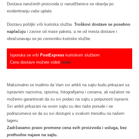
Dostava naručenih proizvoda iz narudžbenice se obavlja po
evidentiranju vaše uplate.
Dostavu pošiljki vrši kurirska služba.
Troškovi dostave se posebno
naplaćuju
i zavise od mase paketa, a ne od mesta dostave i
obračunavaju se po cenovniku kurirske službe.
Isporuka se vrši
PostExpress
kurirskom službom
Cenu dostave možete videti
ovde
Maksimalno se trudimo da Vam svi artikli na sajtu budu prikazani sa
ispravnim nazivima, opisima, fotografijama i cenama, ali nažalost ne
možemo garantovati da su svi podaci na sajtu u potpunosti ispravni.
Svi artikli prikazani na ovom sajtu su deo naše ponude i ne
podrazumeva se da su svi dostupni u svakom trenutku na našem
lageru.
Zadržavamo pravo promene cena svih proizvoda i usluga, bez
prethodne najave na sajtu.