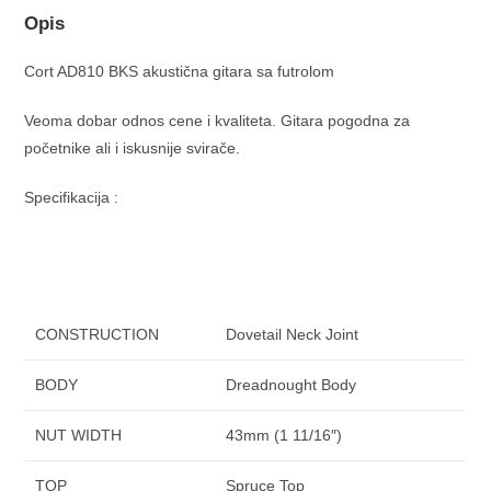
Opis
Cort AD810 BKS akustična gitara sa futrolom
Veoma dobar odnos cene i kvaliteta. Gitara pogodna za
početnike ali i iskusnije svirače.
Specifikacija :
CONSTRUCTION
Dovetail Neck Joint
BODY
Dreadnought Body
NUT WIDTH
43mm (1 11/16″)
TOP
Spruce Top