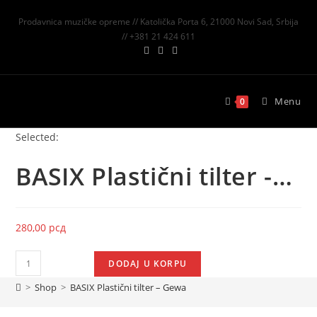
Prodavnica muzičke opreme // Katolička Porta 6, 21000 Novi Sad, Srbija
// +381 21 424 611
Menu
0
Selected:
BASIX Plastični tilter -…
280,00
рсд
DODAJ U KORPU
>
Shop
>
BASIX Plastični tilter – Gewa