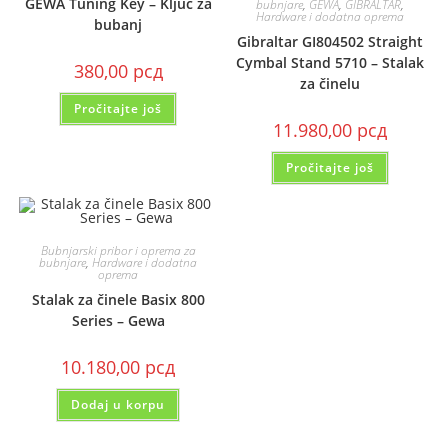
GEWA Tuning Key – Ključ za
bubnjare
,
GEWA
,
GIBRALTAR
,
Hardware i dodatna oprema
bubanj
Gibraltar GI804502 Straight
Cymbal Stand 5710 – Stalak
380,00
рсд
za činelu
Pročitajte još
11.980,00
рсд
Pročitajte još
Bubnjarski pribor i oprema za
bubnjare
,
Hardware i dodatna
oprema
Stalak za činele Basix 800
Series – Gewa
10.180,00
рсд
Dodaj u korpu