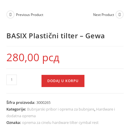
Previous Product
Next Product
BASIX Plastični tilter – Gewa
280,00
рсд
DODAJ U KORPU
Šifra proizvoda:
3000265
Kategorije:
Bubnjarski pribor i oprema za bubnjare
,
Hardware i
dodatna oprema
Oznaka:
oprema za cinelu hardware tilter cymbal rest