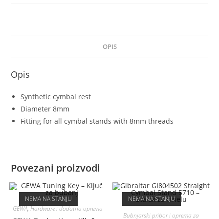
OPIS
Opis
Synthetic cymbal rest
Diameter 8mm
Fitting for all cymbal stands with 8mm threads
Povezani proizvodi
NEMA NA STANJU
NEMA NA STANJU
GEWA
,
Hardware i dodatna oprema
Bubnjarski pribor i oprema za