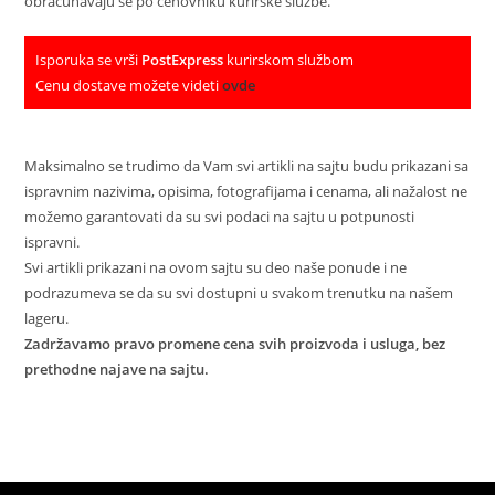
obračunavaju se po cenovniku kurirske službe.
Isporuka se vrši
PostExpress
kurirskom službom
Cenu dostave možete videti
ovde
Maksimalno se trudimo da Vam svi artikli na sajtu budu prikazani sa
ispravnim nazivima, opisima, fotografijama i cenama, ali nažalost ne
možemo garantovati da su svi podaci na sajtu u potpunosti
ispravni.
Svi artikli prikazani na ovom sajtu su deo naše ponude i ne
podrazumeva se da su svi dostupni u svakom trenutku na našem
lageru.
Zadržavamo pravo promene cena svih proizvoda i usluga, bez
prethodne najave na sajtu.