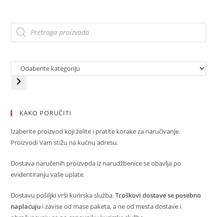
KAKO PORUČITI
Izaberite proizvod koji želite i pratite korake za naručivanje.
Proizvodi Vam stižu na kućnu adresu.
Dostava naručenih proizvoda iz narudžbenice se obavlja po
evidentiranju vaše uplate.
Dostavu pošiljki vrši kurirska služba.
Troškovi dostave se posebno
naplaćuju
i zavise od mase paketa, a ne od mesta dostave i