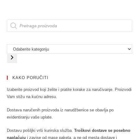
KAKO PORUČITI
Izaberite proizvod koji želite i pratite korake za naručivanje. Proizvodi
Vam stižu na kućnu adresu.
Dostava naručenih proizvoda iz narudžbenice se obavlja po
evidentiranju vaše uplate.
Dostavu pošiljki vrši kurirska služba.
Troškovi dostave se posebno
naplaćuju
i zavise od mase paketa, a ne od mesta dostave i