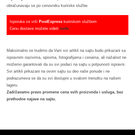
obračunavaju se po cenovniku kurirske službe.
Isporuka se vrši
PostExpress
kurirskom službom
Cenu dostave možete videti
ovde
Maksimalno se trudimo da Vam svi artikli na sajtu budu prikazani sa
ispravnim nazivima, opisima, fotografijama i cenama, ali nažalost ne
možemo garantovati da su svi podaci na sajtu u potpunosti ispravni.
Svi artikli prikazani na ovom sajtu su deo naše ponude i ne
podrazumeva se da su svi dostupni u svakom trenutku na našem
lageru.
Zadržavamo pravo promene cena svih proizvoda i usluga, bez
prethodne najave na sajtu.