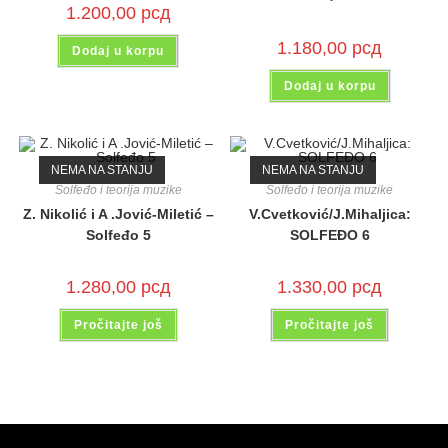
1.200,00
рсд
1.180,00
рсд
Dodaj u korpu
Dodaj u korpu
NEMA NA STANJU
NEMA NA STANJU
Solfeđo i teorija muzike
Solfeđo i teorija muzike
Z. Nikolić i A .Jović-Miletić –
V.Cvetković/J.Mihaljica:
Solfeđo 5
SOLFEĐO 6
1.280,00
рсд
1.330,00
рсд
Pročitajte još
Pročitajte još