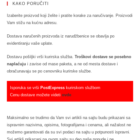
KAKO PORUČITI
Izaberite proizvod koji želite i pratite korake za naručivanje. Proizvodi
Vam stižu na kućnu adresu.
Dostava naručenih proizvoda iz narudžbenice se obavlja po
evidentiranju vaše uplate.
Dostavu pošiljki vrši kurirska služba.
Troškovi dostave se posebno
naplaćuju
i zavise od mase paketa, a ne od mesta dostave i
obračunavaju se po cenovniku kurirske službe.
Isporuka se vrši
PostExpress
kurirskom službom
Cenu dostave možete videti
ovde
Maksimalno se trudimo da Vam svi artikli na sajtu budu prikazani sa
ispravnim nazivima, opisima, fotografijama i cenama, ali nažalost ne
možemo garantovati da su svi podaci na sajtu u potpunosti ispravni.
Svi artikli prikazani na ovom sajtu su deo naše ponude i ne