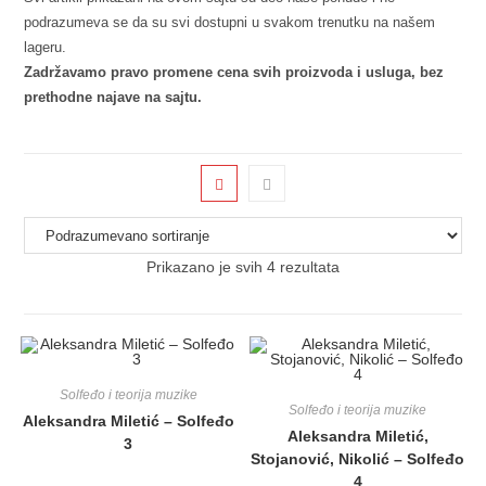
podrazumeva se da su svi dostupni u svakom trenutku na našem
lageru.
Zadržavamo pravo promene cena svih proizvoda i usluga, bez
prethodne najave na sajtu.
Prikazano je svih 4 rezultata
Solfeđo i teorija muzike
Solfeđo i teorija muzike
Aleksandra Miletić – Solfeđo
Aleksandra Miletić,
3
Stojanović, Nikolić – Solfeđo
4