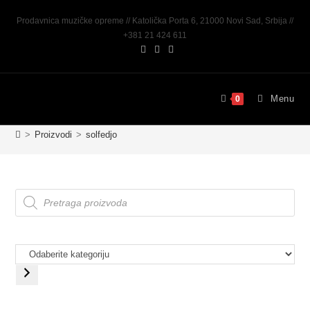
Prodavnica muzičke opreme // Katolička Porta 6, 21000 Novi Sad, Srbija //
+381 21 424 611
Menu
0
>
Proizvodi
>
solfedjo