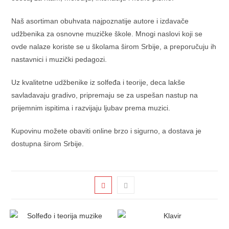
Naš asortiman obuhvata najpoznatije autore i izdavače
udžbenika za osnovne muzičke škole. Mnogi naslovi koji se
ovde nalaze koriste se u školama širom Srbije, a preporučuju ih
nastavnici i muzički pedagozi.
Uz kvalitetne udžbenike iz solfeđa i teorije, deca lakše
savladavaju gradivo, pripremaju se za uspešan nastup na
prijemnim ispitima i razvijaju ljubav prema muzici.
Kupovinu možete obaviti online brzo i sigurno, a dostava je
dostupna širom Srbije.