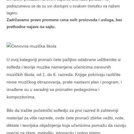
podrazumeva se da su svi dostupni u svakom trenutku na našem
lageru.
Zadržavamo pravo promene cena svih proizvoda i usluga, bez
prethodne najave na sajtu.
U ovoj kategoriji pronaći ćete pažljivo odabrane udžbenike iz
solfeđa i teorije muzike namenjene učenicima osnovnih
muzičkih škola, od 1. do 6. razreda. Knjige pokrivaju različite
nivoe muzičkog obrazovanja, prate nastavni plan i program, i
izrađene su u saradnji sa priznatim pedagozima i
kompozitorima.
Bilo da tražite početnički solfedjo za prvi razred ili zahtevniji
materijal za više razrede, ovde ćete pronaći zbirke vežbi, note,
diktate i teorijska objašnjenja koja učenicima pomažu da razviju
osećaj za ritam, melodiju, intonaciju i notno pismo.