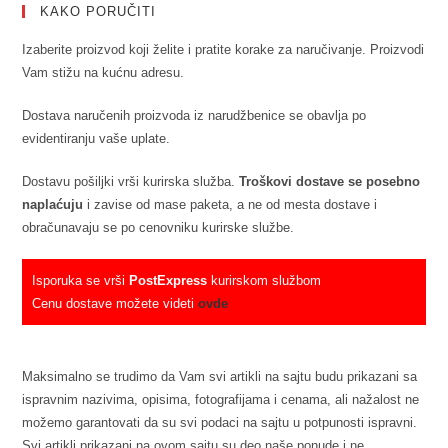
KAKO PORUČITI
Izaberite proizvod koji želite i pratite korake za naručivanje. Proizvodi
Vam stižu na kućnu adresu.
Dostava naručenih proizvoda iz narudžbenice se obavlja po
evidentiranju vaše uplate.
Dostavu pošiljki vrši kurirska služba.
Troškovi dostave se posebno
naplaćuju
i zavise od mase paketa, a ne od mesta dostave i
obračunavaju se po cenovniku kurirske službe.
Isporuka se vrši
PostExpress
kurirskom službom
Cenu dostave možete videti
ovde
Maksimalno se trudimo da Vam svi artikli na sajtu budu prikazani sa
ispravnim nazivima, opisima, fotografijama i cenama, ali nažalost ne
možemo garantovati da su svi podaci na sajtu u potpunosti ispravni.
Svi artikli prikazani na ovom sajtu su deo naše ponude i ne